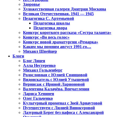
Здоровье
Художественная галерея Дмитрия Москина
Великая Отечественная. 1941 — 1945
Педагогика С. Артемьевой
Педагогика школы
Педагогика двора
Конкурс короткого рассказа «Сестра таланта»
Конкурс «Во весь голос»
Конкурс новой драматургии «Ремарка»
Каким мы помним август 1991-го…
Михаил Швейцер
Блоги
Блог Лицея
Алла Нестеренко
Михаил Гольденберг
Родословная с Юлией Свинцовой
Видоискатель с Юлией Утышевой
Вернисаж с Ириной Ларионовой
Валентина Калачёва. Впечатления
Лариса Хенинен
Олег Гальченко
Культурный променад с Зоей Арнаутовой
Путешествуем с Лидией Винокуровой
Лазурный Берег без пафоса с Александрой