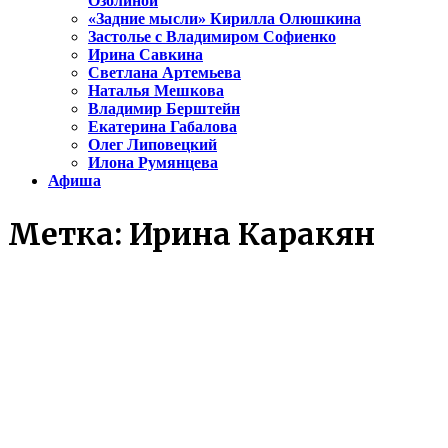
Озолиной
«Задние мысли» Кирилла Олюшкина
Застолье с Владимиром Софиенко
Ирина Савкина
Светлана Артемьева
Наталья Мешкова
Владимир Берштейн
Екатерина Габалова
Олег Липовецкий
Илона Румянцева
Афиша
Метка:
Ирина Каракян