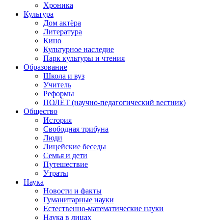
Хроника
Культура
Дом актёра
Литература
Кино
Культурное наследие
Парк культуры и чтения
Образование
Школа и вуз
Учитель
Реформы
ПОЛЁТ (научно-педагогический вестник)
Общество
История
Свободная трибуна
Люди
Лицейские беседы
Семья и дети
Путешествие
Утраты
Наука
Новости и факты
Гуманитарные науки
Естественно-математические науки
Наука в лицах