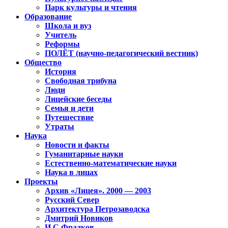
Парк культуры и чтения
Образование
Школа и вуз
Учитель
Реформы
ПОЛЁТ (научно-педагогический вестник)
Общество
История
Свободная трибуна
Люди
Лицейские беседы
Семья и дети
Путешествие
Утраты
Наука
Новости и факты
Гуманитарные науки
Естественно-математические науки
Наука в лицах
Проекты
Архив «Лицея». 2000 — 2003
Русский Север
Архитектура Петрозаводска
Дмитрий Новиков
И.С.Фрадков