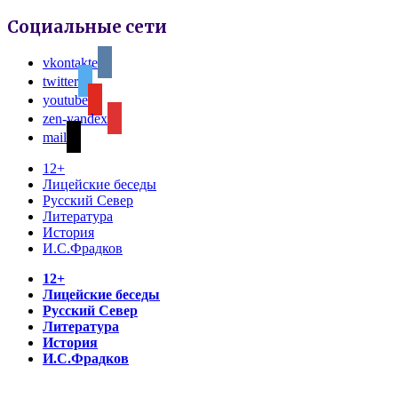
Социальные сети
vkontakte
twitter
youtube
zen-yandex
mail
12+
Лицейские беседы
Русский Север
Литература
История
И.С.Фрадков
12+
Лицейские беседы
Русский Север
Литература
История
И.С.Фрадков