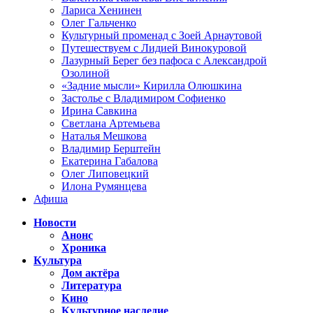
Лариса Хенинен
Олег Гальченко
Культурный променад с Зоей Арнаутовой
Путешествуем с Лидией Винокуровой
Лазурный Берег без пафоса с Александрой
Озолиной
«Задние мысли» Кирилла Олюшкина
Застолье с Владимиром Софиенко
Ирина Савкина
Светлана Артемьева
Наталья Мешкова
Владимир Берштейн
Екатерина Габалова
Олег Липовецкий
Илона Румянцева
Афиша
Новости
Анонс
Хроника
Культура
Дом актёра
Литература
Кино
Культурное наследие