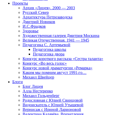
Проекты
Архив «Лицея». 2000 — 2003
Русский Север
Архитектура Петрозаводска
Дмитрий Новиков
И.С.Фрадков
Здоровье
Художественная галерея Дмитрия Москина
Великая Отечественная. 1941 — 1945
Педагогика С. Артемьевой
Педагогика школы
Педагогика двора
Конкурс короткого рассказа «Сестра таланта»
Конкурс «Во весь голос»
Конкурс новой драматургии «Ремарка»
Каким мы помним август 1991-го…
Михаил Швейцер
Блоги
Блог Лицея
Алла Нестеренко
Михаил Гольденберг
Родословная с Юлией Свинцовой
Видоискатель с Юлией Утышевой
Вернисаж с Ириной Ларионовой
Валентина Калачёва. Впечатления