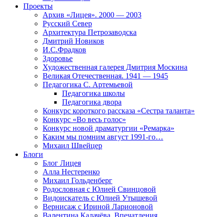
Проекты
Архив «Лицея». 2000 — 2003
Русский Север
Архитектура Петрозаводска
Дмитрий Новиков
И.С.Фрадков
Здоровье
Художественная галерея Дмитрия Москина
Великая Отечественная. 1941 — 1945
Педагогика С. Артемьевой
Педагогика школы
Педагогика двора
Конкурс короткого рассказа «Сестра таланта»
Конкурс «Во весь голос»
Конкурс новой драматургии «Ремарка»
Каким мы помним август 1991-го…
Михаил Швейцер
Блоги
Блог Лицея
Алла Нестеренко
Михаил Гольденберг
Родословная с Юлией Свинцовой
Видоискатель с Юлией Утышевой
Вернисаж с Ириной Ларионовой
Валентина Калачёва. Впечатления