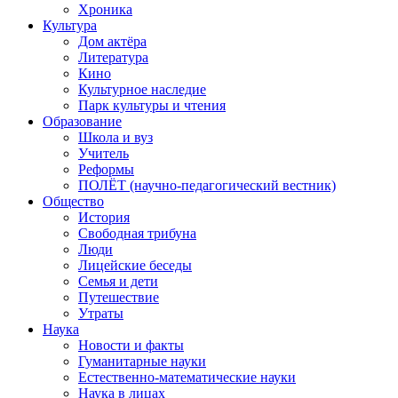
Хроника
Культура
Дом актёра
Литература
Кино
Культурное наследие
Парк культуры и чтения
Образование
Школа и вуз
Учитель
Реформы
ПОЛЁТ (научно-педагогический вестник)
Общество
История
Свободная трибуна
Люди
Лицейские беседы
Семья и дети
Путешествие
Утраты
Наука
Новости и факты
Гуманитарные науки
Естественно-математические науки
Наука в лицах