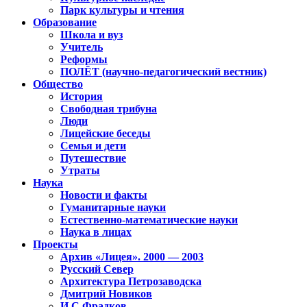
Парк культуры и чтения
Образование
Школа и вуз
Учитель
Реформы
ПОЛЁТ (научно-педагогический вестник)
Общество
История
Свободная трибуна
Люди
Лицейские беседы
Семья и дети
Путешествие
Утраты
Наука
Новости и факты
Гуманитарные науки
Естественно-математические науки
Наука в лицах
Проекты
Архив «Лицея». 2000 — 2003
Русский Север
Архитектура Петрозаводска
Дмитрий Новиков
И.С.Фрадков