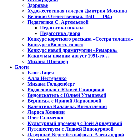
Здоровье
Художественная галерея Дмитрия Москина
Великая Отечественная. 1941 — 1945
Педагогика С. Артемьевой
Педагогика школы
Педагогика двора
Конкурс короткого рассказа «Сестра таланта»
Конкурс «Во весь голос»
Конкурс новой драматургии «Ремарка»
Каким мы помним август 1991-го…
Михаил Швейцер
Блоги
Блог Лицея
Алла Нестеренко
Михаил Гольденберг
Родословная с Юлией Свинцовой
Видоискатель с Юлией Утышевой
Вернисаж с Ириной Ларионовой
Валентина Калачёва. Впечатления
Лариса Хенинен
Олег Гальченко
Культурный променад с Зоей Арнаутовой
Путешествуем с Лидией Винокуровой
Лазурный Берег без пафоса с Александрой