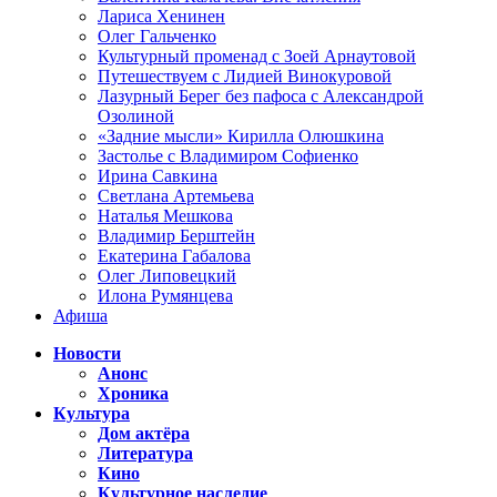
Лариса Хенинен
Олег Гальченко
Культурный променад с Зоей Арнаутовой
Путешествуем с Лидией Винокуровой
Лазурный Берег без пафоса с Александрой
Озолиной
«Задние мысли» Кирилла Олюшкина
Застолье с Владимиром Софиенко
Ирина Савкина
Светлана Артемьева
Наталья Мешкова
Владимир Берштейн
Екатерина Габалова
Олег Липовецкий
Илона Румянцева
Афиша
Новости
Анонс
Хроника
Культура
Дом актёра
Литература
Кино
Культурное наследие