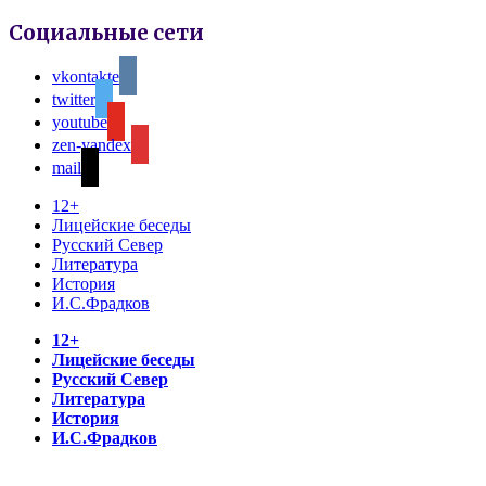
Социальные сети
vkontakte
twitter
youtube
zen-yandex
mail
12+
Лицейские беседы
Русский Север
Литература
История
И.С.Фрадков
12+
Лицейские беседы
Русский Север
Литература
История
И.С.Фрадков