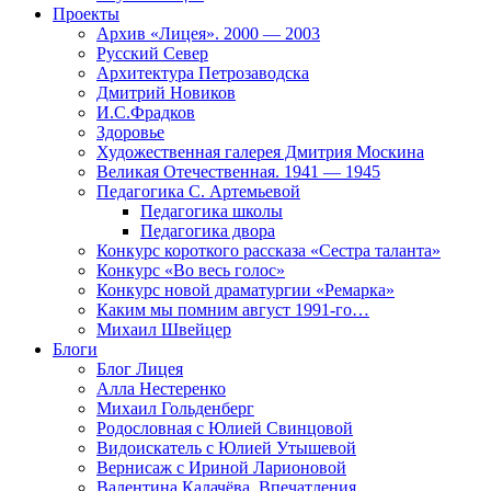
Проекты
Архив «Лицея». 2000 — 2003
Русский Север
Архитектура Петрозаводска
Дмитрий Новиков
И.С.Фрадков
Здоровье
Художественная галерея Дмитрия Москина
Великая Отечественная. 1941 — 1945
Педагогика С. Артемьевой
Педагогика школы
Педагогика двора
Конкурс короткого рассказа «Сестра таланта»
Конкурс «Во весь голос»
Конкурс новой драматургии «Ремарка»
Каким мы помним август 1991-го…
Михаил Швейцер
Блоги
Блог Лицея
Алла Нестеренко
Михаил Гольденберг
Родословная с Юлией Свинцовой
Видоискатель с Юлией Утышевой
Вернисаж с Ириной Ларионовой
Валентина Калачёва. Впечатления