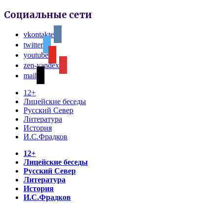
Социальные сети
vkontakte
twitter
youtube
zen-yandex
mail
12+
Лицейские беседы
Русский Север
Литература
История
И.С.Фрадков
12+
Лицейские беседы
Русский Север
Литература
История
И.С.Фрадков