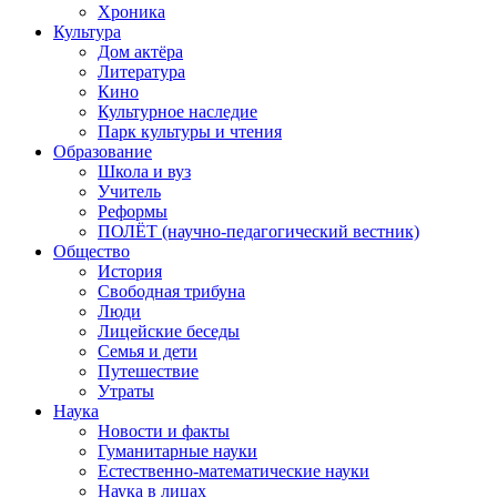
Хроника
Культура
Дом актёра
Литература
Кино
Культурное наследие
Парк культуры и чтения
Образование
Школа и вуз
Учитель
Реформы
ПОЛЁТ (научно-педагогический вестник)
Общество
История
Свободная трибуна
Люди
Лицейские беседы
Семья и дети
Путешествие
Утраты
Наука
Новости и факты
Гуманитарные науки
Естественно-математические науки
Наука в лицах