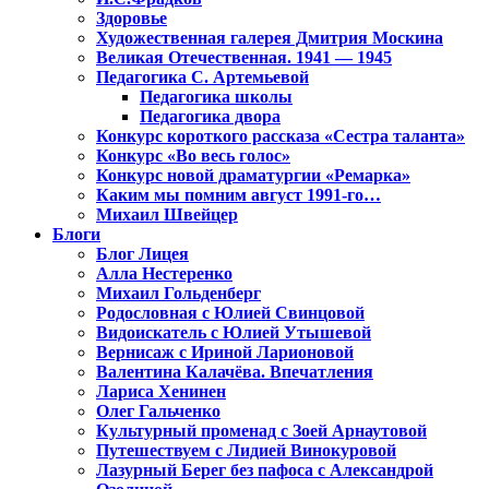
Здоровье
Художественная галерея Дмитрия Москина
Великая Отечественная. 1941 — 1945
Педагогика С. Артемьевой
Педагогика школы
Педагогика двора
Конкурс короткого рассказа «Сестра таланта»
Конкурс «Во весь голос»
Конкурс новой драматургии «Ремарка»
Каким мы помним август 1991-го…
Михаил Швейцер
Блоги
Блог Лицея
Алла Нестеренко
Михаил Гольденберг
Родословная с Юлией Свинцовой
Видоискатель с Юлией Утышевой
Вернисаж с Ириной Ларионовой
Валентина Калачёва. Впечатления
Лариса Хенинен
Олег Гальченко
Культурный променад с Зоей Арнаутовой
Путешествуем с Лидией Винокуровой
Лазурный Берег без пафоса с Александрой