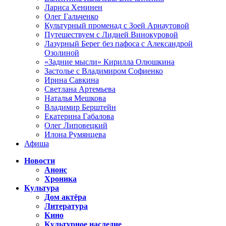
Лариса Хенинен
Олег Гальченко
Культурный променад с Зоей Арнаутовой
Путешествуем с Лидией Винокуровой
Лазурный Берег без пафоса с Александрой
Озолиной
«Задние мысли» Кирилла Олюшкина
Застолье с Владимиром Софиенко
Ирина Савкина
Светлана Артемьева
Наталья Мешкова
Владимир Берштейн
Екатерина Габалова
Олег Липовецкий
Илона Румянцева
Афиша
Новости
Анонс
Хроника
Культура
Дом актёра
Литература
Кино
Культурное наследие