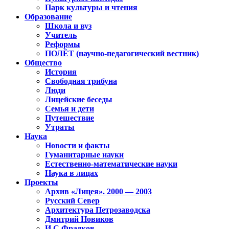
Парк культуры и чтения
Образование
Школа и вуз
Учитель
Реформы
ПОЛЁТ (научно-педагогический вестник)
Общество
История
Свободная трибуна
Люди
Лицейские беседы
Семья и дети
Путешествие
Утраты
Наука
Новости и факты
Гуманитарные науки
Естественно-математические науки
Наука в лицах
Проекты
Архив «Лицея». 2000 — 2003
Русский Север
Архитектура Петрозаводска
Дмитрий Новиков
И.С.Фрадков