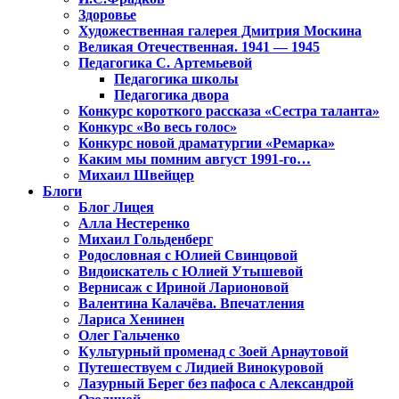
Здоровье
Художественная галерея Дмитрия Москина
Великая Отечественная. 1941 — 1945
Педагогика С. Артемьевой
Педагогика школы
Педагогика двора
Конкурс короткого рассказа «Сестра таланта»
Конкурс «Во весь голос»
Конкурс новой драматургии «Ремарка»
Каким мы помним август 1991-го…
Михаил Швейцер
Блоги
Блог Лицея
Алла Нестеренко
Михаил Гольденберг
Родословная с Юлией Свинцовой
Видоискатель с Юлией Утышевой
Вернисаж с Ириной Ларионовой
Валентина Калачёва. Впечатления
Лариса Хенинен
Олег Гальченко
Культурный променад с Зоей Арнаутовой
Путешествуем с Лидией Винокуровой
Лазурный Берег без пафоса с Александрой