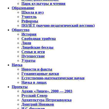
Парк культуры и чтения
Образование
Школа и вуз
Учитель
Реформы
ПОЛЁТ (научно-педагогический вестник)
Общество
История
Свободная трибуна
Люди
Лицейские беседы
Семья и дети
Путешествие
Утраты
Наука
Новости и факты
Гуманитарные науки
Естественно-математические науки
Наука в лицах
Проекты
Архив «Лицея». 2000 — 2003
Русский Север
Архитектура Петрозаводска
Дмитрий Новиков
И.С.Фрадков