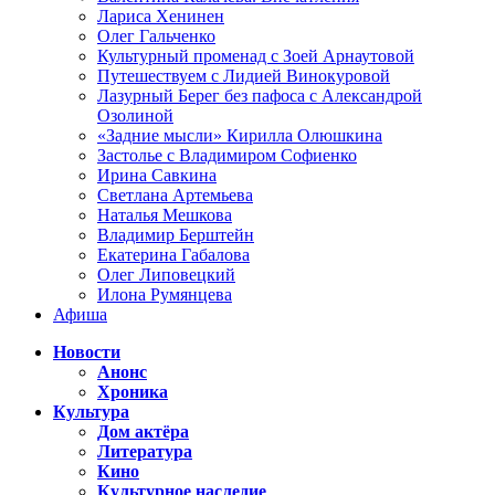
Лариса Хенинен
Олег Гальченко
Культурный променад с Зоей Арнаутовой
Путешествуем с Лидией Винокуровой
Лазурный Берег без пафоса с Александрой
Озолиной
«Задние мысли» Кирилла Олюшкина
Застолье с Владимиром Софиенко
Ирина Савкина
Светлана Артемьева
Наталья Мешкова
Владимир Берштейн
Екатерина Габалова
Олег Липовецкий
Илона Румянцева
Афиша
Новости
Анонс
Хроника
Культура
Дом актёра
Литература
Кино
Культурное наследие