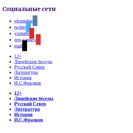
Социальные сети
vkontakte
twitter
youtube
zen-yandex
mail
12+
Лицейские беседы
Русский Север
Литература
История
И.С.Фрадков
12+
Лицейские беседы
Русский Север
Литература
История
И.С.Фрадков