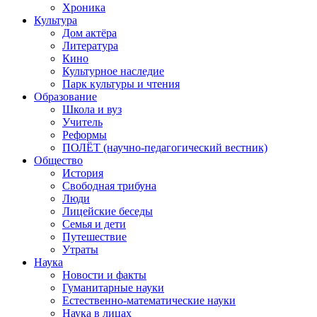
Хроника
Культура
Дом актёра
Литература
Кино
Культурное наследие
Парк культуры и чтения
Образование
Школа и вуз
Учитель
Реформы
ПОЛЁТ (научно-педагогический вестник)
Общество
История
Свободная трибуна
Люди
Лицейские беседы
Семья и дети
Путешествие
Утраты
Наука
Новости и факты
Гуманитарные науки
Естественно-математические науки
Наука в лицах