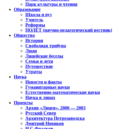
Парк культуры и чтения
Образование
Школа и вуз
Учитель
Реформы
ПОЛЁТ (научно-педагогический вестник)
Общество
История
Свободная трибуна
Люди
Лицейские беседы
Семья и дети
Путешествие
Утраты
Наука
Новости и факты
Гуманитарные науки
Естественно-математические науки
Наука в лицах
Проекты
Архив «Лицея». 2000 — 2003
Русский Север
Архитектура Петрозаводска
Дмитрий Новиков
И.С.Фрадков