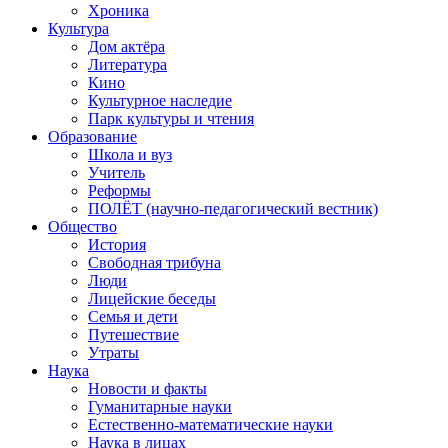
Хроника
Культура
Дом актёра
Литература
Кино
Культурное наследие
Парк культуры и чтения
Образование
Школа и вуз
Учитель
Реформы
ПОЛЁТ (научно-педагогический вестник)
Общество
История
Свободная трибуна
Люди
Лицейские беседы
Семья и дети
Путешествие
Утраты
Наука
Новости и факты
Гуманитарные науки
Естественно-математические науки
Наука в лицах