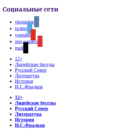
Социальные сети
vkontakte
twitter
youtube
zen-yandex
mail
12+
Лицейские беседы
Русский Север
Литература
История
И.С.Фрадков
12+
Лицейские беседы
Русский Север
Литература
История
И.С.Фрадков