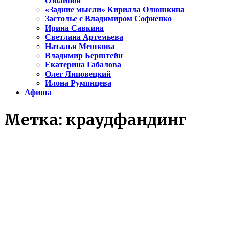
Озолиной
«Задние мысли» Кирилла Олюшкина
Застолье с Владимиром Софиенко
Ирина Савкина
Светлана Артемьева
Наталья Мешкова
Владимир Берштейн
Екатерина Габалова
Олег Липовецкий
Илона Румянцева
Афиша
Метка:
краудфандинг