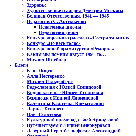
Здоровье
Художественная галерея Дмитрия Москина
Великая Отечественная. 1941 — 1945
Педагогика С. Артемьевой
Педагогика школы
Педагогика двора
Конкурс короткого рассказа «Сестра таланта»
Конкурс «Во весь голос»
Конкурс новой драматургии «Ремарка»
Каким мы помним август 1991-го…
Михаил Швейцер
Блоги
Блог Лицея
Алла Нестеренко
Михаил Гольденберг
Родословная с Юлией Свинцовой
Видоискатель с Юлией Утышевой
Вернисаж с Ириной Ларионовой
Валентина Калачёва. Впечатления
Лариса Хенинен
Олег Гальченко
Культурный променад с Зоей Арнаутовой
Путешествуем с Лидией Винокуровой
Лазурный Берег без пафоса с Александрой