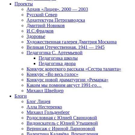
Проекты
Архив «Лицея». 2000 — 2003
Русский Север
Архитектура Петрозаводска
Дмитрий Новиков
И.С.Фрадков
Здоровье
Художественная галерея Дмитрия Москина
Великая Отечественная. 1941 — 1945
Педагогика С. Артемьевой
Педагогика школы
Педагогика двора
Конкурс короткого рассказа «Сестра таланта»
Конкурс «Во весь голос»
Конкурс новой драматургии «Ремарка»
Каким мы помним август 1991-го…
Михаил Швейцер
Блоги
Блог Лицея
Алла Нестеренко
Михаил Гольденберг
Родословная с Юлией Свинцовой
Видоискатель с Юлией Утышевой
Вернисаж с Ириной Ларионовой
Валентина Калачёва. Впечатления