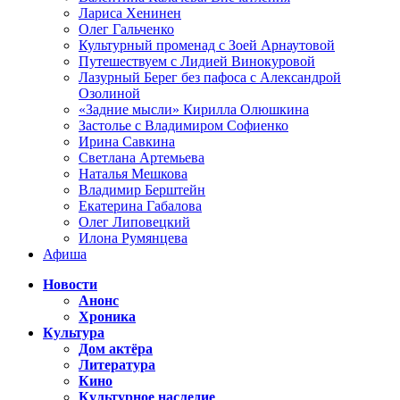
Лариса Хенинен
Олег Гальченко
Культурный променад с Зоей Арнаутовой
Путешествуем с Лидией Винокуровой
Лазурный Берег без пафоса с Александрой
Озолиной
«Задние мысли» Кирилла Олюшкина
Застолье с Владимиром Софиенко
Ирина Савкина
Светлана Артемьева
Наталья Мешкова
Владимир Берштейн
Екатерина Габалова
Олег Липовецкий
Илона Румянцева
Афиша
Новости
Анонс
Хроника
Культура
Дом актёра
Литература
Кино
Культурное наследие