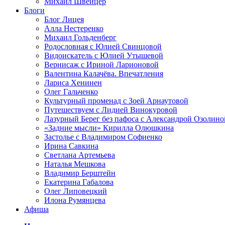
Михаил Швейцер
Блоги
Блог Лицея
Алла Нестеренко
Михаил Гольденберг
Родословная с Юлией Свинцовой
Видоискатель с Юлией Утышевой
Вернисаж с Ириной Ларионовой
Валентина Калачёва. Впечатления
Лариса Хенинен
Олег Гальченко
Культурный променад с Зоей Арнаутовой
Путешествуем с Лидией Винокуровой
Лазурный Берег без пафоса с Александрой Озолино
«Задние мысли» Кирилла Олюшкина
Застолье с Владимиром Софиенко
Ирина Савкина
Светлана Артемьева
Наталья Мешкова
Владимир Берштейн
Екатерина Габалова
Олег Липовецкий
Илона Румянцева
Афиша