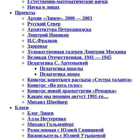
Естественно-математические науки
Наука в лицах
Проекты
Архив «Лицея». 2000 — 2003
Русский Север
Архитектура Петрозаводска
Дмитрий Новиков
И.С.Фрадков
Здоровье
Художественная галерея Дмитрия Москина
Великая Отечественная. 1941 — 1945
Педагогика С. Артемьевой
Педагогика школы
Педагогика двора
Конкурс короткого рассказа «Сестра таланта»
Конкурс «Во весь голос»
Конкурс новой драматургии «Ремарка»
Каким мы помним август 1991-го…
Михаил Швейцер
Блоги
Блог Лицея
Алла Нестеренко
Михаил Гольденберг
Родословная с Юлией Свинцовой
Видоискатель с Юлией Утышевой