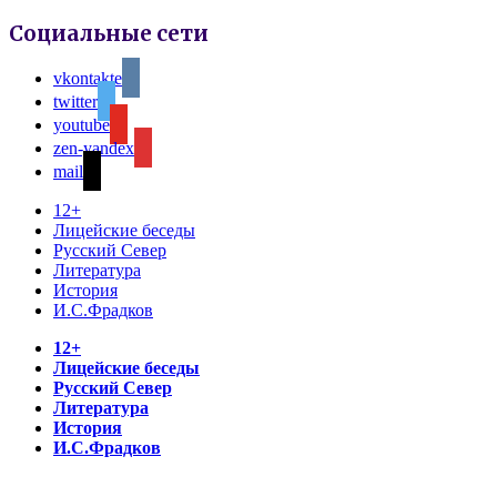
Социальные сети
vkontakte
twitter
youtube
zen-yandex
mail
12+
Лицейские беседы
Русский Север
Литература
История
И.С.Фрадков
12+
Лицейские беседы
Русский Север
Литература
История
И.С.Фрадков