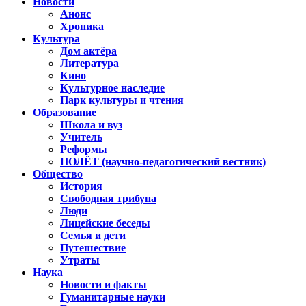
Новости
Анонс
Хроника
Культура
Дом актёра
Литература
Кино
Культурное наследие
Парк культуры и чтения
Образование
Школа и вуз
Учитель
Реформы
ПОЛЁТ (научно-педагогический вестник)
Общество
История
Свободная трибуна
Люди
Лицейские беседы
Семья и дети
Путешествие
Утраты
Наука
Новости и факты
Гуманитарные науки