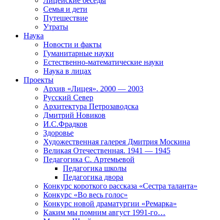
Лицейские беседы
Семья и дети
Путешествие
Утраты
Наука
Новости и факты
Гуманитарные науки
Естественно-математические науки
Наука в лицах
Проекты
Архив «Лицея». 2000 — 2003
Русский Север
Архитектура Петрозаводска
Дмитрий Новиков
И.С.Фрадков
Здоровье
Художественная галерея Дмитрия Москина
Великая Отечественная. 1941 — 1945
Педагогика С. Артемьевой
Педагогика школы
Педагогика двора
Конкурс короткого рассказа «Сестра таланта»
Конкурс «Во весь голос»
Конкурс новой драматургии «Ремарка»
Каким мы помним август 1991-го…