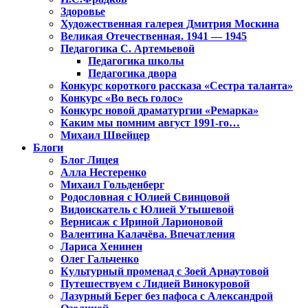
Здоровье
Художественная галерея Дмитрия Москина
Великая Отечественная. 1941 — 1945
Педагогика С. Артемьевой
Педагогика школы
Педагогика двора
Конкурс короткого рассказа «Сестра таланта»
Конкурс «Во весь голос»
Конкурс новой драматургии «Ремарка»
Каким мы помним август 1991-го…
Михаил Швейцер
Блоги
Блог Лицея
Алла Нестеренко
Михаил Гольденберг
Родословная с Юлией Свинцовой
Видоискатель с Юлией Утышевой
Вернисаж с Ириной Ларионовой
Валентина Калачёва. Впечатления
Лариса Хенинен
Олег Гальченко
Культурный променад с Зоей Арнаутовой
Путешествуем с Лидией Винокуровой
Лазурный Берег без пафоса с Александрой