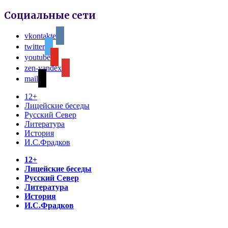
Социальные сети
vkontakte
twitter
youtube
zen-yandex
mail
12+
Лицейские беседы
Русский Север
Литература
История
И.С.Фрадков
12+
Лицейские беседы
Русский Север
Литература
История
И.С.Фрадков