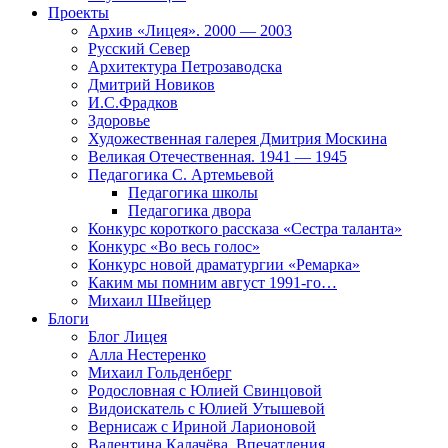
Проекты
Архив «Лицея». 2000 — 2003
Русский Север
Архитектура Петрозаводска
Дмитрий Новиков
И.С.Фрадков
Здоровье
Художественная галерея Дмитрия Москина
Великая Отечественная. 1941 — 1945
Педагогика С. Артемьевой
Педагогика школы
Педагогика двора
Конкурс короткого рассказа «Сестра таланта»
Конкурс «Во весь голос»
Конкурс новой драматургии «Ремарка»
Каким мы помним август 1991-го…
Михаил Швейцер
Блоги
Блог Лицея
Алла Нестеренко
Михаил Гольденберг
Родословная с Юлией Свинцовой
Видоискатель с Юлией Утышевой
Вернисаж с Ириной Ларионовой
Валентина Калачёва. Впечатления