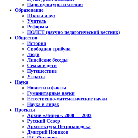
Парк культуры и чтения
Образование
Школа и вуз
Учитель
Реформы
ПОЛЁТ (научно-педагогический вестник)
Общество
История
Свободная трибуна
Люди
Лицейские беседы
Семья и дети
Путешествие
Утраты
Наука
Новости и факты
Гуманитарные науки
Естественно-математические науки
Наука в лицах
Проекты
Архив «Лицея». 2000 — 2003
Русский Север
Архитектура Петрозаводска
Дмитрий Новиков
И.С.Фрадков