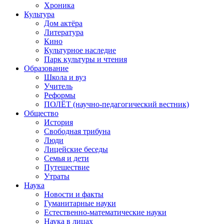
Хроника
Культура
Дом актёра
Литература
Кино
Культурное наследие
Парк культуры и чтения
Образование
Школа и вуз
Учитель
Реформы
ПОЛЁТ (научно-педагогический вестник)
Общество
История
Свободная трибуна
Люди
Лицейские беседы
Семья и дети
Путешествие
Утраты
Наука
Новости и факты
Гуманитарные науки
Естественно-математические науки
Наука в лицах