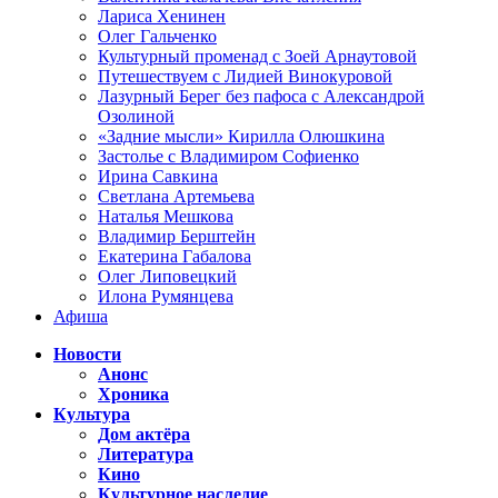
Лариса Хенинен
Олег Гальченко
Культурный променад с Зоей Арнаутовой
Путешествуем с Лидией Винокуровой
Лазурный Берег без пафоса с Александрой
Озолиной
«Задние мысли» Кирилла Олюшкина
Застолье с Владимиром Софиенко
Ирина Савкина
Светлана Артемьева
Наталья Мешкова
Владимир Берштейн
Екатерина Габалова
Олег Липовецкий
Илона Румянцева
Афиша
Новости
Анонс
Хроника
Культура
Дом актёра
Литература
Кино
Культурное наследие