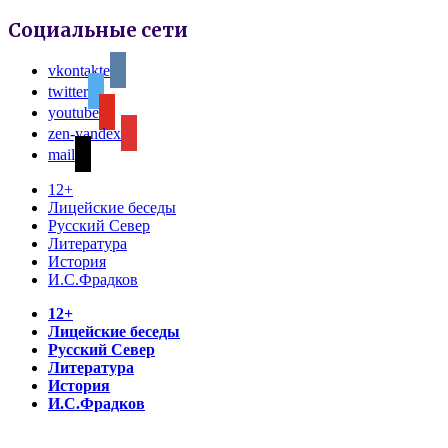
Социальные сети
vkontakte
twitter
youtube
zen-yandex
mail
12+
Лицейские беседы
Русский Север
Литература
История
И.С.Фрадков
12+
Лицейские беседы
Русский Север
Литература
История
И.С.Фрадков