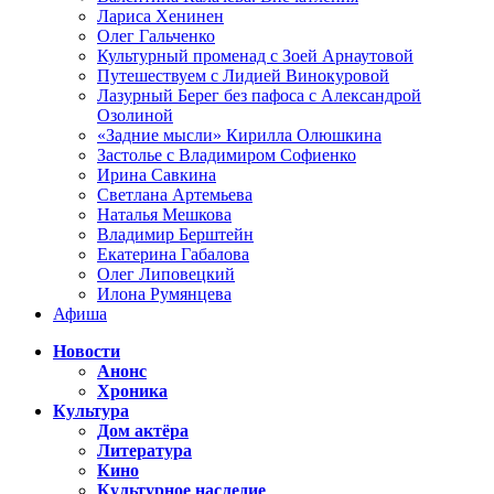
Лариса Хенинен
Олег Гальченко
Культурный променад с Зоей Арнаутовой
Путешествуем с Лидией Винокуровой
Лазурный Берег без пафоса с Александрой
Озолиной
«Задние мысли» Кирилла Олюшкина
Застолье с Владимиром Софиенко
Ирина Савкина
Светлана Артемьева
Наталья Мешкова
Владимир Берштейн
Екатерина Габалова
Олег Липовецкий
Илона Румянцева
Афиша
Новости
Анонс
Хроника
Культура
Дом актёра
Литература
Кино
Культурное наследие