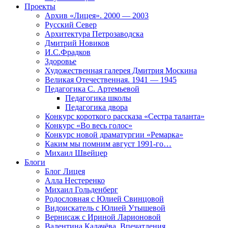
Проекты
Архив «Лицея». 2000 — 2003
Русский Север
Архитектура Петрозаводска
Дмитрий Новиков
И.С.Фрадков
Здоровье
Художественная галерея Дмитрия Москина
Великая Отечественная. 1941 — 1945
Педагогика С. Артемьевой
Педагогика школы
Педагогика двора
Конкурс короткого рассказа «Сестра таланта»
Конкурс «Во весь голос»
Конкурс новой драматургии «Ремарка»
Каким мы помним август 1991-го…
Михаил Швейцер
Блоги
Блог Лицея
Алла Нестеренко
Михаил Гольденберг
Родословная с Юлией Свинцовой
Видоискатель с Юлией Утышевой
Вернисаж с Ириной Ларионовой
Валентина Калачёва. Впечатления