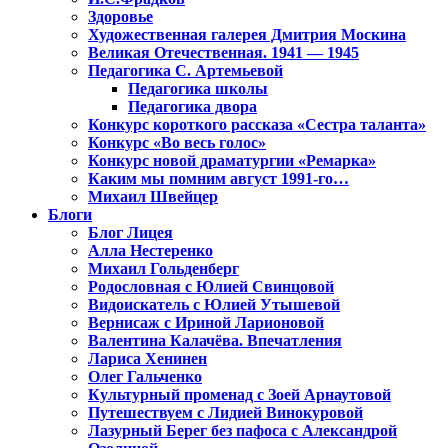
Здоровье
Художественная галерея Дмитрия Москина
Великая Отечественная. 1941 — 1945
Педагогика С. Артемьевой
Педагогика школы
Педагогика двора
Конкурс короткого рассказа «Сестра таланта»
Конкурс «Во весь голос»
Конкурс новой драматургии «Ремарка»
Каким мы помним август 1991-го…
Михаил Швейцер
Блоги
Блог Лицея
Алла Нестеренко
Михаил Гольденберг
Родословная с Юлией Свинцовой
Видоискатель с Юлией Утышевой
Вернисаж с Ириной Ларионовой
Валентина Калачёва. Впечатления
Лариса Хенинен
Олег Гальченко
Культурный променад с Зоей Арнаутовой
Путешествуем с Лидией Винокуровой
Лазурный Берег без пафоса с Александрой