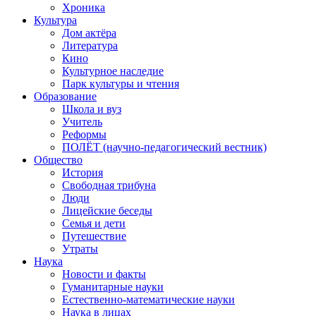
Хроника
Культура
Дом актёра
Литература
Кино
Культурное наследие
Парк культуры и чтения
Образование
Школа и вуз
Учитель
Реформы
ПОЛЁТ (научно-педагогический вестник)
Общество
История
Свободная трибуна
Люди
Лицейские беседы
Семья и дети
Путешествие
Утраты
Наука
Новости и факты
Гуманитарные науки
Естественно-математические науки
Наука в лицах