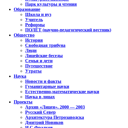
Парк культуры и чтения
Образование
Школа и вуз
Учитель
Реформы
ПОЛЁТ (научно-педагогический вестник)
Общество
История
Свободная трибуна
Люди
Лицейские беседы
Семья и дети
Путешествие
Утраты
Наука
Новости и факты
Гуманитарные науки
Естественно-математические науки
Наука в лицах
Проекты
Архив «Лицея». 2000 — 2003
Русский Север
Архитектура Петрозаводска
Дмитрий Новиков
И.С.Фрадков