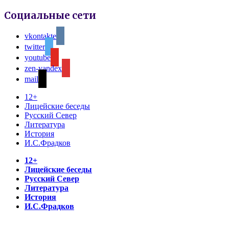
Социальные сети
vkontakte
twitter
youtube
zen-yandex
mail
12+
Лицейские беседы
Русский Север
Литература
История
И.С.Фрадков
12+
Лицейские беседы
Русский Север
Литература
История
И.С.Фрадков