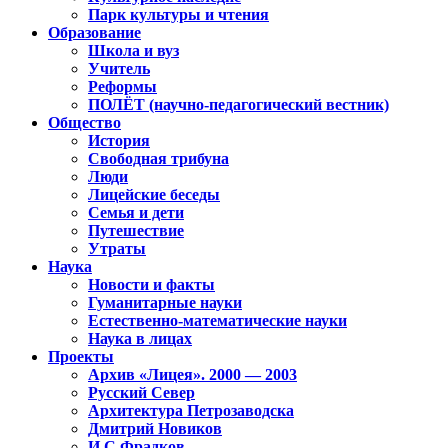
Парк культуры и чтения
Образование
Школа и вуз
Учитель
Реформы
ПОЛЁТ (научно-педагогический вестник)
Общество
История
Свободная трибуна
Люди
Лицейские беседы
Семья и дети
Путешествие
Утраты
Наука
Новости и факты
Гуманитарные науки
Естественно-математические науки
Наука в лицах
Проекты
Архив «Лицея». 2000 — 2003
Русский Север
Архитектура Петрозаводска
Дмитрий Новиков
И.С.Фрадков