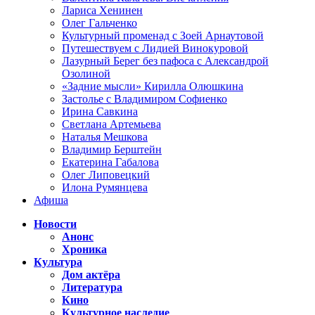
Лариса Хенинен
Олег Гальченко
Культурный променад с Зоей Арнаутовой
Путешествуем с Лидией Винокуровой
Лазурный Берег без пафоса с Александрой
Озолиной
«Задние мысли» Кирилла Олюшкина
Застолье с Владимиром Софиенко
Ирина Савкина
Светлана Артемьева
Наталья Мешкова
Владимир Берштейн
Екатерина Габалова
Олег Липовецкий
Илона Румянцева
Афиша
Новости
Анонс
Хроника
Культура
Дом актёра
Литература
Кино
Культурное наследие