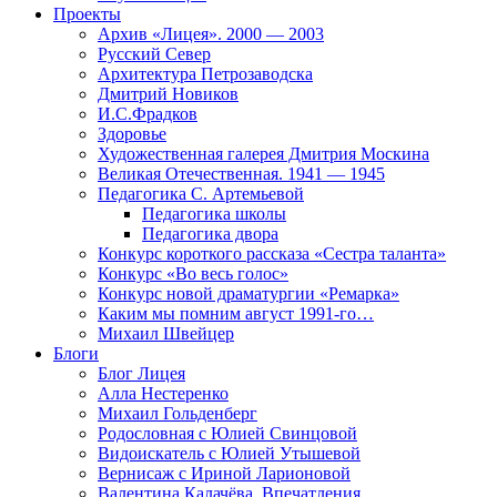
Проекты
Архив «Лицея». 2000 — 2003
Русский Север
Архитектура Петрозаводска
Дмитрий Новиков
И.С.Фрадков
Здоровье
Художественная галерея Дмитрия Москина
Великая Отечественная. 1941 — 1945
Педагогика С. Артемьевой
Педагогика школы
Педагогика двора
Конкурс короткого рассказа «Сестра таланта»
Конкурс «Во весь голос»
Конкурс новой драматургии «Ремарка»
Каким мы помним август 1991-го…
Михаил Швейцер
Блоги
Блог Лицея
Алла Нестеренко
Михаил Гольденберг
Родословная с Юлией Свинцовой
Видоискатель с Юлией Утышевой
Вернисаж с Ириной Ларионовой
Валентина Калачёва. Впечатления