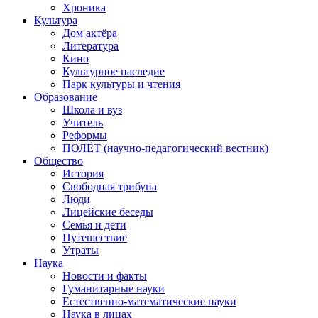
Хроника
Культура
Дом актёра
Литература
Кино
Культурное наследие
Парк культуры и чтения
Образование
Школа и вуз
Учитель
Реформы
ПОЛЁТ (научно-педагогический вестник)
Общество
История
Свободная трибуна
Люди
Лицейские беседы
Семья и дети
Путешествие
Утраты
Наука
Новости и факты
Гуманитарные науки
Естественно-математические науки
Наука в лицах