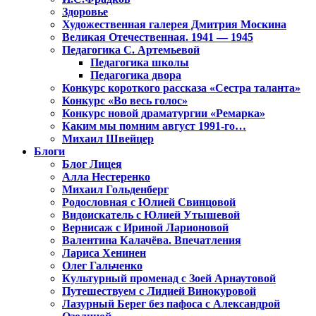
Здоровье
Художественная галерея Дмитрия Москина
Великая Отечественная. 1941 — 1945
Педагогика С. Артемьевой
Педагогика школы
Педагогика двора
Конкурс короткого рассказа «Сестра таланта»
Конкурс «Во весь голос»
Конкурс новой драматургии «Ремарка»
Каким мы помним август 1991-го…
Михаил Швейцер
Блоги
Блог Лицея
Алла Нестеренко
Михаил Гольденберг
Родословная с Юлией Свинцовой
Видоискатель с Юлией Утышевой
Вернисаж с Ириной Ларионовой
Валентина Калачёва. Впечатления
Лариса Хенинен
Олег Гальченко
Культурный променад с Зоей Арнаутовой
Путешествуем с Лидией Винокуровой
Лазурный Берег без пафоса с Александрой