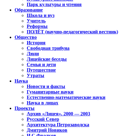
Парк культуры и чтения
Образование
Школа и вуз
Учитель
Реформы
ПОЛЁТ (научно-педагогический вестник)
Общество
История
Свободная трибуна
Люди
Лицейские беседы
Семья и дети
Путешествие
Утраты
Наука
Новости и факты
Гуманитарные науки
Естественно-математические науки
Наука в лицах
Проекты
Архив «Лицея». 2000 — 2003
Русский Север
Архитектура Петрозаводска
Дмитрий Новиков
И.С.Фрадков