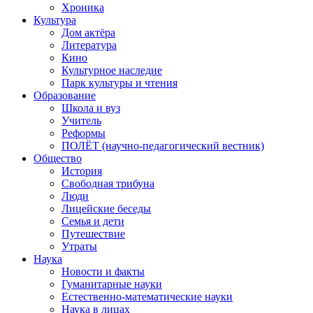
Хроника
Культура
Дом актёра
Литература
Кино
Культурное наследие
Парк культуры и чтения
Образование
Школа и вуз
Учитель
Реформы
ПОЛЁТ (научно-педагогический вестник)
Общество
История
Свободная трибуна
Люди
Лицейские беседы
Семья и дети
Путешествие
Утраты
Наука
Новости и факты
Гуманитарные науки
Естественно-математические науки
Наука в лицах