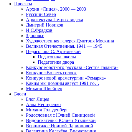
Проекты
Архив «Лицея». 2000 — 2003
Русский Север
Архитектура Петрозаводска
Дмитрий Новиков
И.С.Фрадков
Здоровье
Художественная галерея Дмитрия Москина
Великая Отечественная. 1941 — 1945
Педагогика С. Артемьевой
Педагогика школы
Педагогика двора
Конкурс короткого рассказа «Сестра таланта»
Конкурс «Во весь голос»
Конкурс новой драматургии «Ремарка»
Каким мы помним август 1991-го…
Михаил Швейцер
Блоги
Блог Лицея
Алла Нестеренко
Михаил Гольденберг
Родословная с Юлией Свинцовой
Видоискатель с Юлией Утышевой
Вернисаж с Ириной Ларионовой
Валентина Калачёва. Впечатления