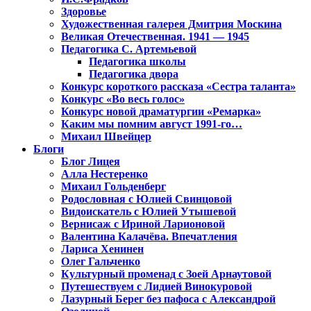
Здоровье
Художественная галерея Дмитрия Москина
Великая Отечественная. 1941 — 1945
Педагогика С. Артемьевой
Педагогика школы
Педагогика двора
Конкурс короткого рассказа «Сестра таланта»
Конкурс «Во весь голос»
Конкурс новой драматургии «Ремарка»
Каким мы помним август 1991-го…
Михаил Швейцер
Блоги
Блог Лицея
Алла Нестеренко
Михаил Гольденберг
Родословная с Юлией Свинцовой
Видоискатель с Юлией Утышевой
Вернисаж с Ириной Ларионовой
Валентина Калачёва. Впечатления
Лариса Хенинен
Олег Гальченко
Культурный променад с Зоей Арнаутовой
Путешествуем с Лидией Винокуровой
Лазурный Берег без пафоса с Александрой