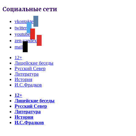
Социальные сети
vkontakte
twitter
youtube
zen-yandex
mail
12+
Лицейские беседы
Русский Север
Литература
История
И.С.Фрадков
12+
Лицейские беседы
Русский Север
Литература
История
И.С.Фрадков