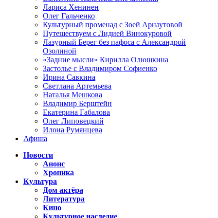
Лариса Хенинен
Олег Гальченко
Культурный променад с Зоей Арнаутовой
Путешествуем с Лидией Винокуровой
Лазурный Берег без пафоса с Александрой
Озолиной
«Задние мысли» Кирилла Олюшкина
Застолье с Владимиром Софиенко
Ирина Савкина
Светлана Артемьева
Наталья Мешкова
Владимир Берштейн
Екатерина Габалова
Олег Липовецкий
Илона Румянцева
Афиша
Новости
Анонс
Хроника
Культура
Дом актёра
Литература
Кино
Культурное наследие