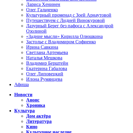
Лариса Хенинен
Олег Гальченко
Культурный променад с Зоей Арнаутовой
Путешествуем с Лидией Винокуровой
Лазурный Берег без пафоса с Александрой
Озолиной
«Задние мысли» Кирилла Олюшкина
Застолье с Владимиром Софиенко
Ирина Савкина
Светлана Артемьева
Наталья Мешкова
Владимир Берштейн
Екатерина Габалова
Олег Липовецкий
Илона Румянцева
Афиша
Новости
Анонс
Хроника
Культура
Дом актёра
Литература
Кино
Культурное наследие