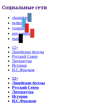
Социальные сети
vkontakte
twitter
youtube
zen-yandex
mail
12+
Лицейские беседы
Русский Север
Литература
История
И.С.Фрадков
12+
Лицейские беседы
Русский Север
Литература
История
И.С.Фрадков