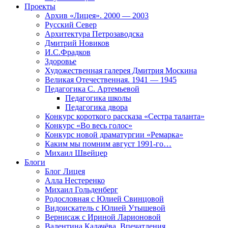
Проекты
Архив «Лицея». 2000 — 2003
Русский Север
Архитектура Петрозаводска
Дмитрий Новиков
И.С.Фрадков
Здоровье
Художественная галерея Дмитрия Москина
Великая Отечественная. 1941 — 1945
Педагогика С. Артемьевой
Педагогика школы
Педагогика двора
Конкурс короткого рассказа «Сестра таланта»
Конкурс «Во весь голос»
Конкурс новой драматургии «Ремарка»
Каким мы помним август 1991-го…
Михаил Швейцер
Блоги
Блог Лицея
Алла Нестеренко
Михаил Гольденберг
Родословная с Юлией Свинцовой
Видоискатель с Юлией Утышевой
Вернисаж с Ириной Ларионовой
Валентина Калачёва. Впечатления