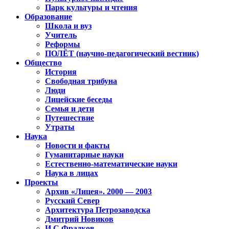
Парк культуры и чтения
Образование
Школа и вуз
Учитель
Реформы
ПОЛЁТ (научно-педагогический вестник)
Общество
История
Свободная трибуна
Люди
Лицейские беседы
Семья и дети
Путешествие
Утраты
Наука
Новости и факты
Гуманитарные науки
Естественно-математические науки
Наука в лицах
Проекты
Архив «Лицея». 2000 — 2003
Русский Север
Архитектура Петрозаводска
Дмитрий Новиков
И.С.Фрадков