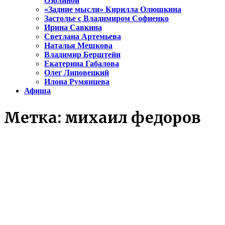
Озолиной
«Задние мысли» Кирилла Олюшкина
Застолье с Владимиром Софиенко
Ирина Савкина
Светлана Артемьева
Наталья Мешкова
Владимир Берштейн
Екатерина Габалова
Олег Липовецкий
Илона Румянцева
Афиша
Метка:
михаил федоров