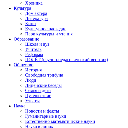
Хроника
Культура
Дом актёра
Литература
Кино
Культурное наследие
Парк культуры и чтения
Образование
Школа и вуз
Учитель
Реформы
ПОЛЁТ (научно-педагогический вестник)
Общество
История
Свободная трибуна
Люди
Лицейские беседы
Семья и дети
Путешествие
Утраты
Наука
Новости и факты
Гуманитарные науки
Естественно-математические науки
Наука в лицах