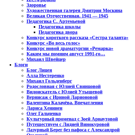
Здоровье
Художественная галерея Дмитрия Москина
Великая Отечественная. 1941 — 1945
Педагогика С. Артемьевой
Педагогика школы
Педагогика двора
Конкурс короткого рассказа «Сестра таланта»
Конкурс «Во весь голос»
Конкурс новой драматургии «Ремарка»
Каким мы помним август 1991-го…
Михаил Швейцер
Блоги
Блог Лицея
Алла Нестеренко
Михаил Гольденберг
Родословная с Юлией Свинцовой
Видоискатель с Юлией Утышевой
Вернисаж с Ириной Ларионовой
Валентина Калачёва. Впечатления
Лариса Хенинен
Олег Гальченко
Культурный променад с Зоей Арнаутовой
Путешествуем с Лидией Винокуровой
Лазурный Берег без пафоса с Александрой