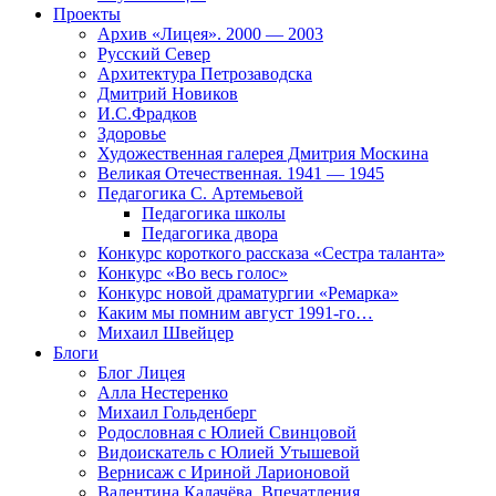
Проекты
Архив «Лицея». 2000 — 2003
Русский Север
Архитектура Петрозаводска
Дмитрий Новиков
И.С.Фрадков
Здоровье
Художественная галерея Дмитрия Москина
Великая Отечественная. 1941 — 1945
Педагогика С. Артемьевой
Педагогика школы
Педагогика двора
Конкурс короткого рассказа «Сестра таланта»
Конкурс «Во весь голос»
Конкурс новой драматургии «Ремарка»
Каким мы помним август 1991-го…
Михаил Швейцер
Блоги
Блог Лицея
Алла Нестеренко
Михаил Гольденберг
Родословная с Юлией Свинцовой
Видоискатель с Юлией Утышевой
Вернисаж с Ириной Ларионовой
Валентина Калачёва. Впечатления