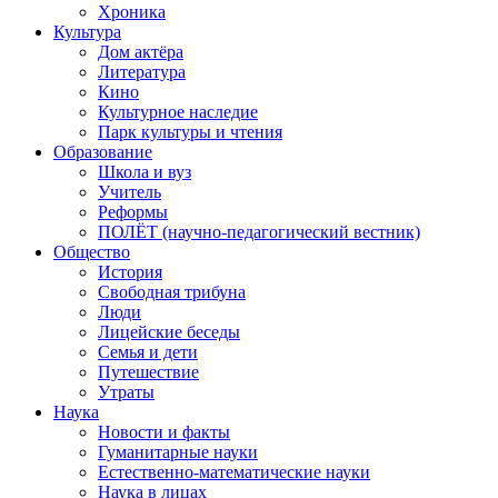
Хроника
Культура
Дом актёра
Литература
Кино
Культурное наследие
Парк культуры и чтения
Образование
Школа и вуз
Учитель
Реформы
ПОЛЁТ (научно-педагогический вестник)
Общество
История
Свободная трибуна
Люди
Лицейские беседы
Семья и дети
Путешествие
Утраты
Наука
Новости и факты
Гуманитарные науки
Естественно-математические науки
Наука в лицах