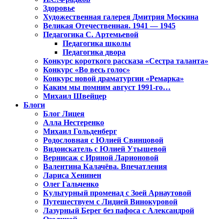
Здоровье
Художественная галерея Дмитрия Москина
Великая Отечественная. 1941 — 1945
Педагогика С. Артемьевой
Педагогика школы
Педагогика двора
Конкурс короткого рассказа «Сестра таланта»
Конкурс «Во весь голос»
Конкурс новой драматургии «Ремарка»
Каким мы помним август 1991-го…
Михаил Швейцер
Блоги
Блог Лицея
Алла Нестеренко
Михаил Гольденберг
Родословная с Юлией Свинцовой
Видоискатель с Юлией Утышевой
Вернисаж с Ириной Ларионовой
Валентина Калачёва. Впечатления
Лариса Хенинен
Олег Гальченко
Культурный променад с Зоей Арнаутовой
Путешествуем с Лидией Винокуровой
Лазурный Берег без пафоса с Александрой