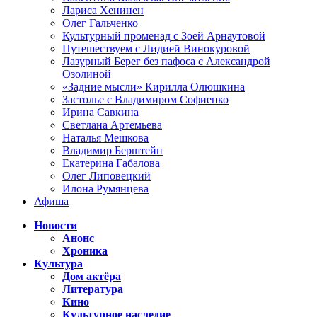
Лариса Хенинен
Олег Гальченко
Культурный променад с Зоей Арнаутовой
Путешествуем с Лидией Винокуровой
Лазурный Берег без пафоса с Александрой
Озолиной
«Задние мысли» Кирилла Олюшкина
Застолье с Владимиром Софиенко
Ирина Савкина
Светлана Артемьева
Наталья Мешкова
Владимир Берштейн
Екатерина Габалова
Олег Липовецкий
Илона Румянцева
Афиша
Новости
Анонс
Хроника
Культура
Дом актёра
Литература
Кино
Культурное наследие