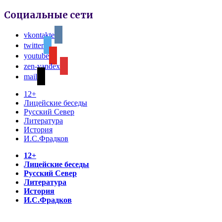
Социальные сети
vkontakte
twitter
youtube
zen-yandex
mail
12+
Лицейские беседы
Русский Север
Литература
История
И.С.Фрадков
12+
Лицейские беседы
Русский Север
Литература
История
И.С.Фрадков