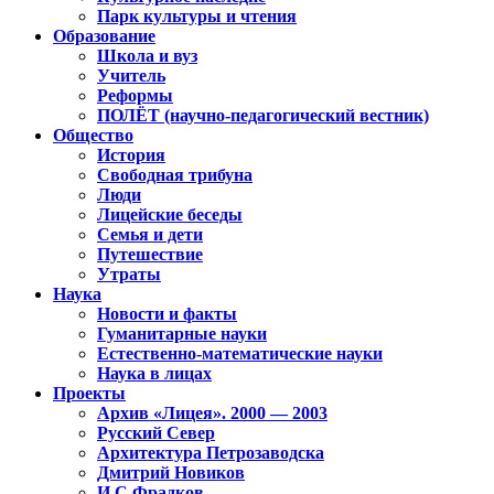
Парк культуры и чтения
Образование
Школа и вуз
Учитель
Реформы
ПОЛЁТ (научно-педагогический вестник)
Общество
История
Свободная трибуна
Люди
Лицейские беседы
Семья и дети
Путешествие
Утраты
Наука
Новости и факты
Гуманитарные науки
Естественно-математические науки
Наука в лицах
Проекты
Архив «Лицея». 2000 — 2003
Русский Север
Архитектура Петрозаводска
Дмитрий Новиков
И.С.Фрадков