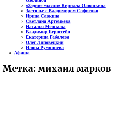
Озолиной
«Задние мысли» Кирилла Олюшкина
Застолье с Владимиром Софиенко
Ирина Савкина
Светлана Артемьева
Наталья Мешкова
Владимир Берштейн
Екатерина Габалова
Олег Липовецкий
Илона Румянцева
Афиша
Метка:
михаил марков