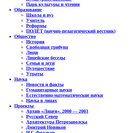
Парк культуры и чтения
Образование
Школа и вуз
Учитель
Реформы
ПОЛЁТ (научно-педагогический вестник)
Общество
История
Свободная трибуна
Люди
Лицейские беседы
Семья и дети
Путешествие
Утраты
Наука
Новости и факты
Гуманитарные науки
Естественно-математические науки
Наука в лицах
Проекты
Архив «Лицея». 2000 — 2003
Русский Север
Архитектура Петрозаводска
Дмитрий Новиков
И.С.Фрадков