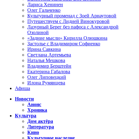
Лариса Хенинен
Олег Гальченко
Культурный променад с Зоей Арнаутовой
Путешествуем с Лидией Винокуровой
Лазурный Берег без пафоса с Александрой
Озолиной
«Задние мысли» Кирилла Олюшкина
Застолье с Владимиром Софиенко
Ирина Савкина
Светлана Артемьева
Наталья Мешкова
Владимир Берштейн
Екатерина Габалова
Олег Липовецкий
Илона Румянцева
Афиша
Новости
Анонс
Хроника
Культура
Дом актёра
Литература
Кино
Культурное наследие