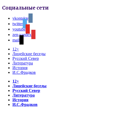
Социальные сети
vkontakte
twitter
youtube
zen-yandex
mail
12+
Лицейские беседы
Русский Север
Литература
История
И.С.Фрадков
12+
Лицейские беседы
Русский Север
Литература
История
И.С.Фрадков