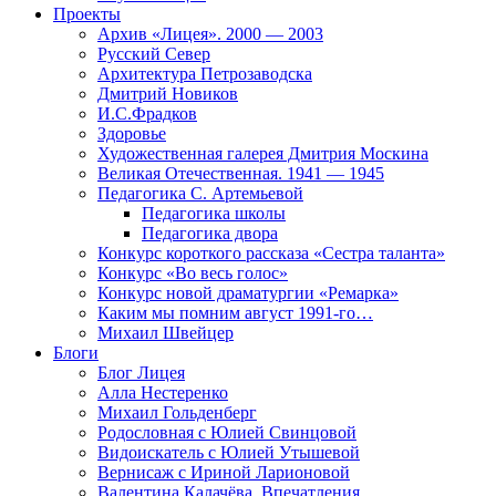
Проекты
Архив «Лицея». 2000 — 2003
Русский Север
Архитектура Петрозаводска
Дмитрий Новиков
И.С.Фрадков
Здоровье
Художественная галерея Дмитрия Москина
Великая Отечественная. 1941 — 1945
Педагогика С. Артемьевой
Педагогика школы
Педагогика двора
Конкурс короткого рассказа «Сестра таланта»
Конкурс «Во весь голос»
Конкурс новой драматургии «Ремарка»
Каким мы помним август 1991-го…
Михаил Швейцер
Блоги
Блог Лицея
Алла Нестеренко
Михаил Гольденберг
Родословная с Юлией Свинцовой
Видоискатель с Юлией Утышевой
Вернисаж с Ириной Ларионовой
Валентина Калачёва. Впечатления