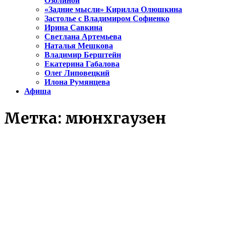
Озолиной
«Задние мысли» Кирилла Олюшкина
Застолье с Владимиром Софиенко
Ирина Савкина
Светлана Артемьева
Наталья Мешкова
Владимир Берштейн
Екатерина Габалова
Олег Липовецкий
Илона Румянцева
Афиша
Метка:
мюнхгаузен