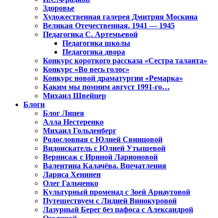
Здоровье
Художественная галерея Дмитрия Москина
Великая Отечественная. 1941 — 1945
Педагогика С. Артемьевой
Педагогика школы
Педагогика двора
Конкурс короткого рассказа «Сестра таланта»
Конкурс «Во весь голос»
Конкурс новой драматургии «Ремарка»
Каким мы помним август 1991-го…
Михаил Швейцер
Блоги
Блог Лицея
Алла Нестеренко
Михаил Гольденберг
Родословная с Юлией Свинцовой
Видоискатель с Юлией Утышевой
Вернисаж с Ириной Ларионовой
Валентина Калачёва. Впечатления
Лариса Хенинен
Олег Гальченко
Культурный променад с Зоей Арнаутовой
Путешествуем с Лидией Винокуровой
Лазурный Берег без пафоса с Александрой