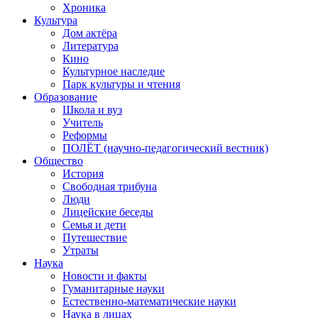
Хроника
Культура
Дом актёра
Литература
Кино
Культурное наследие
Парк культуры и чтения
Образование
Школа и вуз
Учитель
Реформы
ПОЛЁТ (научно-педагогический вестник)
Общество
История
Свободная трибуна
Люди
Лицейские беседы
Семья и дети
Путешествие
Утраты
Наука
Новости и факты
Гуманитарные науки
Естественно-математические науки
Наука в лицах