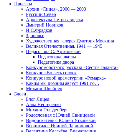
Проекты
Архив «Лицея». 2000 — 2003
Русский Север
Архитектура Петрозаводска
Дмитрий Новиков
И.С.Фрадков
Здоровье
Художественная галерея Дмитрия Москина
Великая Отечественная. 1941 — 1945
Педагогика С. Артемьевой
Педагогика школы
Педагогика двора
Конкурс короткого рассказа «Сестра таланта»
Конкурс «Во весь голос»
Конкурс новой драматургии «Ремарка»
Каким мы помним август 1991-го…
Михаил Швейцер
Блоги
Блог Лицея
Алла Нестеренко
Михаил Гольденберг
Родословная с Юлией Свинцовой
Видоискатель с Юлией Утышевой
Вернисаж с Ириной Ларионовой
Валентина Калачёва. Впечатления