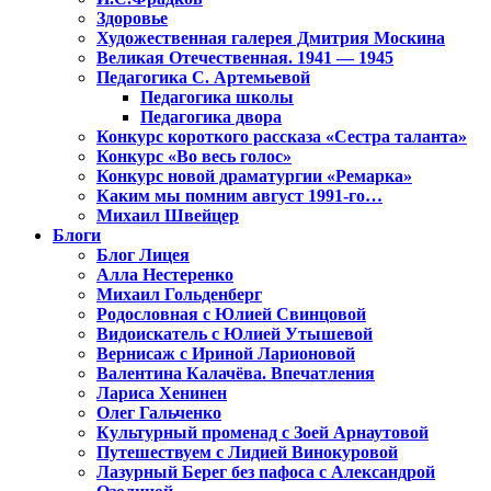
Здоровье
Художественная галерея Дмитрия Москина
Великая Отечественная. 1941 — 1945
Педагогика С. Артемьевой
Педагогика школы
Педагогика двора
Конкурс короткого рассказа «Сестра таланта»
Конкурс «Во весь голос»
Конкурс новой драматургии «Ремарка»
Каким мы помним август 1991-го…
Михаил Швейцер
Блоги
Блог Лицея
Алла Нестеренко
Михаил Гольденберг
Родословная с Юлией Свинцовой
Видоискатель с Юлией Утышевой
Вернисаж с Ириной Ларионовой
Валентина Калачёва. Впечатления
Лариса Хенинен
Олег Гальченко
Культурный променад с Зоей Арнаутовой
Путешествуем с Лидией Винокуровой
Лазурный Берег без пафоса с Александрой