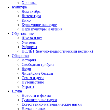
Хроника
Культура
Дом актёра
Литература
Кино
Культурное наследие
Парк культуры и чтения
Образование
Школа и вуз
Учитель
Реформы
ПОЛЁТ (научно-педагогический вестник)
Общество
История
Свободная трибуна
Люди
Лицейские беседы
Семья и дети
Путешествие
Утраты
Наука
Новости и факты
Гуманитарные науки
Естественно-математические науки
Наука в лицах