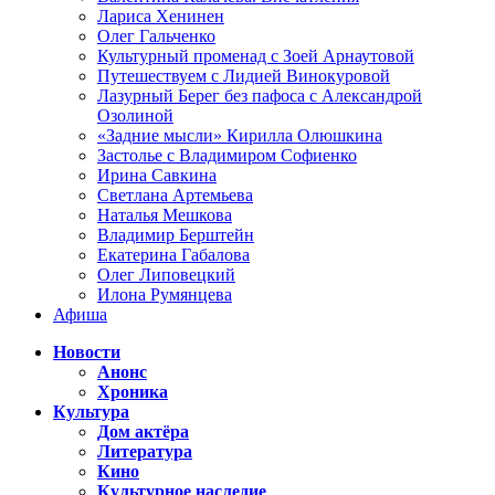
Лариса Хенинен
Олег Гальченко
Культурный променад с Зоей Арнаутовой
Путешествуем с Лидией Винокуровой
Лазурный Берег без пафоса с Александрой
Озолиной
«Задние мысли» Кирилла Олюшкина
Застолье с Владимиром Софиенко
Ирина Савкина
Светлана Артемьева
Наталья Мешкова
Владимир Берштейн
Екатерина Габалова
Олег Липовецкий
Илона Румянцева
Афиша
Новости
Анонс
Хроника
Культура
Дом актёра
Литература
Кино
Культурное наследие