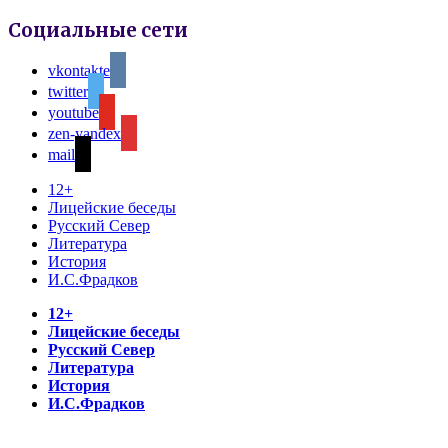
Социальные сети
vkontakte
twitter
youtube
zen-yandex
mail
12+
Лицейские беседы
Русский Север
Литература
История
И.С.Фрадков
12+
Лицейские беседы
Русский Север
Литература
История
И.С.Фрадков