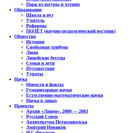
Парк культуры и чтения
Образование
Школа и вуз
Учитель
Реформы
ПОЛЁТ (научно-педагогический вестник)
Общество
История
Свободная трибуна
Люди
Лицейские беседы
Семья и дети
Путешествие
Утраты
Наука
Новости и факты
Гуманитарные науки
Естественно-математические науки
Наука в лицах
Проекты
Архив «Лицея». 2000 — 2003
Русский Север
Архитектура Петрозаводска
Дмитрий Новиков
И.С.Фрадков