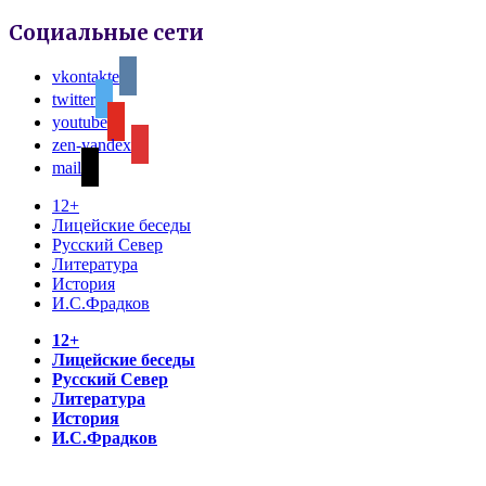
Социальные сети
vkontakte
twitter
youtube
zen-yandex
mail
12+
Лицейские беседы
Русский Север
Литература
История
И.С.Фрадков
12+
Лицейские беседы
Русский Север
Литература
История
И.С.Фрадков