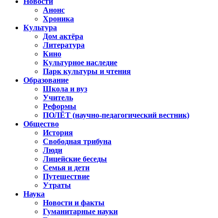
Новости
Анонс
Хроника
Культура
Дом актёра
Литература
Кино
Культурное наследие
Парк культуры и чтения
Образование
Школа и вуз
Учитель
Реформы
ПОЛЁТ (научно-педагогический вестник)
Общество
История
Свободная трибуна
Люди
Лицейские беседы
Семья и дети
Путешествие
Утраты
Наука
Новости и факты
Гуманитарные науки