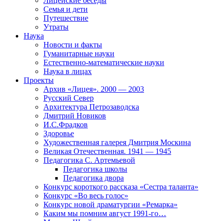
Лицейские беседы
Семья и дети
Путешествие
Утраты
Наука
Новости и факты
Гуманитарные науки
Естественно-математические науки
Наука в лицах
Проекты
Архив «Лицея». 2000 — 2003
Русский Север
Архитектура Петрозаводска
Дмитрий Новиков
И.С.Фрадков
Здоровье
Художественная галерея Дмитрия Москина
Великая Отечественная. 1941 — 1945
Педагогика С. Артемьевой
Педагогика школы
Педагогика двора
Конкурс короткого рассказа «Сестра таланта»
Конкурс «Во весь голос»
Конкурс новой драматургии «Ремарка»
Каким мы помним август 1991-го…