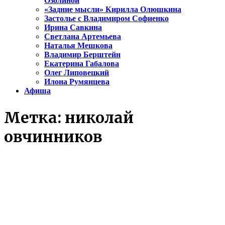
Озолиной
«Задние мысли» Кирилла Олюшкина
Застолье с Владимиром Софиенко
Ирина Савкина
Светлана Артемьева
Наталья Мешкова
Владимир Берштейн
Екатерина Габалова
Олег Липовецкий
Илона Румянцева
Афиша
Метка:
николай
овчинников