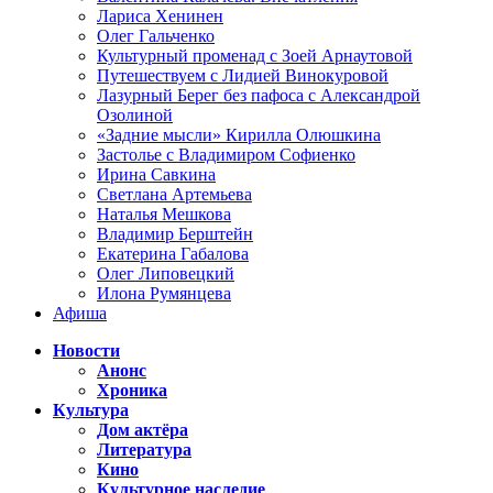
Лариса Хенинен
Олег Гальченко
Культурный променад с Зоей Арнаутовой
Путешествуем с Лидией Винокуровой
Лазурный Берег без пафоса с Александрой
Озолиной
«Задние мысли» Кирилла Олюшкина
Застолье с Владимиром Софиенко
Ирина Савкина
Светлана Артемьева
Наталья Мешкова
Владимир Берштейн
Екатерина Габалова
Олег Липовецкий
Илона Румянцева
Афиша
Новости
Анонс
Хроника
Культура
Дом актёра
Литература
Кино
Культурное наследие