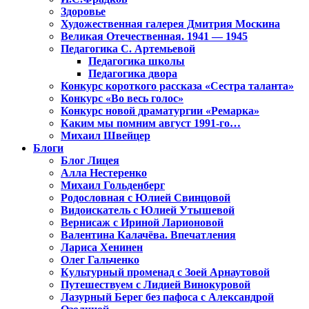
Здоровье
Художественная галерея Дмитрия Москина
Великая Отечественная. 1941 — 1945
Педагогика С. Артемьевой
Педагогика школы
Педагогика двора
Конкурс короткого рассказа «Сестра таланта»
Конкурс «Во весь голос»
Конкурс новой драматургии «Ремарка»
Каким мы помним август 1991-го…
Михаил Швейцер
Блоги
Блог Лицея
Алла Нестеренко
Михаил Гольденберг
Родословная с Юлией Свинцовой
Видоискатель с Юлией Утышевой
Вернисаж с Ириной Ларионовой
Валентина Калачёва. Впечатления
Лариса Хенинен
Олег Гальченко
Культурный променад с Зоей Арнаутовой
Путешествуем с Лидией Винокуровой
Лазурный Берег без пафоса с Александрой