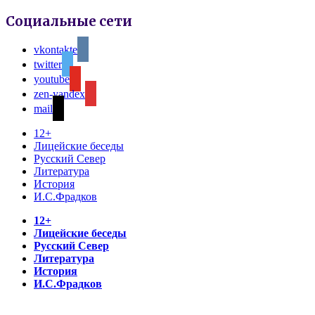
Социальные сети
vkontakte
twitter
youtube
zen-yandex
mail
12+
Лицейские беседы
Русский Север
Литература
История
И.С.Фрадков
12+
Лицейские беседы
Русский Север
Литература
История
И.С.Фрадков