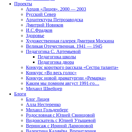
Проекты
Архив «Лицея». 2000 — 2003
Русский Север
Архитектура Петрозаводска
Дмитрий Новиков
И.С.Фрадков
Здоровье
Художественная галерея Дмитрия Москина
Великая Отечественная. 1941 — 1945
Педагогика С. Артемьевой
Педагогика школы
Педагогика двора
Конкурс короткого рассказа «Сестра таланта»
Конкурс «Во весь голос»
Конкурс новой драматургии «Ремарка»
Каким мы помним август 1991-го…
Михаил Швейцер
Блоги
Блог Лицея
Алла Нестеренко
Михаил Гольденберг
Родословная с Юлией Свинцовой
Видоискатель с Юлией Утышевой
Вернисаж с Ириной Ларионовой
Валентина Калачёва. Впечатления