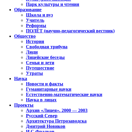
Парк культуры и чтения
Образование
Школа и вуз
Учитель
Реформы
ПОЛЁТ (научно-педагогический вестник)
Общество
История
Свободная трибуна
Люди
Лицейские беседы
Семья и дети
Путешествие
Утраты
Наука
Новости и факты
Гуманитарные науки
Естественно-математические науки
Наука в лицах
Проекты
Архив «Лицея». 2000 — 2003
Русский Север
Архитектура Петрозаводска
Дмитрий Новиков
И.С.Фрадков