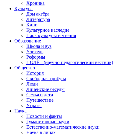
Хроника
Культура
Дом актёра
Литература
Кино
Культурное наследие
Парк культуры и чтения
Образование
Школа и вуз
Учитель
Реформы
ПОЛЁТ (научно-педагогический вестник)
Общество
История
Свободная трибуна
Люди
Лицейские беседы
Семья и дети
Путешествие
Утраты
Наука
Новости и факты
Гуманитарные науки
Естественно-математические науки
Наука в лицах