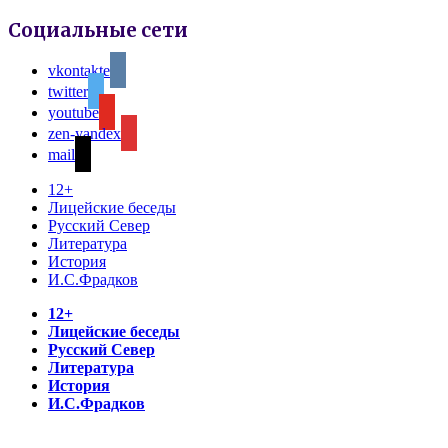
Социальные сети
vkontakte
twitter
youtube
zen-yandex
mail
12+
Лицейские беседы
Русский Север
Литература
История
И.С.Фрадков
12+
Лицейские беседы
Русский Север
Литература
История
И.С.Фрадков