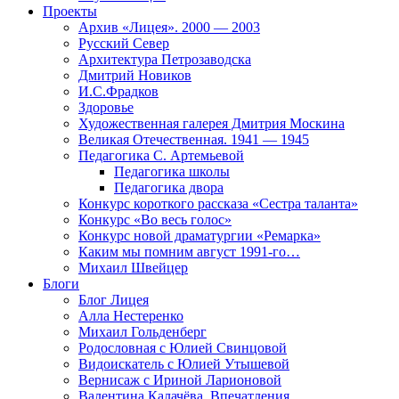
Проекты
Архив «Лицея». 2000 — 2003
Русский Север
Архитектура Петрозаводска
Дмитрий Новиков
И.С.Фрадков
Здоровье
Художественная галерея Дмитрия Москина
Великая Отечественная. 1941 — 1945
Педагогика С. Артемьевой
Педагогика школы
Педагогика двора
Конкурс короткого рассказа «Сестра таланта»
Конкурс «Во весь голос»
Конкурс новой драматургии «Ремарка»
Каким мы помним август 1991-го…
Михаил Швейцер
Блоги
Блог Лицея
Алла Нестеренко
Михаил Гольденберг
Родословная с Юлией Свинцовой
Видоискатель с Юлией Утышевой
Вернисаж с Ириной Ларионовой
Валентина Калачёва. Впечатления