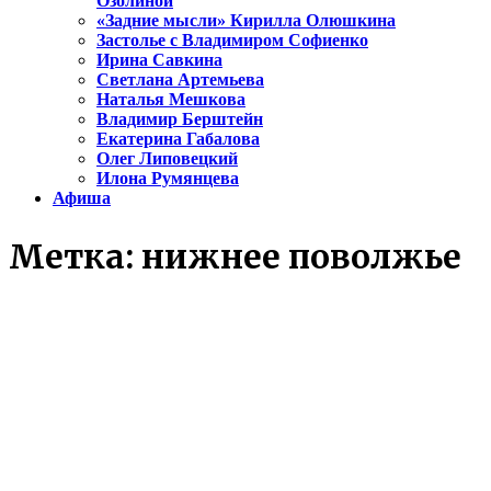
Озолиной
«Задние мысли» Кирилла Олюшкина
Застолье с Владимиром Софиенко
Ирина Савкина
Светлана Артемьева
Наталья Мешкова
Владимир Берштейн
Екатерина Габалова
Олег Липовецкий
Илона Румянцева
Афиша
Метка:
нижнее поволжье