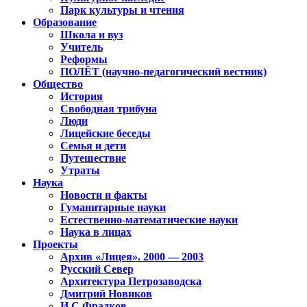
Парк культуры и чтения
Образование
Школа и вуз
Учитель
Реформы
ПОЛЁТ (научно-педагогический вестник)
Общество
История
Свободная трибуна
Люди
Лицейские беседы
Семья и дети
Путешествие
Утраты
Наука
Новости и факты
Гуманитарные науки
Естественно-математические науки
Наука в лицах
Проекты
Архив «Лицея». 2000 — 2003
Русский Север
Архитектура Петрозаводска
Дмитрий Новиков
И.С.Фрадков