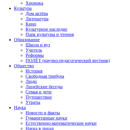
Хроника
Культура
Дом актёра
Литература
Кино
Культурное наследие
Парк культуры и чтения
Образование
Школа и вуз
Учитель
Реформы
ПОЛЁТ (научно-педагогический вестник)
Общество
История
Свободная трибуна
Люди
Лицейские беседы
Семья и дети
Путешествие
Утраты
Наука
Новости и факты
Гуманитарные науки
Естественно-математические науки
Наука в лицах