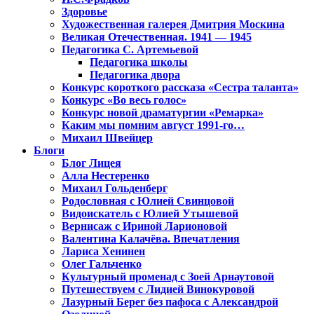
Здоровье
Художественная галерея Дмитрия Москина
Великая Отечественная. 1941 — 1945
Педагогика С. Артемьевой
Педагогика школы
Педагогика двора
Конкурс короткого рассказа «Сестра таланта»
Конкурс «Во весь голос»
Конкурс новой драматургии «Ремарка»
Каким мы помним август 1991-го…
Михаил Швейцер
Блоги
Блог Лицея
Алла Нестеренко
Михаил Гольденберг
Родословная с Юлией Свинцовой
Видоискатель с Юлией Утышевой
Вернисаж с Ириной Ларионовой
Валентина Калачёва. Впечатления
Лариса Хенинен
Олег Гальченко
Культурный променад с Зоей Арнаутовой
Путешествуем с Лидией Винокуровой
Лазурный Берег без пафоса с Александрой