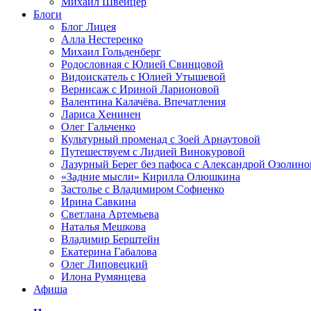
Михаил Швейцер
Блоги
Блог Лицея
Алла Нестеренко
Михаил Гольденберг
Родословная с Юлией Свинцовой
Видоискатель с Юлией Утышевой
Вернисаж с Ириной Ларионовой
Валентина Калачёва. Впечатления
Лариса Хенинен
Олег Гальченко
Культурный променад с Зоей Арнаутовой
Путешествуем с Лидией Винокуровой
Лазурный Берег без пафоса с Александрой Озолино
«Задние мысли» Кирилла Олюшкина
Застолье с Владимиром Софиенко
Ирина Савкина
Светлана Артемьева
Наталья Мешкова
Владимир Берштейн
Екатерина Габалова
Олег Липовецкий
Илона Румянцева
Афиша