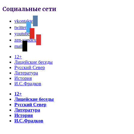
Социальные сети
vkontakte
twitter
youtube
zen-yandex
mail
12+
Лицейские беседы
Русский Север
Литература
История
И.С.Фрадков
12+
Лицейские беседы
Русский Север
Литература
История
И.С.Фрадков