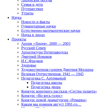
Лицейские беседы
Семья и дети
Путешествие
Утраты
Наука
Новости и факты
Гуманитарные науки
Естественно-математические науки
Наука в лицах
Проекты
Архив «Лицея». 2000 — 2003
Русский Север
Архитектура Петрозаводска
Дмитрий Новиков
И.С.Фрадков
Здоровье
Художественная галерея Дмитрия Москина
Великая Отечественная. 1941 — 1945
Педагогика С. Артемьевой
Педагогика школы
Педагогика двора
Конкурс короткого рассказа «Сестра таланта»
Конкурс «Во весь голос»
Конкурс новой драматургии «Ремарка»
Каким мы помним август 1991-го…