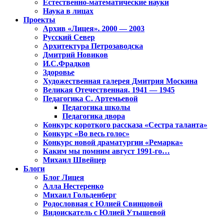
Естественно-математические науки
Наука в лицах
Проекты
Архив «Лицея». 2000 — 2003
Русский Север
Архитектура Петрозаводска
Дмитрий Новиков
И.С.Фрадков
Здоровье
Художественная галерея Дмитрия Москина
Великая Отечественная. 1941 — 1945
Педагогика С. Артемьевой
Педагогика школы
Педагогика двора
Конкурс короткого рассказа «Сестра таланта»
Конкурс «Во весь голос»
Конкурс новой драматургии «Ремарка»
Каким мы помним август 1991-го…
Михаил Швейцер
Блоги
Блог Лицея
Алла Нестеренко
Михаил Гольденберг
Родословная с Юлией Свинцовой
Видоискатель с Юлией Утышевой