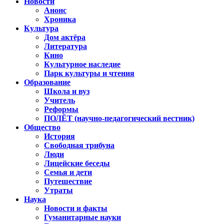
Новости
Анонс
Хроника
Культура
Дом актёра
Литература
Кино
Культурное наследие
Парк культуры и чтения
Образование
Школа и вуз
Учитель
Реформы
ПОЛЁТ (научно-педагогический вестник)
Общество
История
Свободная трибуна
Люди
Лицейские беседы
Семья и дети
Путешествие
Утраты
Наука
Новости и факты
Гуманитарные науки