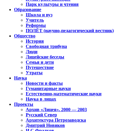
Парк культуры и чтения
Образование
Школа и вуз
Учитель
Реформы
ПОЛЁТ (научно-педагогический вестник)
Общество
История
Свободная трибуна
Люди
Лицейские беседы
Семья и дети
Путешествие
Утраты
Наука
Новости и факты
Гуманитарные науки
Естественно-математические науки
Наука в лицах
Проекты
Архив «Лицея». 2000 — 2003
Русский Север
Архитектура Петрозаводска
Дмитрий Новиков
И.С.Фрадков