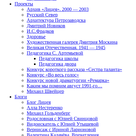
Проекты
Архив «Лицея». 2000 — 2003
Русский Север
Архитектура Петрозаводска
Дмитрий Новиков
И.С.Фрадков
Здоровье
Художественная галерея Дмитрия Москина
Великая Отечественная. 1941 — 1945
Педагогика С. Артемьевой
Педагогика школы
Педагогика двора
Конкурс короткого рассказа «Сестра таланта»
Конкурс «Во весь голос»
Конкурс новой драматургии «Ремарка»
Каким мы помним август 1991-го…
Михаил Швейцер
Блоги
Блог Лицея
Алла Нестеренко
Михаил Гольденберг
Родословная с Юлией Свинцовой
Видоискатель с Юлией Утышевой
Вернисаж с Ириной Ларионовой
Валентина Калачёва. Впечатления