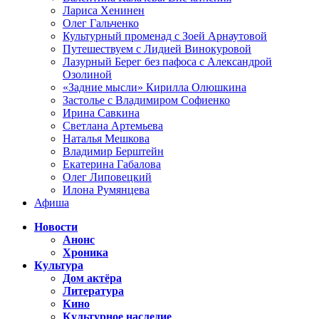
Лариса Хенинен
Олег Гальченко
Культурный променад с Зоей Арнаутовой
Путешествуем с Лидией Винокуровой
Лазурный Берег без пафоса с Александрой
Озолиной
«Задние мысли» Кирилла Олюшкина
Застолье с Владимиром Софиенко
Ирина Савкина
Светлана Артемьева
Наталья Мешкова
Владимир Берштейн
Екатерина Габалова
Олег Липовецкий
Илона Румянцева
Афиша
Новости
Анонс
Хроника
Культура
Дом актёра
Литература
Кино
Культурное наследие