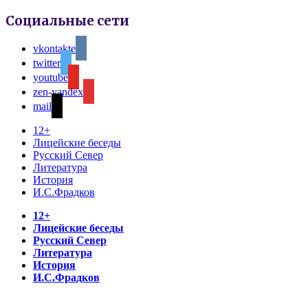
Социальные сети
vkontakte
twitter
youtube
zen-yandex
mail
12+
Лицейские беседы
Русский Север
Литература
История
И.С.Фрадков
12+
Лицейские беседы
Русский Север
Литература
История
И.С.Фрадков