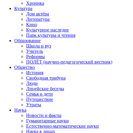
Хроника
Культура
Дом актёра
Литература
Кино
Культурное наследие
Парк культуры и чтения
Образование
Школа и вуз
Учитель
Реформы
ПОЛЁТ (научно-педагогический вестник)
Общество
История
Свободная трибуна
Люди
Лицейские беседы
Семья и дети
Путешествие
Утраты
Наука
Новости и факты
Гуманитарные науки
Естественно-математические науки
Наука в лицах