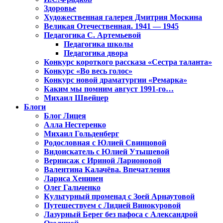
Здоровье
Художественная галерея Дмитрия Москина
Великая Отечественная. 1941 — 1945
Педагогика С. Артемьевой
Педагогика школы
Педагогика двора
Конкурс короткого рассказа «Сестра таланта»
Конкурс «Во весь голос»
Конкурс новой драматургии «Ремарка»
Каким мы помним август 1991-го…
Михаил Швейцер
Блоги
Блог Лицея
Алла Нестеренко
Михаил Гольденберг
Родословная с Юлией Свинцовой
Видоискатель с Юлией Утышевой
Вернисаж с Ириной Ларионовой
Валентина Калачёва. Впечатления
Лариса Хенинен
Олег Гальченко
Культурный променад с Зоей Арнаутовой
Путешествуем с Лидией Винокуровой
Лазурный Берег без пафоса с Александрой