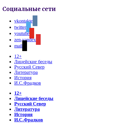
Социальные сети
vkontakte
twitter
youtube
zen-yandex
mail
12+
Лицейские беседы
Русский Север
Литература
История
И.С.Фрадков
12+
Лицейские беседы
Русский Север
Литература
История
И.С.Фрадков