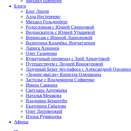
Михаил Швейцер
Блоги
Блог Лицея
Алла Нестеренко
Михаил Гольденберг
Родословная с Юлией Свинцовой
Видоискатель с Юлией Утышевой
Вернисаж с Ириной Ларионовой
Валентина Калачёва. Впечатления
Лариса Хенинен
Олег Гальченко
Культурный променад с Зоей Арнаутовой
Путешествуем с Лидией Винокуровой
Лазурный Берег без пафоса с Александрой Озолино
«Задние мысли» Кирилла Олюшкина
Застолье с Владимиром Софиенко
Ирина Савкина
Светлана Артемьева
Наталья Мешкова
Владимир Берштейн
Екатерина Габалова
Олег Липовецкий
Илона Румянцева
Афиша