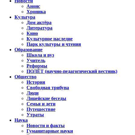
Новости
Анонс
Хроника
Культура
Дом актёра
Литература
Кино
Культурное наследие
Парк культуры и чтения
Образование
Школа и вуз
Учитель
Реформы
ПОЛЁТ (научно-педагогический вестник)
Общество
История
Свободная трибуна
Люди
Лицейские беседы
Семья и дети
Путешествие
Утраты
Наука
Новости и факты
Гуманитарные науки