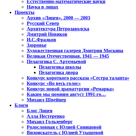
Естественно-математические науки
Наука в лицах
Проекты
Архив «Лицея». 2000 — 2003
Русский Север
Архитектура Петрозаводска
Дмитрий Новиков
И.С.Фрадков
Здоровье
Художественная галерея Дмитрия Москина
Великая Отечественная. 1941 — 1945
Педагогика С. Артемьевой
Педагогика школы
Педагогика двора
Конкурс короткого рассказа «Сестра таланта»
Конкурс «Во весь голос»
Конкурс новой драматургии «Ремарка»
Каким мы помним август 1991-го…
Михаил Швейцер
Блоги
Блог Лицея
Алла Нестеренко
Михаил Гольденберг
Родословная с Юлией Свинцовой
Видоискатель с Юлией Утышевой