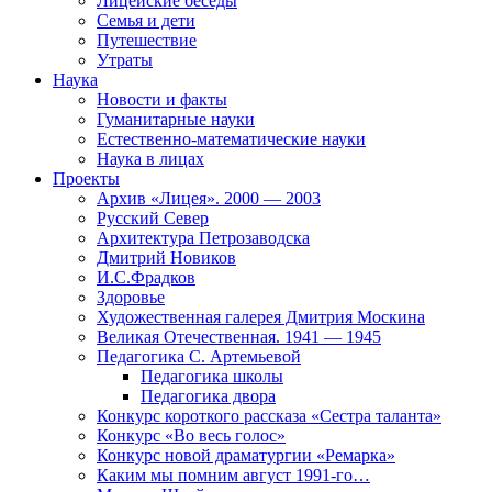
Лицейские беседы
Семья и дети
Путешествие
Утраты
Наука
Новости и факты
Гуманитарные науки
Естественно-математические науки
Наука в лицах
Проекты
Архив «Лицея». 2000 — 2003
Русский Север
Архитектура Петрозаводска
Дмитрий Новиков
И.С.Фрадков
Здоровье
Художественная галерея Дмитрия Москина
Великая Отечественная. 1941 — 1945
Педагогика С. Артемьевой
Педагогика школы
Педагогика двора
Конкурс короткого рассказа «Сестра таланта»
Конкурс «Во весь голос»
Конкурс новой драматургии «Ремарка»
Каким мы помним август 1991-го…