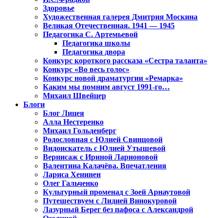
Здоровье
Художественная галерея Дмитрия Москина
Великая Отечественная. 1941 — 1945
Педагогика С. Артемьевой
Педагогика школы
Педагогика двора
Конкурс короткого рассказа «Сестра таланта»
Конкурс «Во весь голос»
Конкурс новой драматургии «Ремарка»
Каким мы помним август 1991-го…
Михаил Швейцер
Блоги
Блог Лицея
Алла Нестеренко
Михаил Гольденберг
Родословная с Юлией Свинцовой
Видоискатель с Юлией Утышевой
Вернисаж с Ириной Ларионовой
Валентина Калачёва. Впечатления
Лариса Хенинен
Олег Гальченко
Культурный променад с Зоей Арнаутовой
Путешествуем с Лидией Винокуровой
Лазурный Берег без пафоса с Александрой