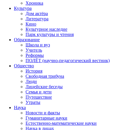
Хроника
Культура
Дом актёра
Литература
Кино
Культурное наследие
Парк культуры и чтения
Образование
Школа и вуз
Учитель
Реформы
ПОЛЁТ (научно-педагогический вестник)
Общество
История
Свободная трибуна
Люди
Лицейские беседы
Семья и дети
Путешествие
Утраты
Наука
Новости и факты
Гуманитарные науки
Естественно-математические науки
Наука в лицах