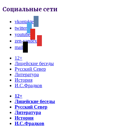
Социальные сети
vkontakte
twitter
youtube
zen-yandex
mail
12+
Лицейские беседы
Русский Север
Литература
История
И.С.Фрадков
12+
Лицейские беседы
Русский Север
Литература
История
И.С.Фрадков