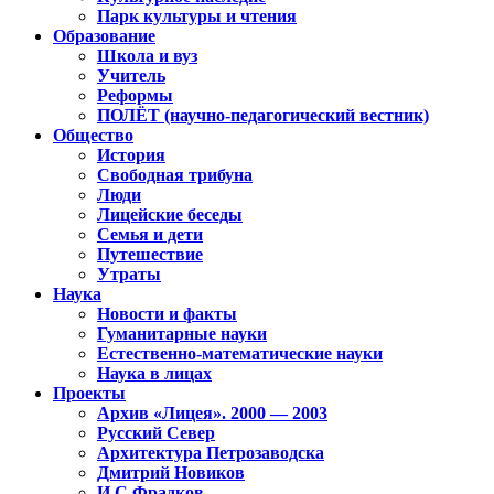
Парк культуры и чтения
Образование
Школа и вуз
Учитель
Реформы
ПОЛЁТ (научно-педагогический вестник)
Общество
История
Свободная трибуна
Люди
Лицейские беседы
Семья и дети
Путешествие
Утраты
Наука
Новости и факты
Гуманитарные науки
Естественно-математические науки
Наука в лицах
Проекты
Архив «Лицея». 2000 — 2003
Русский Север
Архитектура Петрозаводска
Дмитрий Новиков
И.С.Фрадков