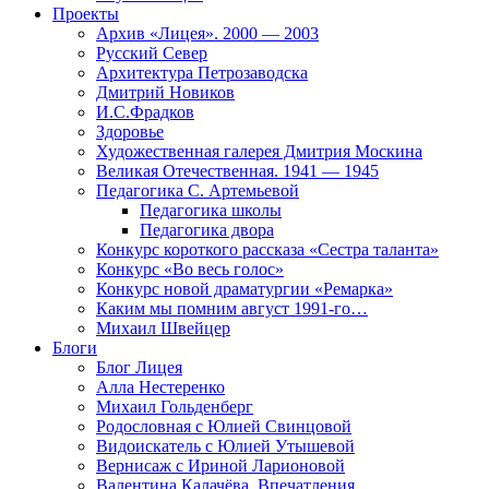
Проекты
Архив «Лицея». 2000 — 2003
Русский Север
Архитектура Петрозаводска
Дмитрий Новиков
И.С.Фрадков
Здоровье
Художественная галерея Дмитрия Москина
Великая Отечественная. 1941 — 1945
Педагогика С. Артемьевой
Педагогика школы
Педагогика двора
Конкурс короткого рассказа «Сестра таланта»
Конкурс «Во весь голос»
Конкурс новой драматургии «Ремарка»
Каким мы помним август 1991-го…
Михаил Швейцер
Блоги
Блог Лицея
Алла Нестеренко
Михаил Гольденберг
Родословная с Юлией Свинцовой
Видоискатель с Юлией Утышевой
Вернисаж с Ириной Ларионовой
Валентина Калачёва. Впечатления