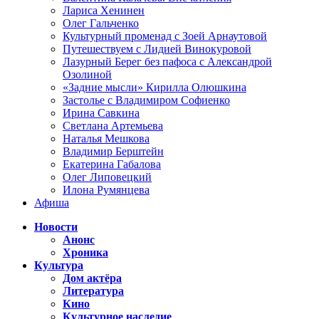
Лариса Хенинен
Олег Гальченко
Культурный променад с Зоей Арнаутовой
Путешествуем с Лидией Винокуровой
Лазурный Берег без пафоса с Александрой
Озолиной
«Задние мысли» Кирилла Олюшкина
Застолье с Владимиром Софиенко
Ирина Савкина
Светлана Артемьева
Наталья Мешкова
Владимир Берштейн
Екатерина Габалова
Олег Липовецкий
Илона Румянцева
Афиша
Новости
Анонс
Хроника
Культура
Дом актёра
Литература
Кино
Культурное наследие