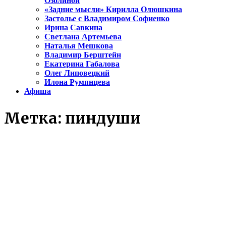
Озолиной
«Задние мысли» Кирилла Олюшкина
Застолье с Владимиром Софиенко
Ирина Савкина
Светлана Артемьева
Наталья Мешкова
Владимир Берштейн
Екатерина Габалова
Олег Липовецкий
Илона Румянцева
Афиша
Метка:
пиндуши