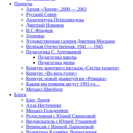
Проекты
Архив «Лицея». 2000 — 2003
Русский Север
Архитектура Петрозаводска
Дмитрий Новиков
И.С.Фрадков
Здоровье
Художественная галерея Дмитрия Москина
Великая Отечественная. 1941 — 1945
Педагогика С. Артемьевой
Педагогика школы
Педагогика двора
Конкурс короткого рассказа «Сестра таланта»
Конкурс «Во весь голос»
Конкурс новой драматургии «Ремарка»
Каким мы помним август 1991-го…
Михаил Швейцер
Блоги
Блог Лицея
Алла Нестеренко
Михаил Гольденберг
Родословная с Юлией Свинцовой
Видоискатель с Юлией Утышевой
Вернисаж с Ириной Ларионовой
Валентина Калачёва. Впечатления