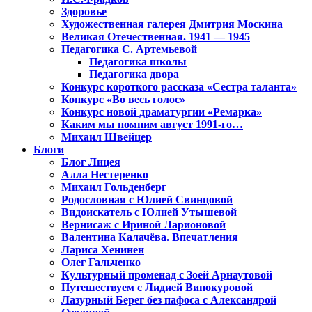
Здоровье
Художественная галерея Дмитрия Москина
Великая Отечественная. 1941 — 1945
Педагогика С. Артемьевой
Педагогика школы
Педагогика двора
Конкурс короткого рассказа «Сестра таланта»
Конкурс «Во весь голос»
Конкурс новой драматургии «Ремарка»
Каким мы помним август 1991-го…
Михаил Швейцер
Блоги
Блог Лицея
Алла Нестеренко
Михаил Гольденберг
Родословная с Юлией Свинцовой
Видоискатель с Юлией Утышевой
Вернисаж с Ириной Ларионовой
Валентина Калачёва. Впечатления
Лариса Хенинен
Олег Гальченко
Культурный променад с Зоей Арнаутовой
Путешествуем с Лидией Винокуровой
Лазурный Берег без пафоса с Александрой