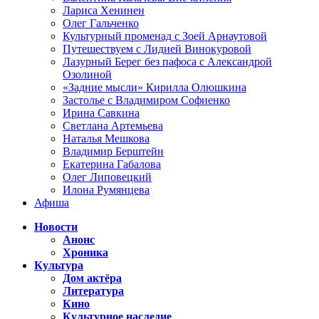
Лариса Хенинен
Олег Гальченко
Культурный променад с Зоей Арнаутовой
Путешествуем с Лидией Винокуровой
Лазурный Берег без пафоса с Александрой
Озолиной
«Задние мысли» Кирилла Олюшкина
Застолье с Владимиром Софиенко
Ирина Савкина
Светлана Артемьева
Наталья Мешкова
Владимир Берштейн
Екатерина Габалова
Олег Липовецкий
Илона Румянцева
Афиша
Новости
Анонс
Хроника
Культура
Дом актёра
Литература
Кино
Культурное наследие