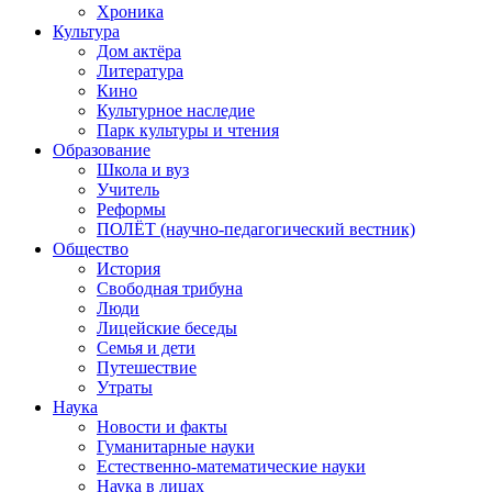
Хроника
Культура
Дом актёра
Литература
Кино
Культурное наследие
Парк культуры и чтения
Образование
Школа и вуз
Учитель
Реформы
ПОЛЁТ (научно-педагогический вестник)
Общество
История
Свободная трибуна
Люди
Лицейские беседы
Семья и дети
Путешествие
Утраты
Наука
Новости и факты
Гуманитарные науки
Естественно-математические науки
Наука в лицах