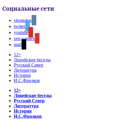
Социальные сети
vkontakte
twitter
youtube
zen-yandex
mail
12+
Лицейские беседы
Русский Север
Литература
История
И.С.Фрадков
12+
Лицейские беседы
Русский Север
Литература
История
И.С.Фрадков