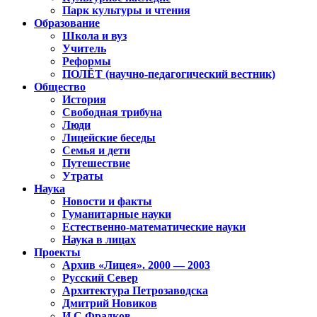
Парк культуры и чтения
Образование
Школа и вуз
Учитель
Реформы
ПОЛЁТ (научно-педагогический вестник)
Общество
История
Свободная трибуна
Люди
Лицейские беседы
Семья и дети
Путешествие
Утраты
Наука
Новости и факты
Гуманитарные науки
Естественно-математические науки
Наука в лицах
Проекты
Архив «Лицея». 2000 — 2003
Русский Север
Архитектура Петрозаводска
Дмитрий Новиков
И.С.Фрадков