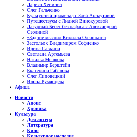
Лариса Хенинен
Олег Гальченко
Культурный променад с Зоей Арнаутовой
Путешествуем с Лидией Винокуровой
Лазурный Берег без пафоса с Александрой
Озолиной
«Задние мысли» Кирилла Олюшкина
Застолье с Владимиром Софиенко
Ирина Савкина
Светлана Артемьева
Наталья Мешкова
Владимир Берштейн
Екатерина Габалова
Олег Липовецкий
Илона Румянцева
Афиша
Новости
Анонс
Хроника
Культура
Дом актёра
Литература
Кино
Культурное наследие