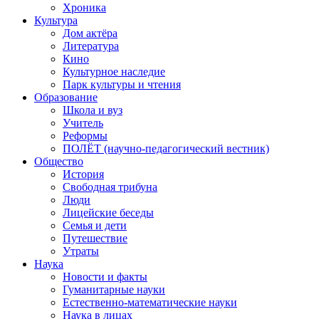
Хроника
Культура
Дом актёра
Литература
Кино
Культурное наследие
Парк культуры и чтения
Образование
Школа и вуз
Учитель
Реформы
ПОЛЁТ (научно-педагогический вестник)
Общество
История
Свободная трибуна
Люди
Лицейские беседы
Семья и дети
Путешествие
Утраты
Наука
Новости и факты
Гуманитарные науки
Естественно-математические науки
Наука в лицах