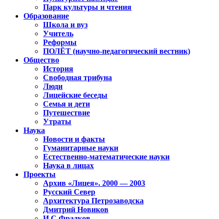
Парк культуры и чтения
Образование
Школа и вуз
Учитель
Реформы
ПОЛЁТ (научно-педагогический вестник)
Общество
История
Свободная трибуна
Люди
Лицейские беседы
Семья и дети
Путешествие
Утраты
Наука
Новости и факты
Гуманитарные науки
Естественно-математические науки
Наука в лицах
Проекты
Архив «Лицея». 2000 — 2003
Русский Север
Архитектура Петрозаводска
Дмитрий Новиков
И.С.Фрадков