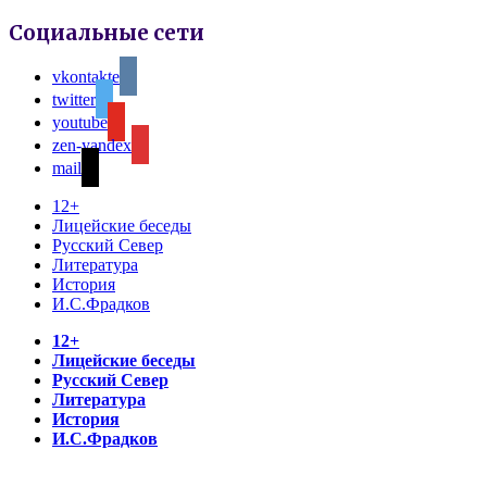
Социальные сети
vkontakte
twitter
youtube
zen-yandex
mail
12+
Лицейские беседы
Русский Север
Литература
История
И.С.Фрадков
12+
Лицейские беседы
Русский Север
Литература
История
И.С.Фрадков