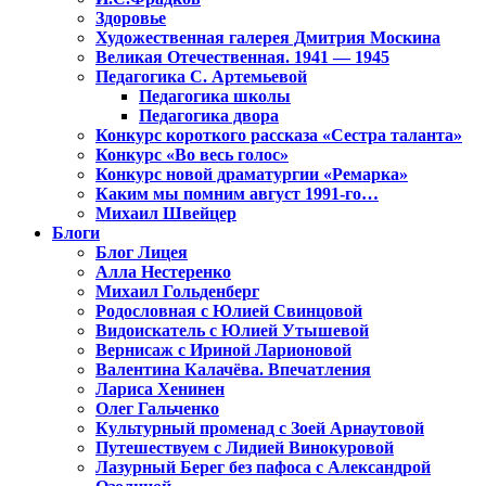
Здоровье
Художественная галерея Дмитрия Москина
Великая Отечественная. 1941 — 1945
Педагогика С. Артемьевой
Педагогика школы
Педагогика двора
Конкурс короткого рассказа «Сестра таланта»
Конкурс «Во весь голос»
Конкурс новой драматургии «Ремарка»
Каким мы помним август 1991-го…
Михаил Швейцер
Блоги
Блог Лицея
Алла Нестеренко
Михаил Гольденберг
Родословная с Юлией Свинцовой
Видоискатель с Юлией Утышевой
Вернисаж с Ириной Ларионовой
Валентина Калачёва. Впечатления
Лариса Хенинен
Олег Гальченко
Культурный променад с Зоей Арнаутовой
Путешествуем с Лидией Винокуровой
Лазурный Берег без пафоса с Александрой