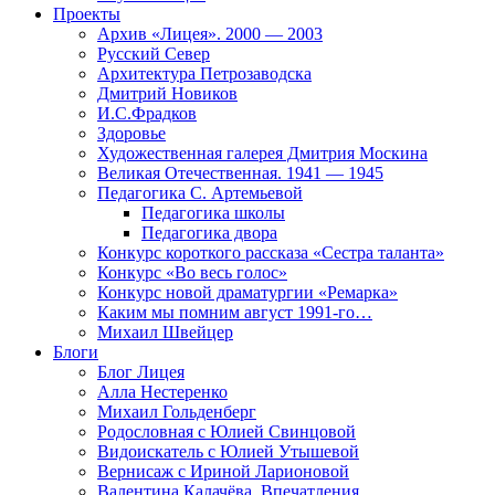
Проекты
Архив «Лицея». 2000 — 2003
Русский Север
Архитектура Петрозаводска
Дмитрий Новиков
И.С.Фрадков
Здоровье
Художественная галерея Дмитрия Москина
Великая Отечественная. 1941 — 1945
Педагогика С. Артемьевой
Педагогика школы
Педагогика двора
Конкурс короткого рассказа «Сестра таланта»
Конкурс «Во весь голос»
Конкурс новой драматургии «Ремарка»
Каким мы помним август 1991-го…
Михаил Швейцер
Блоги
Блог Лицея
Алла Нестеренко
Михаил Гольденберг
Родословная с Юлией Свинцовой
Видоискатель с Юлией Утышевой
Вернисаж с Ириной Ларионовой
Валентина Калачёва. Впечатления