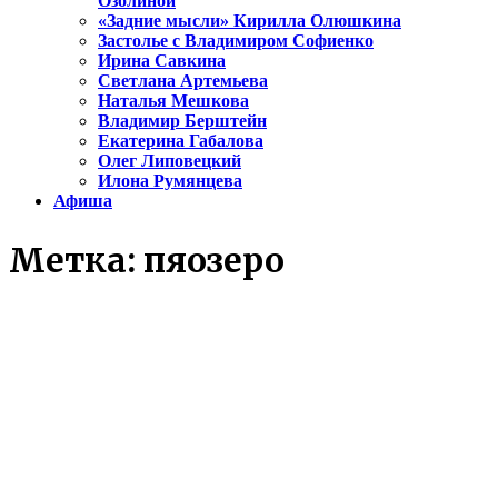
Озолиной
«Задние мысли» Кирилла Олюшкина
Застолье с Владимиром Софиенко
Ирина Савкина
Светлана Артемьева
Наталья Мешкова
Владимир Берштейн
Екатерина Габалова
Олег Липовецкий
Илона Румянцева
Афиша
Метка:
пяозеро