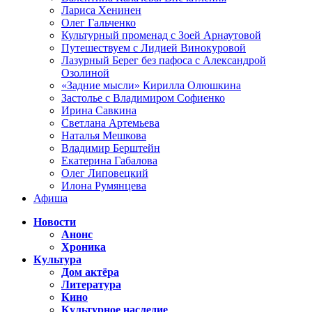
Лариса Хенинен
Олег Гальченко
Культурный променад с Зоей Арнаутовой
Путешествуем с Лидией Винокуровой
Лазурный Берег без пафоса с Александрой
Озолиной
«Задние мысли» Кирилла Олюшкина
Застолье с Владимиром Софиенко
Ирина Савкина
Светлана Артемьева
Наталья Мешкова
Владимир Берштейн
Екатерина Габалова
Олег Липовецкий
Илона Румянцева
Афиша
Новости
Анонс
Хроника
Культура
Дом актёра
Литература
Кино
Культурное наследие