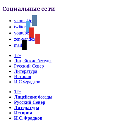
Социальные сети
vkontakte
twitter
youtube
zen-yandex
mail
12+
Лицейские беседы
Русский Север
Литература
История
И.С.Фрадков
12+
Лицейские беседы
Русский Север
Литература
История
И.С.Фрадков