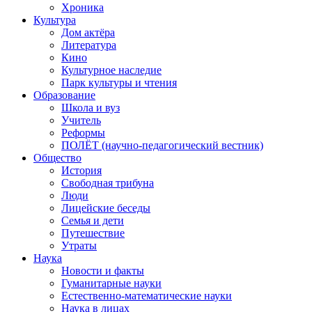
Хроника
Культура
Дом актёра
Литература
Кино
Культурное наследие
Парк культуры и чтения
Образование
Школа и вуз
Учитель
Реформы
ПОЛЁТ (научно-педагогический вестник)
Общество
История
Свободная трибуна
Люди
Лицейские беседы
Семья и дети
Путешествие
Утраты
Наука
Новости и факты
Гуманитарные науки
Естественно-математические науки
Наука в лицах