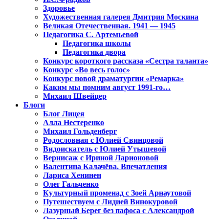
Здоровье
Художественная галерея Дмитрия Москина
Великая Отечественная. 1941 — 1945
Педагогика С. Артемьевой
Педагогика школы
Педагогика двора
Конкурс короткого рассказа «Сестра таланта»
Конкурс «Во весь голос»
Конкурс новой драматургии «Ремарка»
Каким мы помним август 1991-го…
Михаил Швейцер
Блоги
Блог Лицея
Алла Нестеренко
Михаил Гольденберг
Родословная с Юлией Свинцовой
Видоискатель с Юлией Утышевой
Вернисаж с Ириной Ларионовой
Валентина Калачёва. Впечатления
Лариса Хенинен
Олег Гальченко
Культурный променад с Зоей Арнаутовой
Путешествуем с Лидией Винокуровой
Лазурный Берег без пафоса с Александрой