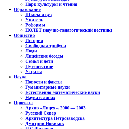
Парк культуры и чтения
Образование
Школа и вуз
Учитель
Реформы
ПОЛЁТ (научно-педагогический вестник)
Общество
История
Свободная трибуна
Люди
Лицейские беседы
Семья и дети
Путешествие
Утраты
Наука
Новости и факты
Гуманитарные науки
Естественно-математические науки
Наука в лицах
Проекты
Архив «Лицея». 2000 — 2003
Русский Север
Архитектура Петрозаводска
Дмитрий Новиков
И.С.Фрадков