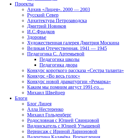
Проекты
Архив «Лицея». 2000 — 2003
Русский Север
Архитектура Петрозаводска
Дмитрий Новиков
И.С.Фрадков
Здоровье
Художественная галерея Дмитрия Москина
Великая Отечественная. 1941 — 1945
Педагогика С. Артемьевой
Педагогика школы
Педагогика двора
Конкурс короткого рассказа «Сестра таланта»
Конкурс «Во весь голос»
Конкурс новой драматургии «Ремарка»
Каким мы помним август 1991-го…
Михаил Швейцер
Блоги
Блог Лицея
Алла Нестеренко
Михаил Гольденберг
Родословная с Юлией Свинцовой
Видоискатель с Юлией Утышевой
Вернисаж с Ириной Ларионовой
Валентина Калачёва. Впечатления