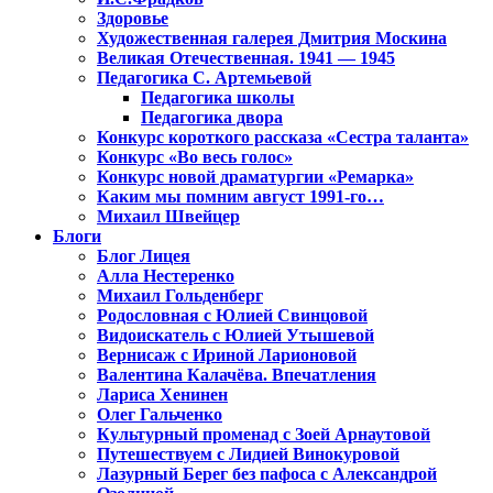
Здоровье
Художественная галерея Дмитрия Москина
Великая Отечественная. 1941 — 1945
Педагогика С. Артемьевой
Педагогика школы
Педагогика двора
Конкурс короткого рассказа «Сестра таланта»
Конкурс «Во весь голос»
Конкурс новой драматургии «Ремарка»
Каким мы помним август 1991-го…
Михаил Швейцер
Блоги
Блог Лицея
Алла Нестеренко
Михаил Гольденберг
Родословная с Юлией Свинцовой
Видоискатель с Юлией Утышевой
Вернисаж с Ириной Ларионовой
Валентина Калачёва. Впечатления
Лариса Хенинен
Олег Гальченко
Культурный променад с Зоей Арнаутовой
Путешествуем с Лидией Винокуровой
Лазурный Берег без пафоса с Александрой