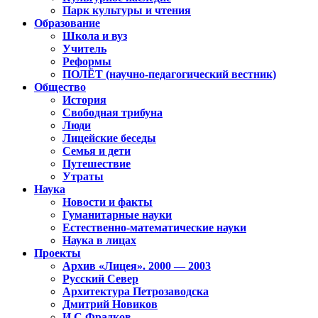
Парк культуры и чтения
Образование
Школа и вуз
Учитель
Реформы
ПОЛЁТ (научно-педагогический вестник)
Общество
История
Свободная трибуна
Люди
Лицейские беседы
Семья и дети
Путешествие
Утраты
Наука
Новости и факты
Гуманитарные науки
Естественно-математические науки
Наука в лицах
Проекты
Архив «Лицея». 2000 — 2003
Русский Север
Архитектура Петрозаводска
Дмитрий Новиков
И.С.Фрадков