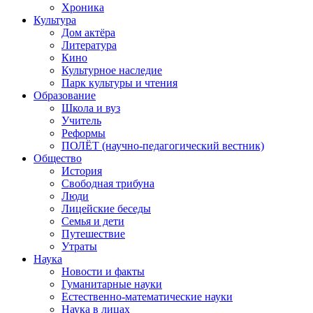
Хроника
Культура
Дом актёра
Литература
Кино
Культурное наследие
Парк культуры и чтения
Образование
Школа и вуз
Учитель
Реформы
ПОЛЁТ (научно-педагогический вестник)
Общество
История
Свободная трибуна
Люди
Лицейские беседы
Семья и дети
Путешествие
Утраты
Наука
Новости и факты
Гуманитарные науки
Естественно-математические науки
Наука в лицах