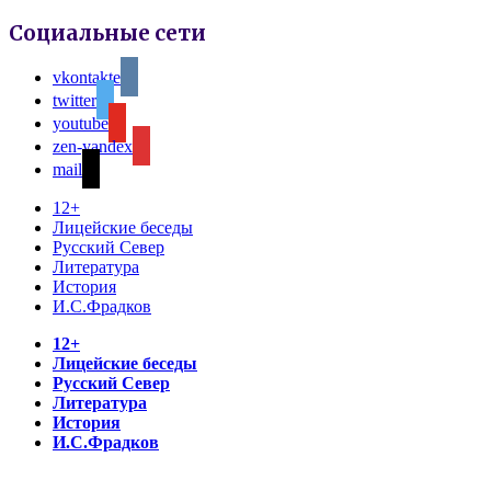
Социальные сети
vkontakte
twitter
youtube
zen-yandex
mail
12+
Лицейские беседы
Русский Север
Литература
История
И.С.Фрадков
12+
Лицейские беседы
Русский Север
Литература
История
И.С.Фрадков