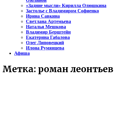
Озолиной
«Задние мысли» Кирилла Олюшкина
Застолье с Владимиром Софиенко
Ирина Савкина
Светлана Артемьева
Наталья Мешкова
Владимир Берштейн
Екатерина Габалова
Олег Липовецкий
Илона Румянцева
Афиша
Метка:
роман леонтьев