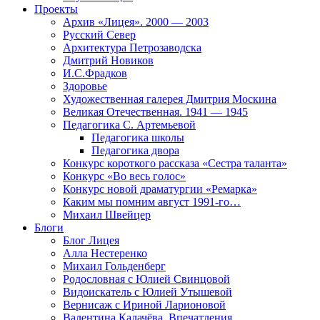
Проекты
Архив «Лицея». 2000 — 2003
Русский Север
Архитектура Петрозаводска
Дмитрий Новиков
И.С.Фрадков
Здоровье
Художественная галерея Дмитрия Москина
Великая Отечественная. 1941 — 1945
Педагогика С. Артемьевой
Педагогика школы
Педагогика двора
Конкурс короткого рассказа «Сестра таланта»
Конкурс «Во весь голос»
Конкурс новой драматургии «Ремарка»
Каким мы помним август 1991-го…
Михаил Швейцер
Блоги
Блог Лицея
Алла Нестеренко
Михаил Гольденберг
Родословная с Юлией Свинцовой
Видоискатель с Юлией Утышевой
Вернисаж с Ириной Ларионовой
Валентина Калачёва. Впечатления