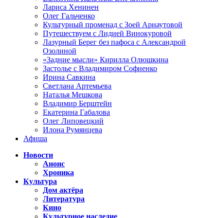
Лариса Хенинен
Олег Гальченко
Культурный променад с Зоей Арнаутовой
Путешествуем с Лидией Винокуровой
Лазурный Берег без пафоса с Александрой
Озолиной
«Задние мысли» Кирилла Олюшкина
Застолье с Владимиром Софиенко
Ирина Савкина
Светлана Артемьева
Наталья Мешкова
Владимир Берштейн
Екатерина Габалова
Олег Липовецкий
Илона Румянцева
Афиша
Новости
Анонс
Хроника
Культура
Дом актёра
Литература
Кино
Культурное наследие