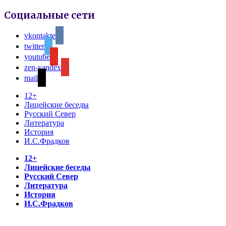
Социальные сети
vkontakte
twitter
youtube
zen-yandex
mail
12+
Лицейские беседы
Русский Север
Литература
История
И.С.Фрадков
12+
Лицейские беседы
Русский Север
Литература
История
И.С.Фрадков