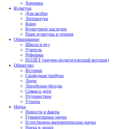
Хроника
Культура
Дом актёра
Литература
Кино
Культурное наследие
Парк культуры и чтения
Образование
Школа и вуз
Учитель
Реформы
ПОЛЁТ (научно-педагогический вестник)
Общество
История
Свободная трибуна
Люди
Лицейские беседы
Семья и дети
Путешествие
Утраты
Наука
Новости и факты
Гуманитарные науки
Естественно-математические науки
Наука в лицах