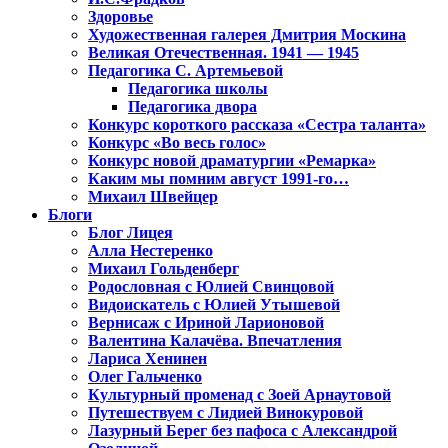
Здоровье
Художественная галерея Дмитрия Москина
Великая Отечественная. 1941 — 1945
Педагогика С. Артемьевой
Педагогика школы
Педагогика двора
Конкурс короткого рассказа «Сестра таланта»
Конкурс «Во весь голос»
Конкурс новой драматургии «Ремарка»
Каким мы помним август 1991-го…
Михаил Швейцер
Блоги
Блог Лицея
Алла Нестеренко
Михаил Гольденберг
Родословная с Юлией Свинцовой
Видоискатель с Юлией Утышевой
Вернисаж с Ириной Ларионовой
Валентина Калачёва. Впечатления
Лариса Хенинен
Олег Гальченко
Культурный променад с Зоей Арнаутовой
Путешествуем с Лидией Винокуровой
Лазурный Берег без пафоса с Александрой