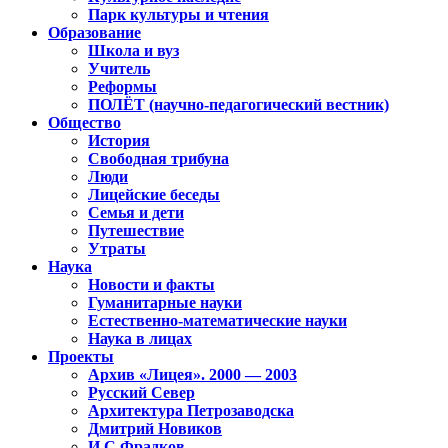
Парк культуры и чтения
Образование
Школа и вуз
Учитель
Реформы
ПОЛЁТ (научно-педагогический вестник)
Общество
История
Свободная трибуна
Люди
Лицейские беседы
Семья и дети
Путешествие
Утраты
Наука
Новости и факты
Гуманитарные науки
Естественно-математические науки
Наука в лицах
Проекты
Архив «Лицея». 2000 — 2003
Русский Север
Архитектура Петрозаводска
Дмитрий Новиков
И.С.Фрадков