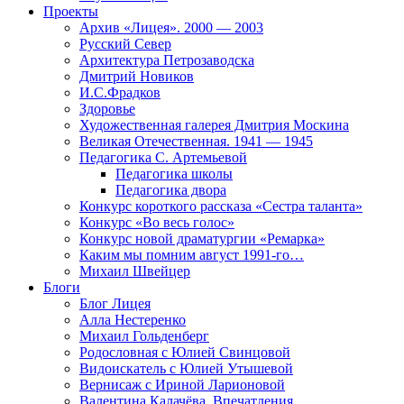
Проекты
Архив «Лицея». 2000 — 2003
Русский Север
Архитектура Петрозаводска
Дмитрий Новиков
И.С.Фрадков
Здоровье
Художественная галерея Дмитрия Москина
Великая Отечественная. 1941 — 1945
Педагогика С. Артемьевой
Педагогика школы
Педагогика двора
Конкурс короткого рассказа «Сестра таланта»
Конкурс «Во весь голос»
Конкурс новой драматургии «Ремарка»
Каким мы помним август 1991-го…
Михаил Швейцер
Блоги
Блог Лицея
Алла Нестеренко
Михаил Гольденберг
Родословная с Юлией Свинцовой
Видоискатель с Юлией Утышевой
Вернисаж с Ириной Ларионовой
Валентина Калачёва. Впечатления