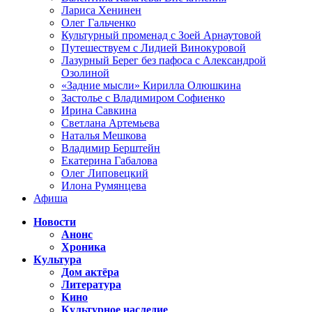
Лариса Хенинен
Олег Гальченко
Культурный променад с Зоей Арнаутовой
Путешествуем с Лидией Винокуровой
Лазурный Берег без пафоса с Александрой
Озолиной
«Задние мысли» Кирилла Олюшкина
Застолье с Владимиром Софиенко
Ирина Савкина
Светлана Артемьева
Наталья Мешкова
Владимир Берштейн
Екатерина Габалова
Олег Липовецкий
Илона Румянцева
Афиша
Новости
Анонс
Хроника
Культура
Дом актёра
Литература
Кино
Культурное наследие