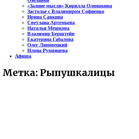
Озолиной
«Задние мысли» Кирилла Олюшкина
Застолье с Владимиром Софиенко
Ирина Савкина
Светлана Артемьева
Наталья Мешкова
Владимир Берштейн
Екатерина Габалова
Олег Липовецкий
Илона Румянцева
Афиша
Метка:
Рыпушкалицы