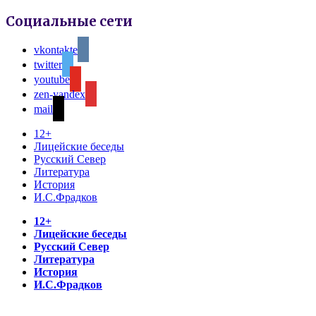
Социальные сети
vkontakte
twitter
youtube
zen-yandex
mail
12+
Лицейские беседы
Русский Север
Литература
История
И.С.Фрадков
12+
Лицейские беседы
Русский Север
Литература
История
И.С.Фрадков