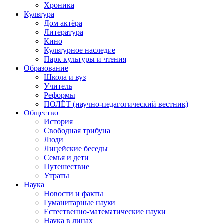
Хроника
Культура
Дом актёра
Литература
Кино
Культурное наследие
Парк культуры и чтения
Образование
Школа и вуз
Учитель
Реформы
ПОЛЁТ (научно-педагогический вестник)
Общество
История
Свободная трибуна
Люди
Лицейские беседы
Семья и дети
Путешествие
Утраты
Наука
Новости и факты
Гуманитарные науки
Естественно-математические науки
Наука в лицах