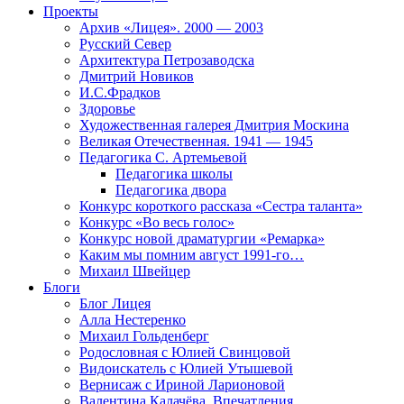
Проекты
Архив «Лицея». 2000 — 2003
Русский Север
Архитектура Петрозаводска
Дмитрий Новиков
И.С.Фрадков
Здоровье
Художественная галерея Дмитрия Москина
Великая Отечественная. 1941 — 1945
Педагогика С. Артемьевой
Педагогика школы
Педагогика двора
Конкурс короткого рассказа «Сестра таланта»
Конкурс «Во весь голос»
Конкурс новой драматургии «Ремарка»
Каким мы помним август 1991-го…
Михаил Швейцер
Блоги
Блог Лицея
Алла Нестеренко
Михаил Гольденберг
Родословная с Юлией Свинцовой
Видоискатель с Юлией Утышевой
Вернисаж с Ириной Ларионовой
Валентина Калачёва. Впечатления