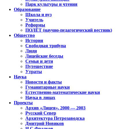
Парк культуры и чтения
Образование
Школа и вуз
Учитель
Реформы
ПОЛЁТ (научно-педагогический вестник)
Общество
История
Свободная трибуна
Люди
Лицейские беседы
Семья и дети
Путешествие
Утраты
Наука
Новости и факты
Гуманитарные науки
Естественно-математические науки
Наука в лицах
Проекты
Архив «Лицея». 2000 — 2003
Русский Север
Архитектура Петрозаводска
Дмитрий Новиков
И.С.Фрадков