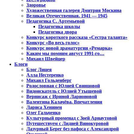
Здоровье
Художественная галерея Дмитрия Москина
Великая Отечественная. 1941 — 1945
Педагогика С. Артемьевой
Педагогика школы
Педагогика двора
Конкурс короткого рассказа «Сестра таланта»
Конкурс «Во весь голос»
Конкурс новой драматургии «Ремарка»
Каким мы помним август 1991-го…
Михаил Швейцер
Блоги
Блог Лицея
Алла Нестеренко
Михаил Гольденберг
Родословная с Юлией Свинцовой
Видоискатель с Юлией Утышевой
Вернисаж с Ириной Ларионовой
Валентина Калачёва. Впечатления
Лариса Хенинен
Олег Гальченко
Культурный променад с Зоей Арнаутовой
Путешествуем с Лидией Винокуровой
Лазурный Берег без пафоса с Александрой