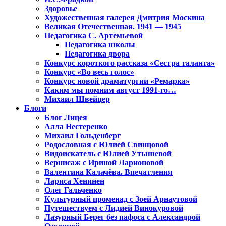
Здоровье
Художественная галерея Дмитрия Москина
Великая Отечественная. 1941 — 1945
Педагогика С. Артемьевой
Педагогика школы
Педагогика двора
Конкурс короткого рассказа «Сестра таланта»
Конкурс «Во весь голос»
Конкурс новой драматургии «Ремарка»
Каким мы помним август 1991-го…
Михаил Швейцер
Блоги
Блог Лицея
Алла Нестеренко
Михаил Гольденберг
Родословная с Юлией Свинцовой
Видоискатель с Юлией Утышевой
Вернисаж с Ириной Ларионовой
Валентина Калачёва. Впечатления
Лариса Хенинен
Олег Гальченко
Культурный променад с Зоей Арнаутовой
Путешествуем с Лидией Винокуровой
Лазурный Берег без пафоса с Александрой