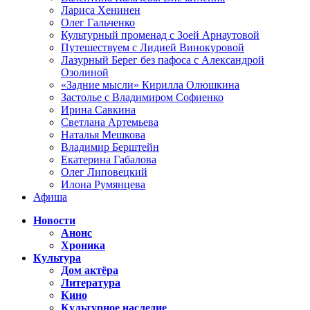
Лариса Хенинен
Олег Гальченко
Культурный променад с Зоей Арнаутовой
Путешествуем с Лидией Винокуровой
Лазурный Берег без пафоса с Александрой
Озолиной
«Задние мысли» Кирилла Олюшкина
Застолье с Владимиром Софиенко
Ирина Савкина
Светлана Артемьева
Наталья Мешкова
Владимир Берштейн
Екатерина Габалова
Олег Липовецкий
Илона Румянцева
Афиша
Новости
Анонс
Хроника
Культура
Дом актёра
Литература
Кино
Культурное наследие