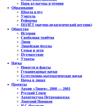
Парк культуры и чтения
Образование
Школа и вуз
Учитель
Реформы
ПОЛЁТ (научно-педагогический вестник)
Общество
История
Свободная трибуна
Люди
Лицейские беседы
Семья и дети
Путешествие
Утраты
Наука
Новости и факты
Гуманитарные науки
Естественно-математические науки
Наука в лицах
Проекты
Архив «Лицея». 2000 — 2003
Русский Север
Архитектура Петрозаводска
Дмитрий Новиков
И.С.Фрадков