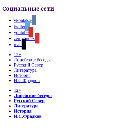
Социальные сети
vkontakte
twitter
youtube
zen-yandex
mail
12+
Лицейские беседы
Русский Север
Литература
История
И.С.Фрадков
12+
Лицейские беседы
Русский Север
Литература
История
И.С.Фрадков