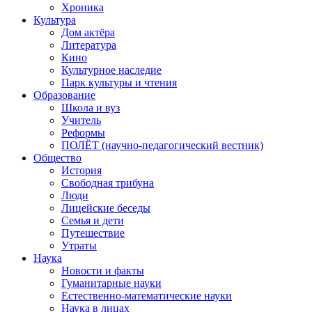
Хроника
Культура
Дом актёра
Литература
Кино
Культурное наследие
Парк культуры и чтения
Образование
Школа и вуз
Учитель
Реформы
ПОЛЁТ (научно-педагогический вестник)
Общество
История
Свободная трибуна
Люди
Лицейские беседы
Семья и дети
Путешествие
Утраты
Наука
Новости и факты
Гуманитарные науки
Естественно-математические науки
Наука в лицах