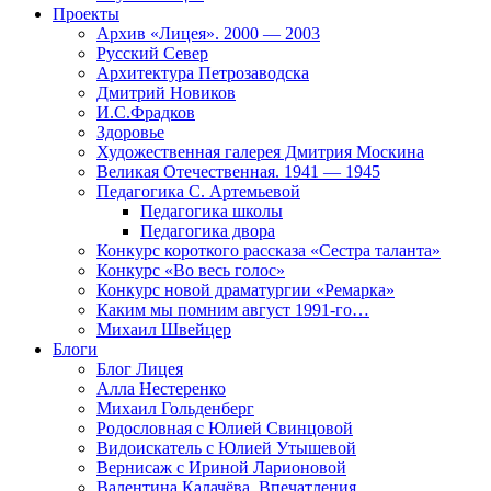
Проекты
Архив «Лицея». 2000 — 2003
Русский Север
Архитектура Петрозаводска
Дмитрий Новиков
И.С.Фрадков
Здоровье
Художественная галерея Дмитрия Москина
Великая Отечественная. 1941 — 1945
Педагогика С. Артемьевой
Педагогика школы
Педагогика двора
Конкурс короткого рассказа «Сестра таланта»
Конкурс «Во весь голос»
Конкурс новой драматургии «Ремарка»
Каким мы помним август 1991-го…
Михаил Швейцер
Блоги
Блог Лицея
Алла Нестеренко
Михаил Гольденберг
Родословная с Юлией Свинцовой
Видоискатель с Юлией Утышевой
Вернисаж с Ириной Ларионовой
Валентина Калачёва. Впечатления