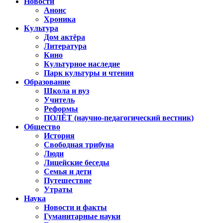
Новости
Анонс
Хроника
Культура
Дом актёра
Литература
Кино
Культурное наследие
Парк культуры и чтения
Образование
Школа и вуз
Учитель
Реформы
ПОЛЁТ (научно-педагогический вестник)
Общество
История
Свободная трибуна
Люди
Лицейские беседы
Семья и дети
Путешествие
Утраты
Наука
Новости и факты
Гуманитарные науки