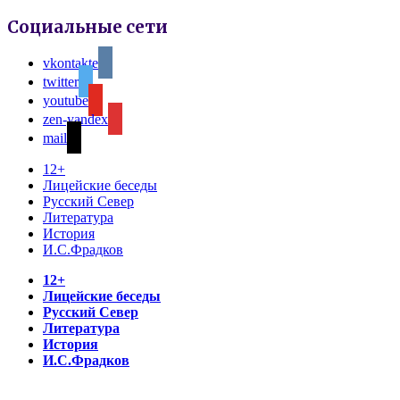
Социальные сети
vkontakte
twitter
youtube
zen-yandex
mail
12+
Лицейские беседы
Русский Север
Литература
История
И.С.Фрадков
12+
Лицейские беседы
Русский Север
Литература
История
И.С.Фрадков