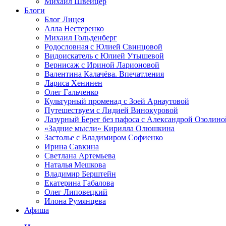
Михаил Швейцер
Блоги
Блог Лицея
Алла Нестеренко
Михаил Гольденберг
Родословная с Юлией Свинцовой
Видоискатель с Юлией Утышевой
Вернисаж с Ириной Ларионовой
Валентина Калачёва. Впечатления
Лариса Хенинен
Олег Гальченко
Культурный променад с Зоей Арнаутовой
Путешествуем с Лидией Винокуровой
Лазурный Берег без пафоса с Александрой Озолино
«Задние мысли» Кирилла Олюшкина
Застолье с Владимиром Софиенко
Ирина Савкина
Светлана Артемьева
Наталья Мешкова
Владимир Берштейн
Екатерина Габалова
Олег Липовецкий
Илона Румянцева
Афиша