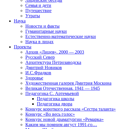
Лицейские беседы
Семья и дети
Путешествие
Утраты
Наука
Новости и факты
Гуманитарные науки
Естественно-математические науки
Наука в лицах
Проекты
Архив «Лицея». 2000 — 2003
Русский Север
Архитектура Петрозаводска
Дмитрий Новиков
И.С.Фрадков
Здоровье
Художественная галерея Дмитрия Москина
Великая Отечественная. 1941 — 1945
Педагогика С. Артемьевой
Педагогика школы
Педагогика двора
Конкурс короткого рассказа «Сестра таланта»
Конкурс «Во весь голос»
Конкурс новой драматургии «Ремарка»
Каким мы помним август 1991-го…