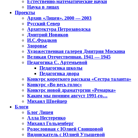
Естественно-математические науки
Наука в лицах
Проекты
Архив «Лицея». 2000 — 2003
Русский Север
Архитектура Петрозаводска
Дмитрий Новиков
И.С.Фрадков
Здоровье
Художественная галерея Дмитрия Москина
Великая Отечественная. 1941 — 1945
Педагогика С. Артемьевой
Педагогика школы
Педагогика двора
Конкурс короткого рассказа «Сестра таланта»
Конкурс «Во весь голос»
Конкурс новой драматургии «Ремарка»
Каким мы помним август 1991-го…
Михаил Швейцер
Блоги
Блог Лицея
Алла Нестеренко
Михаил Гольденберг
Родословная с Юлией Свинцовой
Видоискатель с Юлией Утышевой