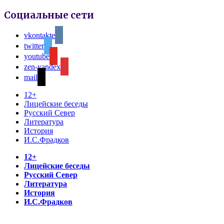
Социальные сети
vkontakte
twitter
youtube
zen-yandex
mail
12+
Лицейские беседы
Русский Север
Литература
История
И.С.Фрадков
12+
Лицейские беседы
Русский Север
Литература
История
И.С.Фрадков