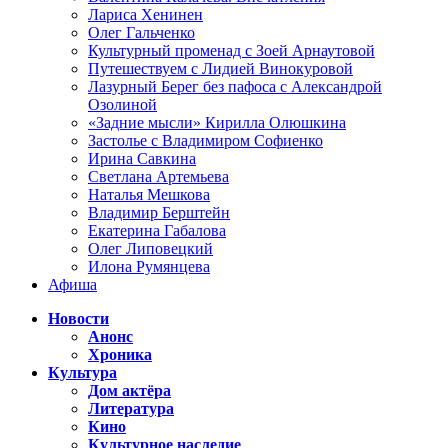
Лариса Хенинен
Олег Гальченко
Культурный променад с Зоей Арнаутовой
Путешествуем с Лидией Винокуровой
Лазурный Берег без пафоса с Александрой
Озолиной
«Задние мысли» Кирилла Олюшкина
Застолье с Владимиром Софиенко
Ирина Савкина
Светлана Артемьева
Наталья Мешкова
Владимир Берштейн
Екатерина Габалова
Олег Липовецкий
Илона Румянцева
Афиша
Новости
Анонс
Хроника
Культура
Дом актёра
Литература
Кино
Культурное наследие