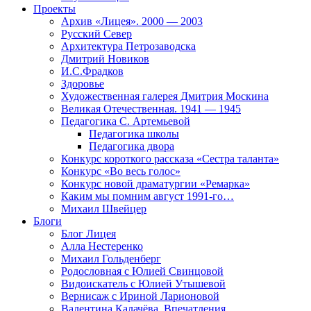
Проекты
Архив «Лицея». 2000 — 2003
Русский Север
Архитектура Петрозаводска
Дмитрий Новиков
И.С.Фрадков
Здоровье
Художественная галерея Дмитрия Москина
Великая Отечественная. 1941 — 1945
Педагогика С. Артемьевой
Педагогика школы
Педагогика двора
Конкурс короткого рассказа «Сестра таланта»
Конкурс «Во весь голос»
Конкурс новой драматургии «Ремарка»
Каким мы помним август 1991-го…
Михаил Швейцер
Блоги
Блог Лицея
Алла Нестеренко
Михаил Гольденберг
Родословная с Юлией Свинцовой
Видоискатель с Юлией Утышевой
Вернисаж с Ириной Ларионовой
Валентина Калачёва. Впечатления