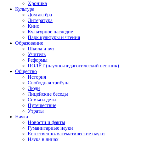
Хроника
Культура
Дом актёра
Литература
Кино
Культурное наследие
Парк культуры и чтения
Образование
Школа и вуз
Учитель
Реформы
ПОЛЁТ (научно-педагогический вестник)
Общество
История
Свободная трибуна
Люди
Лицейские беседы
Семья и дети
Путешествие
Утраты
Наука
Новости и факты
Гуманитарные науки
Естественно-математические науки
Наука в лицах