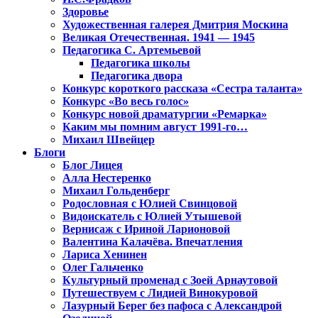
Здоровье
Художественная галерея Дмитрия Москина
Великая Отечественная. 1941 — 1945
Педагогика С. Артемьевой
Педагогика школы
Педагогика двора
Конкурс короткого рассказа «Сестра таланта»
Конкурс «Во весь голос»
Конкурс новой драматургии «Ремарка»
Каким мы помним август 1991-го…
Михаил Швейцер
Блоги
Блог Лицея
Алла Нестеренко
Михаил Гольденберг
Родословная с Юлией Свинцовой
Видоискатель с Юлией Утышевой
Вернисаж с Ириной Ларионовой
Валентина Калачёва. Впечатления
Лариса Хенинен
Олег Гальченко
Культурный променад с Зоей Арнаутовой
Путешествуем с Лидией Винокуровой
Лазурный Берег без пафоса с Александрой