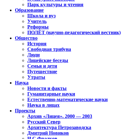
Парк культуры и чтения
Образование
Школа и вуз
Учитель
Реформы
ПОЛЁТ (научно-педагогический вестник)
Общество
История
Свободная трибуна
Люди
Лицейские беседы
Семья и дети
Путешествие
Утраты
Наука
Новости и факты
Гуманитарные науки
Естественно-математические науки
Наука в лицах
Проекты
Архив «Лицея». 2000 — 2003
Русский Север
Архитектура Петрозаводска
Дмитрий Новиков
И.С.Фрадков