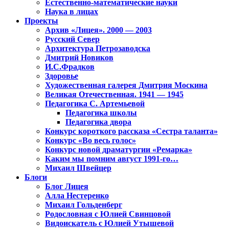
Естественно-математические науки
Наука в лицах
Проекты
Архив «Лицея». 2000 — 2003
Русский Север
Архитектура Петрозаводска
Дмитрий Новиков
И.С.Фрадков
Здоровье
Художественная галерея Дмитрия Москина
Великая Отечественная. 1941 — 1945
Педагогика С. Артемьевой
Педагогика школы
Педагогика двора
Конкурс короткого рассказа «Сестра таланта»
Конкурс «Во весь голос»
Конкурс новой драматургии «Ремарка»
Каким мы помним август 1991-го…
Михаил Швейцер
Блоги
Блог Лицея
Алла Нестеренко
Михаил Гольденберг
Родословная с Юлией Свинцовой
Видоискатель с Юлией Утышевой