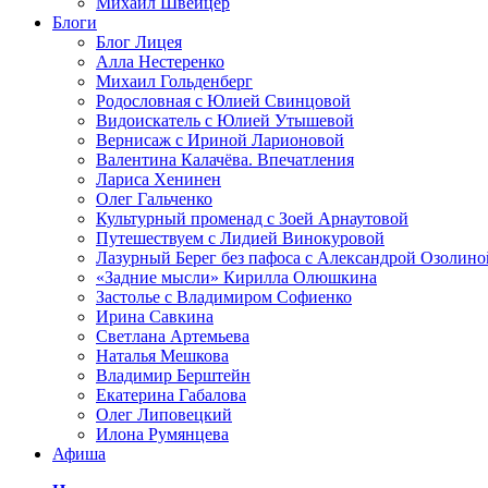
Михаил Швейцер
Блоги
Блог Лицея
Алла Нестеренко
Михаил Гольденберг
Родословная с Юлией Свинцовой
Видоискатель с Юлией Утышевой
Вернисаж с Ириной Ларионовой
Валентина Калачёва. Впечатления
Лариса Хенинен
Олег Гальченко
Культурный променад с Зоей Арнаутовой
Путешествуем с Лидией Винокуровой
Лазурный Берег без пафоса с Александрой Озолино
«Задние мысли» Кирилла Олюшкина
Застолье с Владимиром Софиенко
Ирина Савкина
Светлана Артемьева
Наталья Мешкова
Владимир Берштейн
Екатерина Габалова
Олег Липовецкий
Илона Румянцева
Афиша