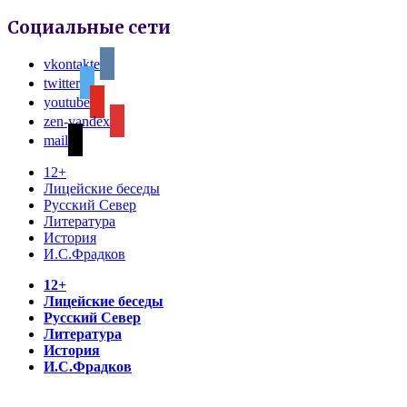
Социальные сети
vkontakte
twitter
youtube
zen-yandex
mail
12+
Лицейские беседы
Русский Север
Литература
История
И.С.Фрадков
12+
Лицейские беседы
Русский Север
Литература
История
И.С.Фрадков