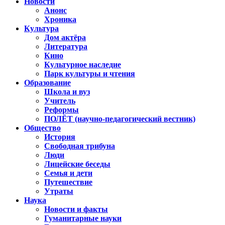
Новости
Анонс
Хроника
Культура
Дом актёра
Литература
Кино
Культурное наследие
Парк культуры и чтения
Образование
Школа и вуз
Учитель
Реформы
ПОЛЁТ (научно-педагогический вестник)
Общество
История
Свободная трибуна
Люди
Лицейские беседы
Семья и дети
Путешествие
Утраты
Наука
Новости и факты
Гуманитарные науки