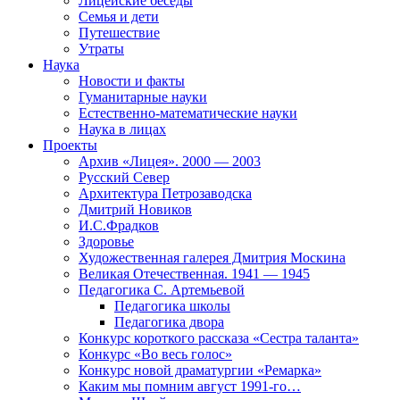
Лицейские беседы
Семья и дети
Путешествие
Утраты
Наука
Новости и факты
Гуманитарные науки
Естественно-математические науки
Наука в лицах
Проекты
Архив «Лицея». 2000 — 2003
Русский Север
Архитектура Петрозаводска
Дмитрий Новиков
И.С.Фрадков
Здоровье
Художественная галерея Дмитрия Москина
Великая Отечественная. 1941 — 1945
Педагогика С. Артемьевой
Педагогика школы
Педагогика двора
Конкурс короткого рассказа «Сестра таланта»
Конкурс «Во весь голос»
Конкурс новой драматургии «Ремарка»
Каким мы помним август 1991-го…