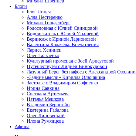
Михаил Швейцер
Блоги
Блог Лицея
Алла Нестеренко
Михаил Гольденберг
Родословная с Юлией Свинцовой
Видоискатель с Юлией Утышевой
Вернисаж с Ириной Ларионовой
Валентина Калачёва. Впечатления
Лариса Хенинен
Олег Гальченко
Культурный променад с Зоей Арнаутовой
Путешествуем с Лидией Винокуровой
Лазурный Берег без пафоса с Александрой Озолино
«Задние мысли» Кирилла Олюшкина
Застолье с Владимиром Софиенко
Ирина Савкина
Светлана Артемьева
Наталья Мешкова
Владимир Берштейн
Екатерина Габалова
Олег Липовецкий
Илона Румянцева
Афиша