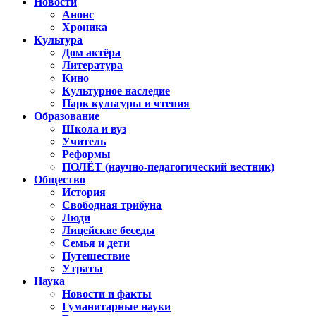
Новости
Анонс
Хроника
Культура
Дом актёра
Литература
Кино
Культурное наследие
Парк культуры и чтения
Образование
Школа и вуз
Учитель
Реформы
ПОЛЁТ (научно-педагогический вестник)
Общество
История
Свободная трибуна
Люди
Лицейские беседы
Семья и дети
Путешествие
Утраты
Наука
Новости и факты
Гуманитарные науки