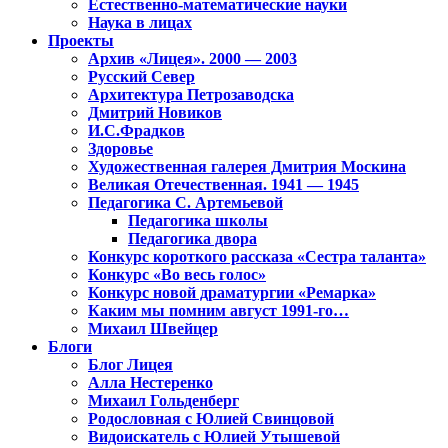
Естественно-математические науки
Наука в лицах
Проекты
Архив «Лицея». 2000 — 2003
Русский Север
Архитектура Петрозаводска
Дмитрий Новиков
И.С.Фрадков
Здоровье
Художественная галерея Дмитрия Москина
Великая Отечественная. 1941 — 1945
Педагогика С. Артемьевой
Педагогика школы
Педагогика двора
Конкурс короткого рассказа «Сестра таланта»
Конкурс «Во весь голос»
Конкурс новой драматургии «Ремарка»
Каким мы помним август 1991-го…
Михаил Швейцер
Блоги
Блог Лицея
Алла Нестеренко
Михаил Гольденберг
Родословная с Юлией Свинцовой
Видоискатель с Юлией Утышевой