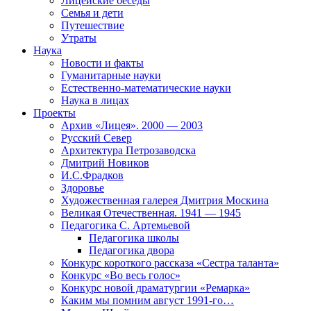
Лицейские беседы
Семья и дети
Путешествие
Утраты
Наука
Новости и факты
Гуманитарные науки
Естественно-математические науки
Наука в лицах
Проекты
Архив «Лицея». 2000 — 2003
Русский Север
Архитектура Петрозаводска
Дмитрий Новиков
И.С.Фрадков
Здоровье
Художественная галерея Дмитрия Москина
Великая Отечественная. 1941 — 1945
Педагогика С. Артемьевой
Педагогика школы
Педагогика двора
Конкурс короткого рассказа «Сестра таланта»
Конкурс «Во весь голос»
Конкурс новой драматургии «Ремарка»
Каким мы помним август 1991-го…