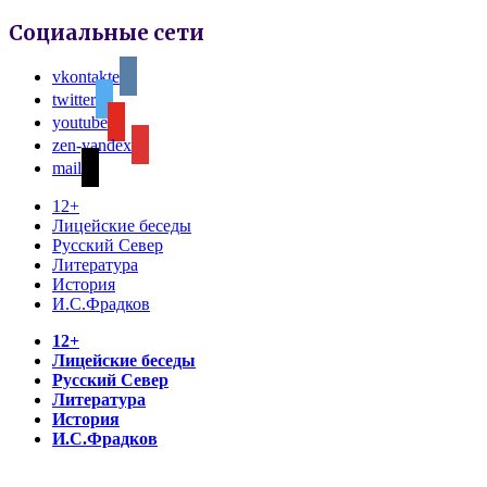
Социальные сети
vkontakte
twitter
youtube
zen-yandex
mail
12+
Лицейские беседы
Русский Север
Литература
История
И.С.Фрадков
12+
Лицейские беседы
Русский Север
Литература
История
И.С.Фрадков