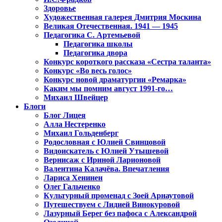
Здоровье
Художественная галерея Дмитрия Москина
Великая Отечественная. 1941 — 1945
Педагогика С. Артемьевой
Педагогика школы
Педагогика двора
Конкурс короткого рассказа «Сестра таланта»
Конкурс «Во весь голос»
Конкурс новой драматургии «Ремарка»
Каким мы помним август 1991-го…
Михаил Швейцер
Блоги
Блог Лицея
Алла Нестеренко
Михаил Гольденберг
Родословная с Юлией Свинцовой
Видоискатель с Юлией Утышевой
Вернисаж с Ириной Ларионовой
Валентина Калачёва. Впечатления
Лариса Хенинен
Олег Гальченко
Культурный променад с Зоей Арнаутовой
Путешествуем с Лидией Винокуровой
Лазурный Берег без пафоса с Александрой