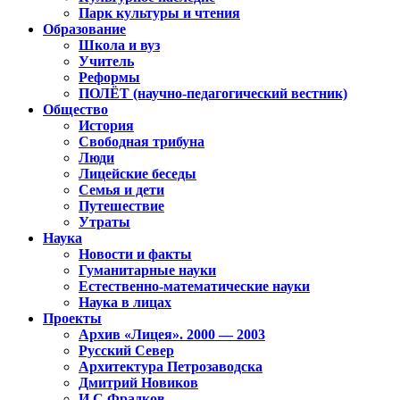
Парк культуры и чтения
Образование
Школа и вуз
Учитель
Реформы
ПОЛЁТ (научно-педагогический вестник)
Общество
История
Свободная трибуна
Люди
Лицейские беседы
Семья и дети
Путешествие
Утраты
Наука
Новости и факты
Гуманитарные науки
Естественно-математические науки
Наука в лицах
Проекты
Архив «Лицея». 2000 — 2003
Русский Север
Архитектура Петрозаводска
Дмитрий Новиков
И.С.Фрадков