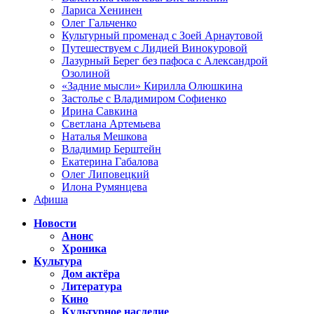
Лариса Хенинен
Олег Гальченко
Культурный променад с Зоей Арнаутовой
Путешествуем с Лидией Винокуровой
Лазурный Берег без пафоса с Александрой
Озолиной
«Задние мысли» Кирилла Олюшкина
Застолье с Владимиром Софиенко
Ирина Савкина
Светлана Артемьева
Наталья Мешкова
Владимир Берштейн
Екатерина Габалова
Олег Липовецкий
Илона Румянцева
Афиша
Новости
Анонс
Хроника
Культура
Дом актёра
Литература
Кино
Культурное наследие