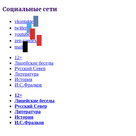
Социальные сети
vkontakte
twitter
youtube
zen-yandex
mail
12+
Лицейские беседы
Русский Север
Литература
История
И.С.Фрадков
12+
Лицейские беседы
Русский Север
Литература
История
И.С.Фрадков