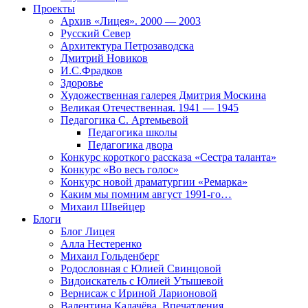
Проекты
Архив «Лицея». 2000 — 2003
Русский Север
Архитектура Петрозаводска
Дмитрий Новиков
И.С.Фрадков
Здоровье
Художественная галерея Дмитрия Москина
Великая Отечественная. 1941 — 1945
Педагогика С. Артемьевой
Педагогика школы
Педагогика двора
Конкурс короткого рассказа «Сестра таланта»
Конкурс «Во весь голос»
Конкурс новой драматургии «Ремарка»
Каким мы помним август 1991-го…
Михаил Швейцер
Блоги
Блог Лицея
Алла Нестеренко
Михаил Гольденберг
Родословная с Юлией Свинцовой
Видоискатель с Юлией Утышевой
Вернисаж с Ириной Ларионовой
Валентина Калачёва. Впечатления