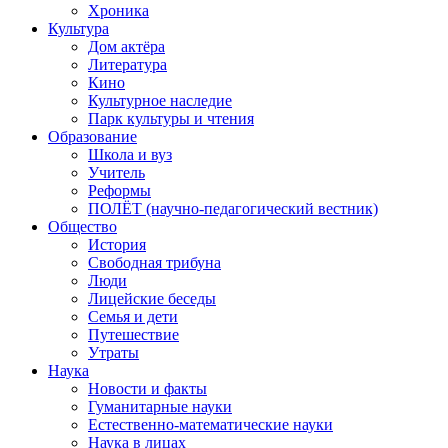
Хроника
Культура
Дом актёра
Литература
Кино
Культурное наследие
Парк культуры и чтения
Образование
Школа и вуз
Учитель
Реформы
ПОЛЁТ (научно-педагогический вестник)
Общество
История
Свободная трибуна
Люди
Лицейские беседы
Семья и дети
Путешествие
Утраты
Наука
Новости и факты
Гуманитарные науки
Естественно-математические науки
Наука в лицах