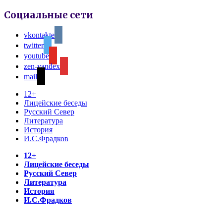
Социальные сети
vkontakte
twitter
youtube
zen-yandex
mail
12+
Лицейские беседы
Русский Север
Литература
История
И.С.Фрадков
12+
Лицейские беседы
Русский Север
Литература
История
И.С.Фрадков