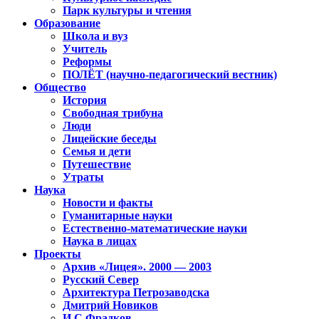
Парк культуры и чтения
Образование
Школа и вуз
Учитель
Реформы
ПОЛЁТ (научно-педагогический вестник)
Общество
История
Свободная трибуна
Люди
Лицейские беседы
Семья и дети
Путешествие
Утраты
Наука
Новости и факты
Гуманитарные науки
Естественно-математические науки
Наука в лицах
Проекты
Архив «Лицея». 2000 — 2003
Русский Север
Архитектура Петрозаводска
Дмитрий Новиков
И.С.Фрадков