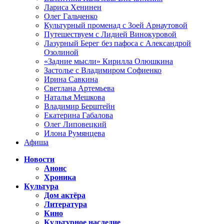
Лариса Хенинен
Олег Гальченко
Культурный променад с Зоей Арнаутовой
Путешествуем с Лидией Винокуровой
Лазурный Берег без пафоса с Александрой
Озолиной
«Задние мысли» Кирилла Олюшкина
Застолье с Владимиром Софиенко
Ирина Савкина
Светлана Артемьева
Наталья Мешкова
Владимир Берштейн
Екатерина Габалова
Олег Липовецкий
Илона Румянцева
Афиша
Новости
Анонс
Хроника
Культура
Дом актёра
Литература
Кино
Культурное наследие