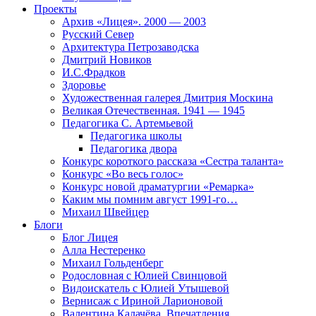
Проекты
Архив «Лицея». 2000 — 2003
Русский Север
Архитектура Петрозаводска
Дмитрий Новиков
И.С.Фрадков
Здоровье
Художественная галерея Дмитрия Москина
Великая Отечественная. 1941 — 1945
Педагогика С. Артемьевой
Педагогика школы
Педагогика двора
Конкурс короткого рассказа «Сестра таланта»
Конкурс «Во весь голос»
Конкурс новой драматургии «Ремарка»
Каким мы помним август 1991-го…
Михаил Швейцер
Блоги
Блог Лицея
Алла Нестеренко
Михаил Гольденберг
Родословная с Юлией Свинцовой
Видоискатель с Юлией Утышевой
Вернисаж с Ириной Ларионовой
Валентина Калачёва. Впечатления