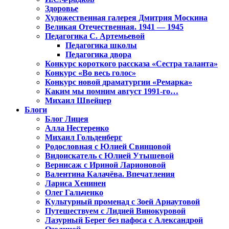
Здоровье
Художественная галерея Дмитрия Москина
Великая Отечественная. 1941 — 1945
Педагогика С. Артемьевой
Педагогика школы
Педагогика двора
Конкурс короткого рассказа «Сестра таланта»
Конкурс «Во весь голос»
Конкурс новой драматургии «Ремарка»
Каким мы помним август 1991-го…
Михаил Швейцер
Блоги
Блог Лицея
Алла Нестеренко
Михаил Гольденберг
Родословная с Юлией Свинцовой
Видоискатель с Юлией Утышевой
Вернисаж с Ириной Ларионовой
Валентина Калачёва. Впечатления
Лариса Хенинен
Олег Гальченко
Культурный променад с Зоей Арнаутовой
Путешествуем с Лидией Винокуровой
Лазурный Берег без пафоса с Александрой