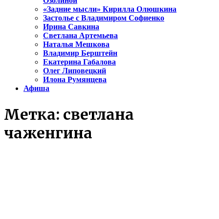
Озолиной
«Задние мысли» Кирилла Олюшкина
Застолье с Владимиром Софиенко
Ирина Савкина
Светлана Артемьева
Наталья Мешкова
Владимир Берштейн
Екатерина Габалова
Олег Липовецкий
Илона Румянцева
Афиша
Метка:
светлана
чаженгина