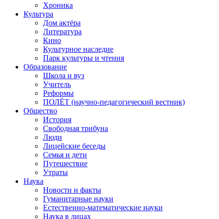
Хроника
Культура
Дом актёра
Литература
Кино
Культурное наследие
Парк культуры и чтения
Образование
Школа и вуз
Учитель
Реформы
ПОЛЁТ (научно-педагогический вестник)
Общество
История
Свободная трибуна
Люди
Лицейские беседы
Семья и дети
Путешествие
Утраты
Наука
Новости и факты
Гуманитарные науки
Естественно-математические науки
Наука в лицах