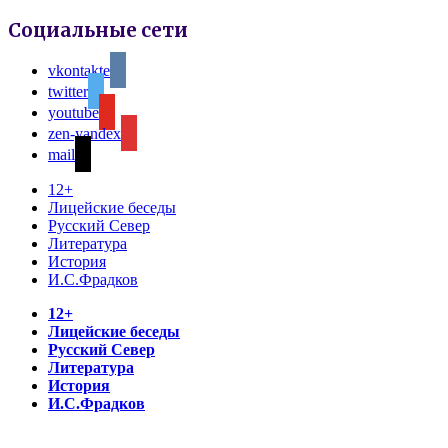
Социальные сети
vkontakte
twitter
youtube
zen-yandex
mail
12+
Лицейские беседы
Русский Север
Литература
История
И.С.Фрадков
12+
Лицейские беседы
Русский Север
Литература
История
И.С.Фрадков