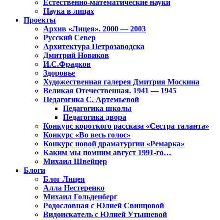
Естественно-математические науки
Наука в лицах
Проекты
Архив «Лицея». 2000 — 2003
Русский Север
Архитектура Петрозаводска
Дмитрий Новиков
И.С.Фрадков
Здоровье
Художественная галерея Дмитрия Москина
Великая Отечественная. 1941 — 1945
Педагогика С. Артемьевой
Педагогика школы
Педагогика двора
Конкурс короткого рассказа «Сестра таланта»
Конкурс «Во весь голос»
Конкурс новой драматургии «Ремарка»
Каким мы помним август 1991-го…
Михаил Швейцер
Блоги
Блог Лицея
Алла Нестеренко
Михаил Гольденберг
Родословная с Юлией Свинцовой
Видоискатель с Юлией Утышевой