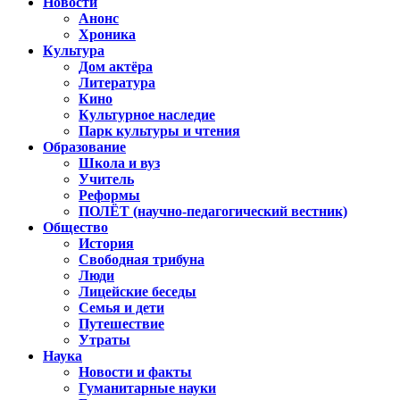
Новости
Анонс
Хроника
Культура
Дом актёра
Литература
Кино
Культурное наследие
Парк культуры и чтения
Образование
Школа и вуз
Учитель
Реформы
ПОЛЁТ (научно-педагогический вестник)
Общество
История
Свободная трибуна
Люди
Лицейские беседы
Семья и дети
Путешествие
Утраты
Наука
Новости и факты
Гуманитарные науки