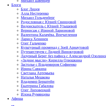
Михаил Швейцер
Блоги
Блог Лицея
Алла Нестеренко
Михаил Гольденберг
Родословная с Юлией Свинцовой
Видоискатель с Юлией Утышевой
Вернисаж с Ириной Ларионовой
Валентина Калачёва. Впечатления
Лариса Хенинен
Олег Гальченко
Культурный променад с Зоей Арнаутовой
Путешествуем с Лидией Винокуровой
Лазурный Берег без пафоса с Александрой Озолино
«Задние мысли» Кирилла Олюшкина
Застолье с Владимиром Софиенко
Ирина Савкина
Светлана Артемьева
Наталья Мешкова
Владимир Берштейн
Екатерина Габалова
Олег Липовецкий
Илона Румянцева
Афиша