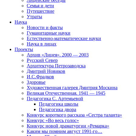
Лицейские беседы
Семья и дети
Путешествие
Утраты
Наука
Новости и факты
Гуманитарные науки
Естественно-математические науки
Наука в лицах
Проекты
Архив «Лицея». 2000 — 2003
Русский Север
Архитектура Петрозаводска
Дмитрий Новиков
И.С.Фрадков
Здоровье
Художественная галерея Дмитрия Москина
Великая Отечественная. 1941 — 1945
Педагогика С. Артемьевой
Педагогика школы
Педагогика двора
Конкурс короткого рассказа «Сестра таланта»
Конкурс «Во весь голос»
Конкурс новой драматургии «Ремарка»
Каким мы помним август 1991-го…