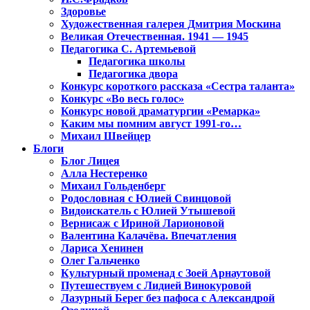
Здоровье
Художественная галерея Дмитрия Москина
Великая Отечественная. 1941 — 1945
Педагогика С. Артемьевой
Педагогика школы
Педагогика двора
Конкурс короткого рассказа «Сестра таланта»
Конкурс «Во весь голос»
Конкурс новой драматургии «Ремарка»
Каким мы помним август 1991-го…
Михаил Швейцер
Блоги
Блог Лицея
Алла Нестеренко
Михаил Гольденберг
Родословная с Юлией Свинцовой
Видоискатель с Юлией Утышевой
Вернисаж с Ириной Ларионовой
Валентина Калачёва. Впечатления
Лариса Хенинен
Олег Гальченко
Культурный променад с Зоей Арнаутовой
Путешествуем с Лидией Винокуровой
Лазурный Берег без пафоса с Александрой