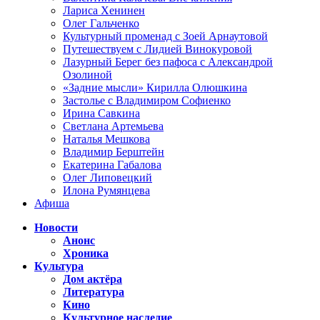
Лариса Хенинен
Олег Гальченко
Культурный променад с Зоей Арнаутовой
Путешествуем с Лидией Винокуровой
Лазурный Берег без пафоса с Александрой
Озолиной
«Задние мысли» Кирилла Олюшкина
Застолье с Владимиром Софиенко
Ирина Савкина
Светлана Артемьева
Наталья Мешкова
Владимир Берштейн
Екатерина Габалова
Олег Липовецкий
Илона Румянцева
Афиша
Новости
Анонс
Хроника
Культура
Дом актёра
Литература
Кино
Культурное наследие