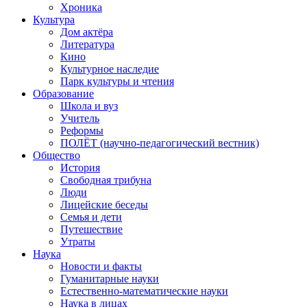
Хроника
Культура
Дом актёра
Литература
Кино
Культурное наследие
Парк культуры и чтения
Образование
Школа и вуз
Учитель
Реформы
ПОЛЁТ (научно-педагогический вестник)
Общество
История
Свободная трибуна
Люди
Лицейские беседы
Семья и дети
Путешествие
Утраты
Наука
Новости и факты
Гуманитарные науки
Естественно-математические науки
Наука в лицах