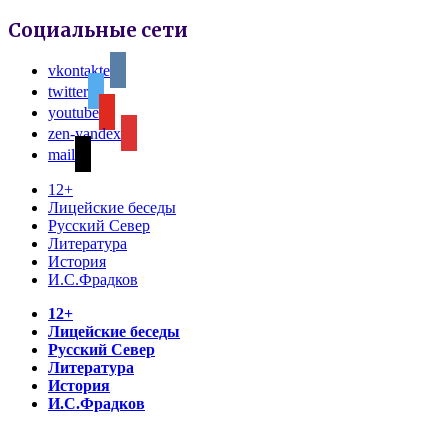
Социальные сети
vkontakte
twitter
youtube
zen-yandex
mail
12+
Лицейские беседы
Русский Север
Литература
История
И.С.Фрадков
12+
Лицейские беседы
Русский Север
Литература
История
И.С.Фрадков