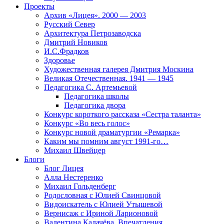
Проекты
Архив «Лицея». 2000 — 2003
Русский Север
Архитектура Петрозаводска
Дмитрий Новиков
И.С.Фрадков
Здоровье
Художественная галерея Дмитрия Москина
Великая Отечественная. 1941 — 1945
Педагогика С. Артемьевой
Педагогика школы
Педагогика двора
Конкурс короткого рассказа «Сестра таланта»
Конкурс «Во весь голос»
Конкурс новой драматургии «Ремарка»
Каким мы помним август 1991-го…
Михаил Швейцер
Блоги
Блог Лицея
Алла Нестеренко
Михаил Гольденберг
Родословная с Юлией Свинцовой
Видоискатель с Юлией Утышевой
Вернисаж с Ириной Ларионовой
Валентина Калачёва. Впечатления