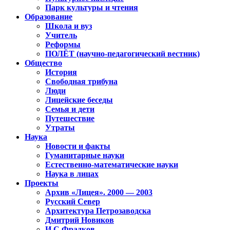
Парк культуры и чтения
Образование
Школа и вуз
Учитель
Реформы
ПОЛЁТ (научно-педагогический вестник)
Общество
История
Свободная трибуна
Люди
Лицейские беседы
Семья и дети
Путешествие
Утраты
Наука
Новости и факты
Гуманитарные науки
Естественно-математические науки
Наука в лицах
Проекты
Архив «Лицея». 2000 — 2003
Русский Север
Архитектура Петрозаводска
Дмитрий Новиков
И.С.Фрадков