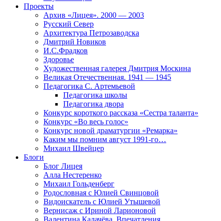
Проекты
Архив «Лицея». 2000 — 2003
Русский Север
Архитектура Петрозаводска
Дмитрий Новиков
И.С.Фрадков
Здоровье
Художественная галерея Дмитрия Москина
Великая Отечественная. 1941 — 1945
Педагогика С. Артемьевой
Педагогика школы
Педагогика двора
Конкурс короткого рассказа «Сестра таланта»
Конкурс «Во весь голос»
Конкурс новой драматургии «Ремарка»
Каким мы помним август 1991-го…
Михаил Швейцер
Блоги
Блог Лицея
Алла Нестеренко
Михаил Гольденберг
Родословная с Юлией Свинцовой
Видоискатель с Юлией Утышевой
Вернисаж с Ириной Ларионовой
Валентина Калачёва. Впечатления