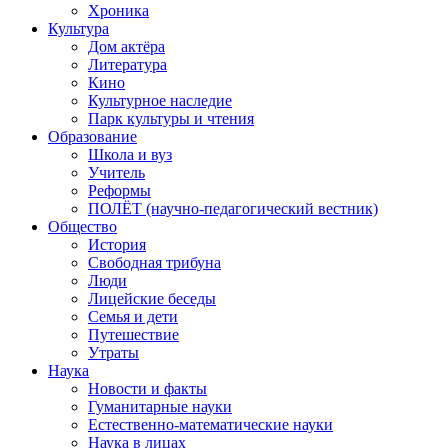
Хроника
Культура
Дом актёра
Литература
Кино
Культурное наследие
Парк культуры и чтения
Образование
Школа и вуз
Учитель
Реформы
ПОЛЁТ (научно-педагогический вестник)
Общество
История
Свободная трибуна
Люди
Лицейские беседы
Семья и дети
Путешествие
Утраты
Наука
Новости и факты
Гуманитарные науки
Естественно-математические науки
Наука в лицах