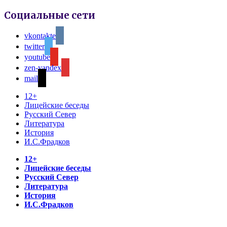
Социальные сети
vkontakte
twitter
youtube
zen-yandex
mail
12+
Лицейские беседы
Русский Север
Литература
История
И.С.Фрадков
12+
Лицейские беседы
Русский Север
Литература
История
И.С.Фрадков