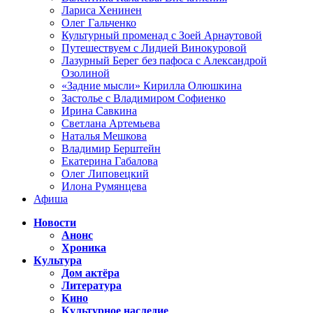
Лариса Хенинен
Олег Гальченко
Культурный променад с Зоей Арнаутовой
Путешествуем с Лидией Винокуровой
Лазурный Берег без пафоса с Александрой
Озолиной
«Задние мысли» Кирилла Олюшкина
Застолье с Владимиром Софиенко
Ирина Савкина
Светлана Артемьева
Наталья Мешкова
Владимир Берштейн
Екатерина Габалова
Олег Липовецкий
Илона Румянцева
Афиша
Новости
Анонс
Хроника
Культура
Дом актёра
Литература
Кино
Культурное наследие