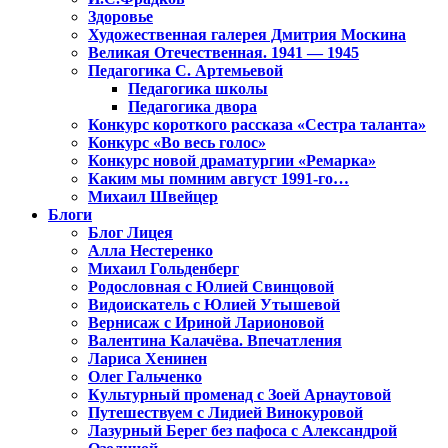
Здоровье
Художественная галерея Дмитрия Москина
Великая Отечественная. 1941 — 1945
Педагогика С. Артемьевой
Педагогика школы
Педагогика двора
Конкурс короткого рассказа «Сестра таланта»
Конкурс «Во весь голос»
Конкурс новой драматургии «Ремарка»
Каким мы помним август 1991-го…
Михаил Швейцер
Блоги
Блог Лицея
Алла Нестеренко
Михаил Гольденберг
Родословная с Юлией Свинцовой
Видоискатель с Юлией Утышевой
Вернисаж с Ириной Ларионовой
Валентина Калачёва. Впечатления
Лариса Хенинен
Олег Гальченко
Культурный променад с Зоей Арнаутовой
Путешествуем с Лидией Винокуровой
Лазурный Берег без пафоса с Александрой