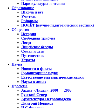
Парк культуры и чтения
Образование
Школа и вуз
Учитель
Реформы
ПОЛЁТ (научно-педагогический вестник)
Общество
История
Свободная трибуна
Люди
Лицейские беседы
Семья и дети
Путешествие
Утраты
Наука
Новости и факты
Гуманитарные науки
Естественно-математические науки
Наука в лицах
Проекты
Архив «Лицея». 2000 — 2003
Русский Север
Архитектура Петрозаводска
Дмитрий Новиков
И.С.Фрадков