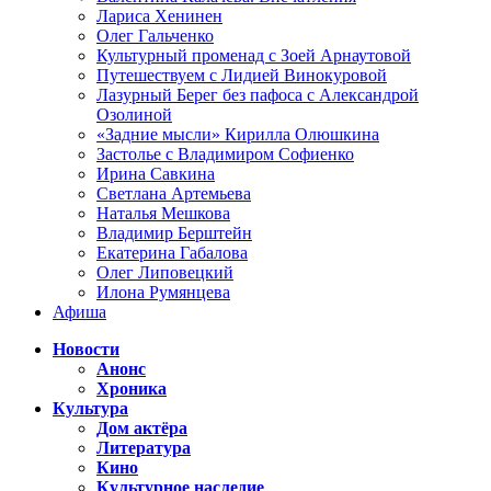
Лариса Хенинен
Олег Гальченко
Культурный променад с Зоей Арнаутовой
Путешествуем с Лидией Винокуровой
Лазурный Берег без пафоса с Александрой
Озолиной
«Задние мысли» Кирилла Олюшкина
Застолье с Владимиром Софиенко
Ирина Савкина
Светлана Артемьева
Наталья Мешкова
Владимир Берштейн
Екатерина Габалова
Олег Липовецкий
Илона Румянцева
Афиша
Новости
Анонс
Хроника
Культура
Дом актёра
Литература
Кино
Культурное наследие