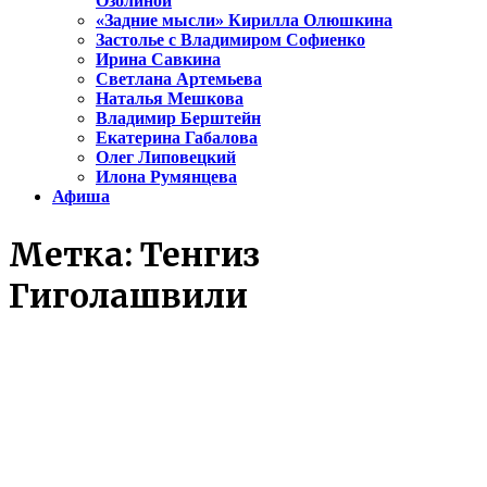
Озолиной
«Задние мысли» Кирилла Олюшкина
Застолье с Владимиром Софиенко
Ирина Савкина
Светлана Артемьева
Наталья Мешкова
Владимир Берштейн
Екатерина Габалова
Олег Липовецкий
Илона Румянцева
Афиша
Метка:
Тенгиз
Гиголашвили