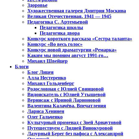
Здоровье
Художественная галерея Дмитрия Москина
Великая Отечественная. 1941 — 1945
Педагогика С. Артемьевой
Педагогика школы
Педагогика двора
Конкурс короткого рассказа «Сестра таланта»
Конкурс «Во весь голос»
Конкурс новой драматургии «Ремарка»
Каким мы помним август 1991-го…
Михаил Швейцер
Блоги
Блог Лицея
Алла Нестеренко
Михаил Гольденберг
Родословная с Юлией Свинцовой
Видоискатель с Юлией Утышевой
Вернисаж с Ириной Ларионовой
Валентина Калачёва. Впечатления
Лариса Хенинен
Олег Гальченко
Культурный променад с Зоей Арнаутовой
Путешествуем с Лидией Винокуровой
Лазурный Берег без пафоса с Александрой