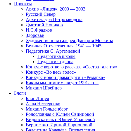
Проекты
Архив «Лицея». 2000 — 2003
Русский Север
Архитектура Петрозаводска
Дмитрий Новиков
И.С.Фрадков
Здоровье
Художественная галерея Дмитрия Москина
Великая Отечественная. 1941 — 1945
Педагогика С. Артемьевой
Педагогика школы
Педагогика двора
Конкурс короткого рассказа «Сестра таланта»
Конкурс «Во весь голос»
Конкурс новой драматургии «Ремарка»
Каким мы помним август 1991-го…
Михаил Швейцер
Блоги
Блог Лицея
Алла Нестеренко
Михаил Гольденберг
Родословная с Юлией Свинцовой
Видоискатель с Юлией Утышевой
Вернисаж с Ириной Ларионовой
Валентина Калачёва. Впечатления