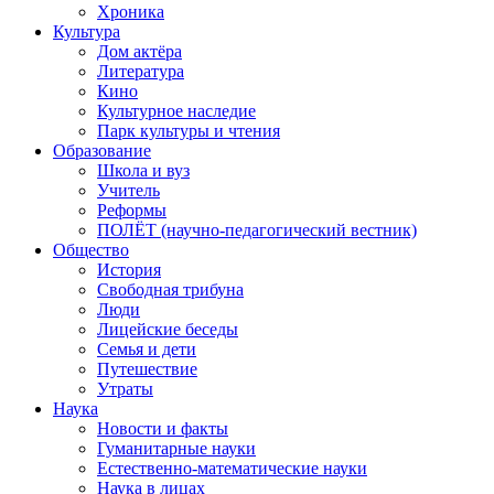
Хроника
Культура
Дом актёра
Литература
Кино
Культурное наследие
Парк культуры и чтения
Образование
Школа и вуз
Учитель
Реформы
ПОЛЁТ (научно-педагогический вестник)
Общество
История
Свободная трибуна
Люди
Лицейские беседы
Семья и дети
Путешествие
Утраты
Наука
Новости и факты
Гуманитарные науки
Естественно-математические науки
Наука в лицах