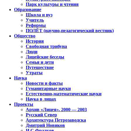
Парк культуры и чтения
Образование
Школа и вуз
Учитель
Реформы
ПОЛЁТ (научно-педагогический вестник)
Общество
История
Свободная трибуна
Люди
Лицейские беседы
Семья и дети
Путешествие
Утраты
Наука
Новости и факты
Гуманитарные науки
Естественно-математические науки
Наука в лицах
Проекты
Архив «Лицея». 2000 — 2003
Русский Север
Архитектура Петрозаводска
Дмитрий Новиков
И.С.Фрадков