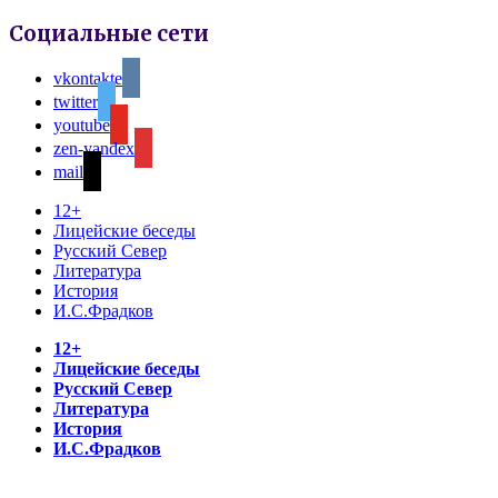
Социальные сети
vkontakte
twitter
youtube
zen-yandex
mail
12+
Лицейские беседы
Русский Север
Литература
История
И.С.Фрадков
12+
Лицейские беседы
Русский Север
Литература
История
И.С.Фрадков