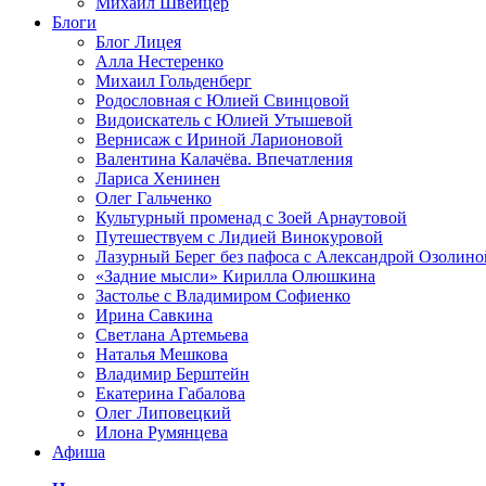
Михаил Швейцер
Блоги
Блог Лицея
Алла Нестеренко
Михаил Гольденберг
Родословная с Юлией Свинцовой
Видоискатель с Юлией Утышевой
Вернисаж с Ириной Ларионовой
Валентина Калачёва. Впечатления
Лариса Хенинен
Олег Гальченко
Культурный променад с Зоей Арнаутовой
Путешествуем с Лидией Винокуровой
Лазурный Берег без пафоса с Александрой Озолино
«Задние мысли» Кирилла Олюшкина
Застолье с Владимиром Софиенко
Ирина Савкина
Светлана Артемьева
Наталья Мешкова
Владимир Берштейн
Екатерина Габалова
Олег Липовецкий
Илона Румянцева
Афиша