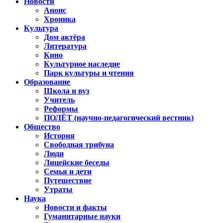
Новости
Анонс
Хроника
Культура
Дом актёра
Литература
Кино
Культурное наследие
Парк культуры и чтения
Образование
Школа и вуз
Учитель
Реформы
ПОЛЁТ (научно-педагогический вестник)
Общество
История
Свободная трибуна
Люди
Лицейские беседы
Семья и дети
Путешествие
Утраты
Наука
Новости и факты
Гуманитарные науки