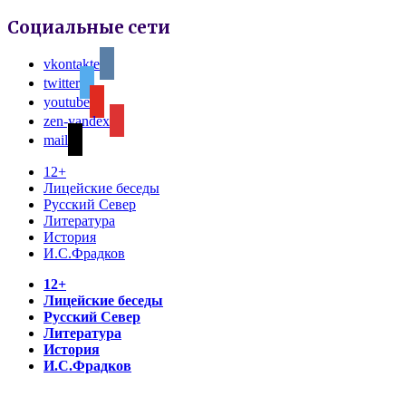
Социальные сети
vkontakte
twitter
youtube
zen-yandex
mail
12+
Лицейские беседы
Русский Север
Литература
История
И.С.Фрадков
12+
Лицейские беседы
Русский Север
Литература
История
И.С.Фрадков