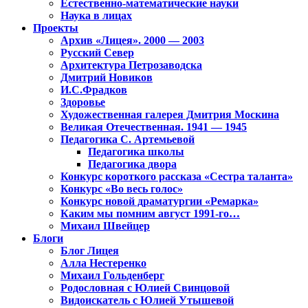
Естественно-математические науки
Наука в лицах
Проекты
Архив «Лицея». 2000 — 2003
Русский Север
Архитектура Петрозаводска
Дмитрий Новиков
И.С.Фрадков
Здоровье
Художественная галерея Дмитрия Москина
Великая Отечественная. 1941 — 1945
Педагогика С. Артемьевой
Педагогика школы
Педагогика двора
Конкурс короткого рассказа «Сестра таланта»
Конкурс «Во весь голос»
Конкурс новой драматургии «Ремарка»
Каким мы помним август 1991-го…
Михаил Швейцер
Блоги
Блог Лицея
Алла Нестеренко
Михаил Гольденберг
Родословная с Юлией Свинцовой
Видоискатель с Юлией Утышевой