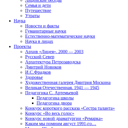
Лицейские беседы
Семья и дети
Путешествие
Утраты
Наука
Новости и факты
Гуманитарные науки
Естественно-математические науки
Наука в лицах
Проекты
Архив «Лицея». 2000 — 2003
Русский Север
Архитектура Петрозаводска
Дмитрий Новиков
И.С.Фрадков
Здоровье
Художественная галерея Дмитрия Москина
Великая Отечественная. 1941 — 1945
Педагогика С. Артемьевой
Педагогика школы
Педагогика двора
Конкурс короткого рассказа «Сестра таланта»
Конкурс «Во весь голос»
Конкурс новой драматургии «Ремарка»
Каким мы помним август 1991-го…