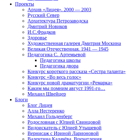
Проекты
Архив «Лицея». 2000 — 2003
Русский Север
Архитектура Петрозаводска
Дмитрий Новиков
И.С.Фрадков
Здоровье
Художественная галерея Дмитрия Москина
Великая Отечественная. 1941 — 1945
Педагогика С. Артемьевой
Педагогика школы
Педагогика двора
Конкурс короткого рассказа «Сестра таланта»
Конкурс «Во весь голос»
Конкурс новой драматургии «Ремарка»
Каким мы помним август 1991-го…
Михаил Швейцер
Блоги
Блог Лицея
Алла Нестеренко
Михаил Гольденберг
Родословная с Юлией Свинцовой
Видоискатель с Юлией Утышевой
Вернисаж с Ириной Ларионовой
Валентина Калачёва. Впечатления