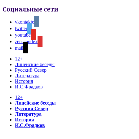
Социальные сети
vkontakte
twitter
youtube
zen-yandex
mail
12+
Лицейские беседы
Русский Север
Литература
История
И.С.Фрадков
12+
Лицейские беседы
Русский Север
Литература
История
И.С.Фрадков