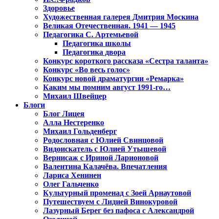
Здоровье
Художественная галерея Дмитрия Москина
Великая Отечественная. 1941 — 1945
Педагогика С. Артемьевой
Педагогика школы
Педагогика двора
Конкурс короткого рассказа «Сестра таланта»
Конкурс «Во весь голос»
Конкурс новой драматургии «Ремарка»
Каким мы помним август 1991-го…
Михаил Швейцер
Блоги
Блог Лицея
Алла Нестеренко
Михаил Гольденберг
Родословная с Юлией Свинцовой
Видоискатель с Юлией Утышевой
Вернисаж с Ириной Ларионовой
Валентина Калачёва. Впечатления
Лариса Хенинен
Олег Гальченко
Культурный променад с Зоей Арнаутовой
Путешествуем с Лидией Винокуровой
Лазурный Берег без пафоса с Александрой