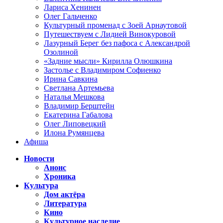
Лариса Хенинен
Олег Гальченко
Культурный променад с Зоей Арнаутовой
Путешествуем с Лидией Винокуровой
Лазурный Берег без пафоса с Александрой
Озолиной
«Задние мысли» Кирилла Олюшкина
Застолье с Владимиром Софиенко
Ирина Савкина
Светлана Артемьева
Наталья Мешкова
Владимир Берштейн
Екатерина Габалова
Олег Липовецкий
Илона Румянцева
Афиша
Новости
Анонс
Хроника
Культура
Дом актёра
Литература
Кино
Культурное наследие