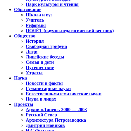
Парк культуры и чтения
Образование
Школа и вуз
Учитель
Реформы
ПОЛЁТ (научно-педагогический вестник)
Общество
История
Свободная трибуна
Люди
Лицейские беседы
Семья и дети
Путешествие
Утраты
Наука
Новости и факты
Гуманитарные науки
Естественно-математические науки
Наука в лицах
Проекты
Архив «Лицея». 2000 — 2003
Русский Север
Архитектура Петрозаводска
Дмитрий Новиков
И.С.Фрадков