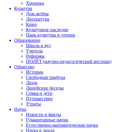
Хроника
Культура
Дом актёра
Литература
Кино
Культурное наследие
Парк культуры и чтения
Образование
Школа и вуз
Учитель
Реформы
ПОЛЁТ (научно-педагогический вестник)
Общество
История
Свободная трибуна
Люди
Лицейские беседы
Семья и дети
Путешествие
Утраты
Наука
Новости и факты
Гуманитарные науки
Естественно-математические науки
Наука в лицах