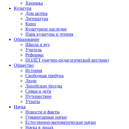
Хроника
Культура
Дом актёра
Литература
Кино
Культурное наследие
Парк культуры и чтения
Образование
Школа и вуз
Учитель
Реформы
ПОЛЁТ (научно-педагогический вестник)
Общество
История
Свободная трибуна
Люди
Лицейские беседы
Семья и дети
Путешествие
Утраты
Наука
Новости и факты
Гуманитарные науки
Естественно-математические науки
Наука в лицах