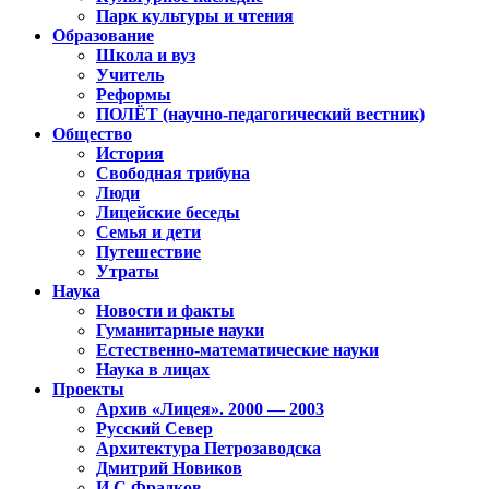
Парк культуры и чтения
Образование
Школа и вуз
Учитель
Реформы
ПОЛЁТ (научно-педагогический вестник)
Общество
История
Свободная трибуна
Люди
Лицейские беседы
Семья и дети
Путешествие
Утраты
Наука
Новости и факты
Гуманитарные науки
Естественно-математические науки
Наука в лицах
Проекты
Архив «Лицея». 2000 — 2003
Русский Север
Архитектура Петрозаводска
Дмитрий Новиков
И.С.Фрадков