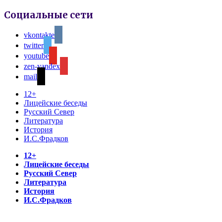
Социальные сети
vkontakte
twitter
youtube
zen-yandex
mail
12+
Лицейские беседы
Русский Север
Литература
История
И.С.Фрадков
12+
Лицейские беседы
Русский Север
Литература
История
И.С.Фрадков