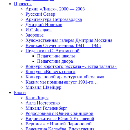
Проекты
Архив «Лицея». 2000 — 2003
Русский Север
Архитектура Петрозаводска
Дмитрий Новиков
И.С.Фрадков
Здоровье
Художественная галерея Дмитрия Москина
Великая Отечественная. 1941 — 1945
Педагогика С. Артемьевой
Педагогика школы
Педагогика двора
Конкурс короткого рассказа «Сестра таланта»
Конкурс «Во весь голос»
Конкурс новой драматургии «Ремарка»
Каким мы помним август 1991-го…
Михаил Швейцер
Блоги
Блог Лицея
Алла Нестеренко
Михаил Гольденберг
Родословная с Юлией Свинцовой
Видоискатель с Юлией Утышевой
Вернисаж с Ириной Ларионовой
Валентина Калачёва. Впечатления