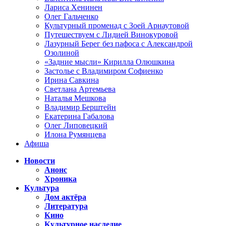
Лариса Хенинен
Олег Гальченко
Культурный променад с Зоей Арнаутовой
Путешествуем с Лидией Винокуровой
Лазурный Берег без пафоса с Александрой
Озолиной
«Задние мысли» Кирилла Олюшкина
Застолье с Владимиром Софиенко
Ирина Савкина
Светлана Артемьева
Наталья Мешкова
Владимир Берштейн
Екатерина Габалова
Олег Липовецкий
Илона Румянцева
Афиша
Новости
Анонс
Хроника
Культура
Дом актёра
Литература
Кино
Культурное наследие