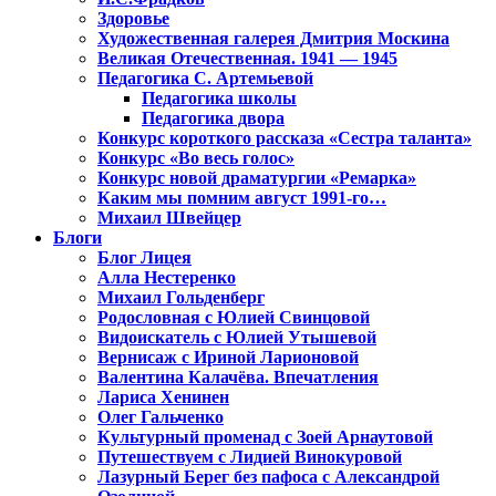
Здоровье
Художественная галерея Дмитрия Москина
Великая Отечественная. 1941 — 1945
Педагогика С. Артемьевой
Педагогика школы
Педагогика двора
Конкурс короткого рассказа «Сестра таланта»
Конкурс «Во весь голос»
Конкурс новой драматургии «Ремарка»
Каким мы помним август 1991-го…
Михаил Швейцер
Блоги
Блог Лицея
Алла Нестеренко
Михаил Гольденберг
Родословная с Юлией Свинцовой
Видоискатель с Юлией Утышевой
Вернисаж с Ириной Ларионовой
Валентина Калачёва. Впечатления
Лариса Хенинен
Олег Гальченко
Культурный променад с Зоей Арнаутовой
Путешествуем с Лидией Винокуровой
Лазурный Берег без пафоса с Александрой