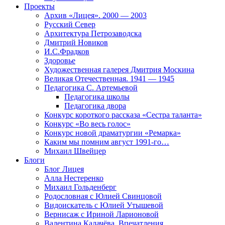
Проекты
Архив «Лицея». 2000 — 2003
Русский Север
Архитектура Петрозаводска
Дмитрий Новиков
И.С.Фрадков
Здоровье
Художественная галерея Дмитрия Москина
Великая Отечественная. 1941 — 1945
Педагогика С. Артемьевой
Педагогика школы
Педагогика двора
Конкурс короткого рассказа «Сестра таланта»
Конкурс «Во весь голос»
Конкурс новой драматургии «Ремарка»
Каким мы помним август 1991-го…
Михаил Швейцер
Блоги
Блог Лицея
Алла Нестеренко
Михаил Гольденберг
Родословная с Юлией Свинцовой
Видоискатель с Юлией Утышевой
Вернисаж с Ириной Ларионовой
Валентина Калачёва. Впечатления