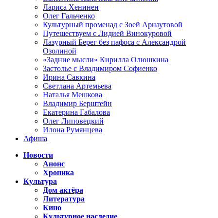
Лариса Хенинен
Олег Гальченко
Культурный променад с Зоей Арнаутовой
Путешествуем с Лидией Винокуровой
Лазурный Берег без пафоса с Александрой
Озолиной
«Задние мысли» Кирилла Олюшкина
Застолье с Владимиром Софиенко
Ирина Савкина
Светлана Артемьева
Наталья Мешкова
Владимир Берштейн
Екатерина Габалова
Олег Липовецкий
Илона Румянцева
Афиша
Новости
Анонс
Хроника
Культура
Дом актёра
Литература
Кино
Культурное наследие