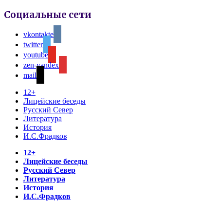
Социальные сети
vkontakte
twitter
youtube
zen-yandex
mail
12+
Лицейские беседы
Русский Север
Литература
История
И.С.Фрадков
12+
Лицейские беседы
Русский Север
Литература
История
И.С.Фрадков