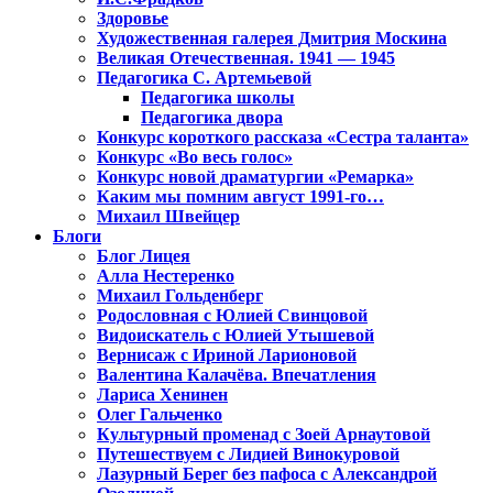
Здоровье
Художественная галерея Дмитрия Москина
Великая Отечественная. 1941 — 1945
Педагогика С. Артемьевой
Педагогика школы
Педагогика двора
Конкурс короткого рассказа «Сестра таланта»
Конкурс «Во весь голос»
Конкурс новой драматургии «Ремарка»
Каким мы помним август 1991-го…
Михаил Швейцер
Блоги
Блог Лицея
Алла Нестеренко
Михаил Гольденберг
Родословная с Юлией Свинцовой
Видоискатель с Юлией Утышевой
Вернисаж с Ириной Ларионовой
Валентина Калачёва. Впечатления
Лариса Хенинен
Олег Гальченко
Культурный променад с Зоей Арнаутовой
Путешествуем с Лидией Винокуровой
Лазурный Берег без пафоса с Александрой