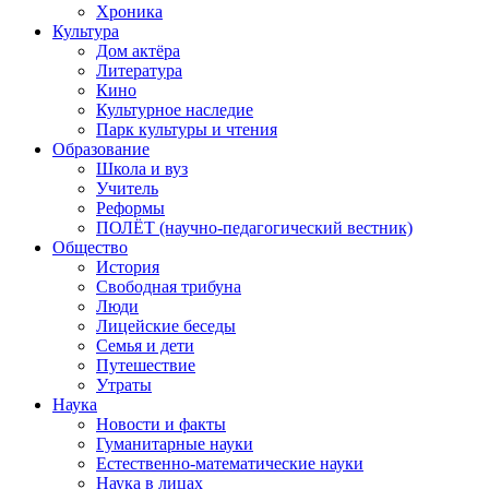
Хроника
Культура
Дом актёра
Литература
Кино
Культурное наследие
Парк культуры и чтения
Образование
Школа и вуз
Учитель
Реформы
ПОЛЁТ (научно-педагогический вестник)
Общество
История
Свободная трибуна
Люди
Лицейские беседы
Семья и дети
Путешествие
Утраты
Наука
Новости и факты
Гуманитарные науки
Естественно-математические науки
Наука в лицах