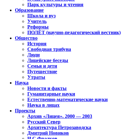
Парк культуры и чтения
Образование
Школа и вуз
Учитель
Реформы
ПОЛЁТ (научно-педагогический вестник)
Общество
История
Свободная трибуна
Люди
Лицейские беседы
Семья и дети
Путешествие
Утраты
Наука
Новости и факты
Гуманитарные науки
Естественно-математические науки
Наука в лицах
Проекты
Архив «Лицея». 2000 — 2003
Русский Север
Архитектура Петрозаводска
Дмитрий Новиков
И.С.Фрадков