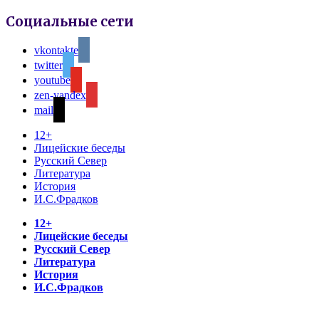
Социальные сети
vkontakte
twitter
youtube
zen-yandex
mail
12+
Лицейские беседы
Русский Север
Литература
История
И.С.Фрадков
12+
Лицейские беседы
Русский Север
Литература
История
И.С.Фрадков