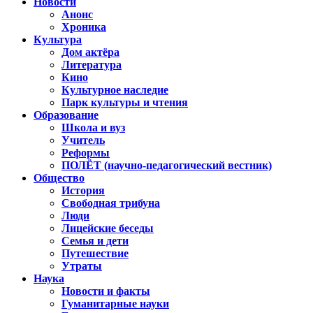
Новости
Анонс
Хроника
Культура
Дом актёра
Литература
Кино
Культурное наследие
Парк культуры и чтения
Образование
Школа и вуз
Учитель
Реформы
ПОЛЁТ (научно-педагогический вестник)
Общество
История
Свободная трибуна
Люди
Лицейские беседы
Семья и дети
Путешествие
Утраты
Наука
Новости и факты
Гуманитарные науки