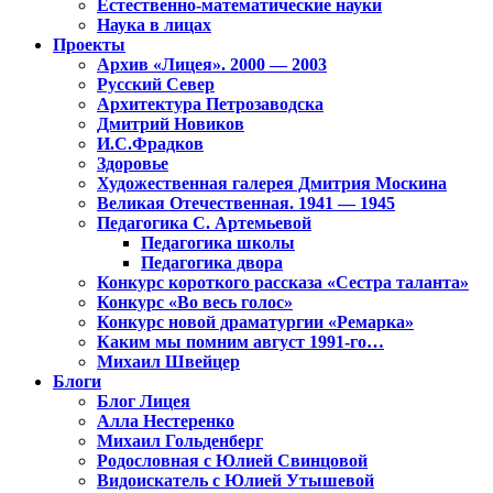
Естественно-математические науки
Наука в лицах
Проекты
Архив «Лицея». 2000 — 2003
Русский Север
Архитектура Петрозаводска
Дмитрий Новиков
И.С.Фрадков
Здоровье
Художественная галерея Дмитрия Москина
Великая Отечественная. 1941 — 1945
Педагогика С. Артемьевой
Педагогика школы
Педагогика двора
Конкурс короткого рассказа «Сестра таланта»
Конкурс «Во весь голос»
Конкурс новой драматургии «Ремарка»
Каким мы помним август 1991-го…
Михаил Швейцер
Блоги
Блог Лицея
Алла Нестеренко
Михаил Гольденберг
Родословная с Юлией Свинцовой
Видоискатель с Юлией Утышевой