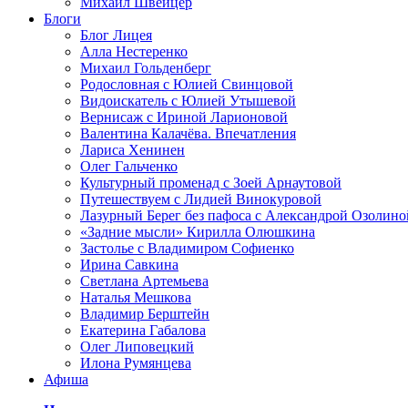
Михаил Швейцер
Блоги
Блог Лицея
Алла Нестеренко
Михаил Гольденберг
Родословная с Юлией Свинцовой
Видоискатель с Юлией Утышевой
Вернисаж с Ириной Ларионовой
Валентина Калачёва. Впечатления
Лариса Хенинен
Олег Гальченко
Культурный променад с Зоей Арнаутовой
Путешествуем с Лидией Винокуровой
Лазурный Берег без пафоса с Александрой Озолино
«Задние мысли» Кирилла Олюшкина
Застолье с Владимиром Софиенко
Ирина Савкина
Светлана Артемьева
Наталья Мешкова
Владимир Берштейн
Екатерина Габалова
Олег Липовецкий
Илона Румянцева
Афиша