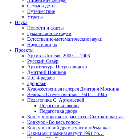
Лицейские беседы
Семья и дети
Путешествие
Утраты
Наука
Новости и факты
Гуманитарные науки
Естественно-математические науки
Наука в лицах
Проекты
Архив «Лицея». 2000 — 2003
Русский Север
Архитектура Петрозаводска
Дмитрий Новиков
И.С.Фрадков
Здоровье
Художественная галерея Дмитрия Москина
Великая Отечественная. 1941 — 1945
Педагогика С. Артемьевой
Педагогика школы
Педагогика двора
Конкурс короткого рассказа «Сестра таланта»
Конкурс «Во весь голос»
Конкурс новой драматургии «Ремарка»
Каким мы помним август 1991-го…