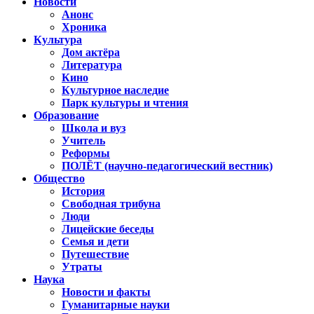
Новости
Анонс
Хроника
Культура
Дом актёра
Литература
Кино
Культурное наследие
Парк культуры и чтения
Образование
Школа и вуз
Учитель
Реформы
ПОЛЁТ (научно-педагогический вестник)
Общество
История
Свободная трибуна
Люди
Лицейские беседы
Семья и дети
Путешествие
Утраты
Наука
Новости и факты
Гуманитарные науки