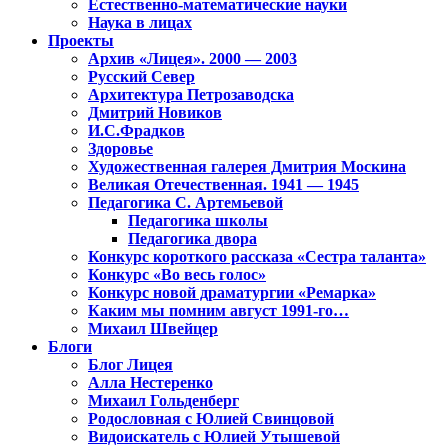
Естественно-математические науки
Наука в лицах
Проекты
Архив «Лицея». 2000 — 2003
Русский Север
Архитектура Петрозаводска
Дмитрий Новиков
И.С.Фрадков
Здоровье
Художественная галерея Дмитрия Москина
Великая Отечественная. 1941 — 1945
Педагогика С. Артемьевой
Педагогика школы
Педагогика двора
Конкурс короткого рассказа «Сестра таланта»
Конкурс «Во весь голос»
Конкурс новой драматургии «Ремарка»
Каким мы помним август 1991-го…
Михаил Швейцер
Блоги
Блог Лицея
Алла Нестеренко
Михаил Гольденберг
Родословная с Юлией Свинцовой
Видоискатель с Юлией Утышевой