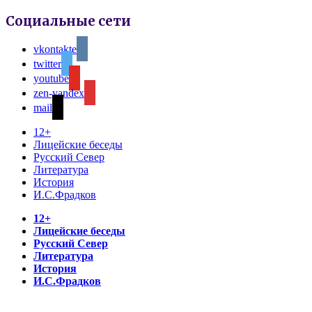
Социальные сети
vkontakte
twitter
youtube
zen-yandex
mail
12+
Лицейские беседы
Русский Север
Литература
История
И.С.Фрадков
12+
Лицейские беседы
Русский Север
Литература
История
И.С.Фрадков