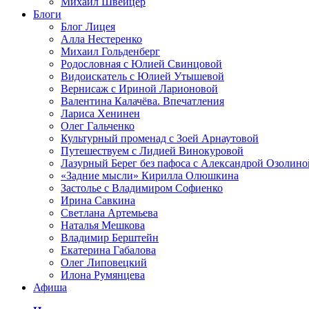
Михаил Швейцер
Блоги
Блог Лицея
Алла Нестеренко
Михаил Гольденберг
Родословная с Юлией Свинцовой
Видоискатель с Юлией Утышевой
Вернисаж с Ириной Ларионовой
Валентина Калачёва. Впечатления
Лариса Хенинен
Олег Гальченко
Культурный променад с Зоей Арнаутовой
Путешествуем с Лидией Винокуровой
Лазурный Берег без пафоса с Александрой Озолино
«Задние мысли» Кирилла Олюшкина
Застолье с Владимиром Софиенко
Ирина Савкина
Светлана Артемьева
Наталья Мешкова
Владимир Берштейн
Екатерина Габалова
Олег Липовецкий
Илона Румянцева
Афиша