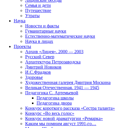
Лицейские беседы
Семья и дети
Путешествие
Утраты
Наука
Новости и факты
Гуманитарные науки
Естественно-математические науки
Наука в лицах
Проекты
Архив «Лицея». 2000 — 2003
Русский Север
Архитектура Петрозаводска
Дмитрий Новиков
И.С.Фрадков
Здоровье
Художественная галерея Дмитрия Москина
Великая Отечественная. 1941 — 1945
Педагогика С. Артемьевой
Педагогика школы
Педагогика двора
Конкурс короткого рассказа «Сестра таланта»
Конкурс «Во весь голос»
Конкурс новой драматургии «Ремарка»
Каким мы помним август 1991-го…