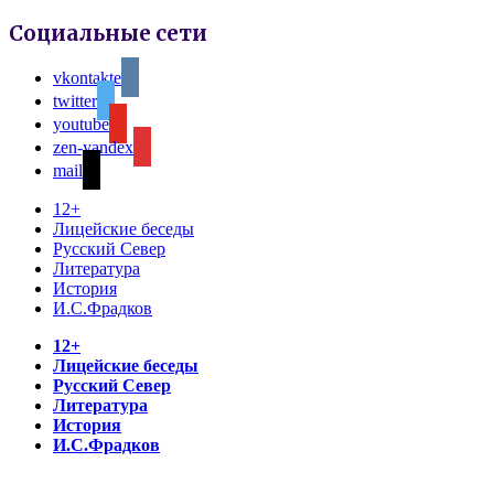
Социальные сети
vkontakte
twitter
youtube
zen-yandex
mail
12+
Лицейские беседы
Русский Север
Литература
История
И.С.Фрадков
12+
Лицейские беседы
Русский Север
Литература
История
И.С.Фрадков