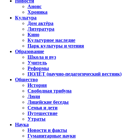
Новости
Анонс
Хроника
Культура
Дом актёра
Литература
Кино
Культурное наследие
Парк культуры и чтения
Образование
Школа и вуз
Учитель
Реформы
ПОЛЁТ (научно-педагогический вестник)
Общество
История
Свободная трибуна
Люди
Лицейские беседы
Семья и дети
Путешествие
Утраты
Наука
Новости и факты
Гуманитарные науки