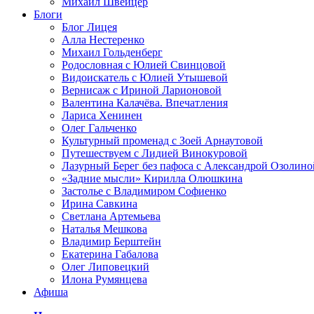
Михаил Швейцер
Блоги
Блог Лицея
Алла Нестеренко
Михаил Гольденберг
Родословная с Юлией Свинцовой
Видоискатель с Юлией Утышевой
Вернисаж с Ириной Ларионовой
Валентина Калачёва. Впечатления
Лариса Хенинен
Олег Гальченко
Культурный променад с Зоей Арнаутовой
Путешествуем с Лидией Винокуровой
Лазурный Берег без пафоса с Александрой Озолино
«Задние мысли» Кирилла Олюшкина
Застолье с Владимиром Софиенко
Ирина Савкина
Светлана Артемьева
Наталья Мешкова
Владимир Берштейн
Екатерина Габалова
Олег Липовецкий
Илона Румянцева
Афиша