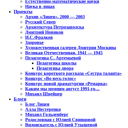
Естественно-математические науки
Наука в лицах
Проекты
Архив «Лицея». 2000 — 2003
Русский Север
Архитектура Петрозаводска
Дмитрий Новиков
И.С.Фрадков
Здоровье
Художественная галерея Дмитрия Москина
Великая Отечественная. 1941 — 1945
Педагогика С. Артемьевой
Педагогика школы
Педагогика двора
Конкурс короткого рассказа «Сестра таланта»
Конкурс «Во весь голос»
Конкурс новой драматургии «Ремарка»
Каким мы помним август 1991-го…
Михаил Швейцер
Блоги
Блог Лицея
Алла Нестеренко
Михаил Гольденберг
Родословная с Юлией Свинцовой
Видоискатель с Юлией Утышевой