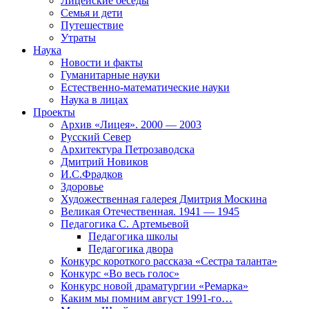
Лицейские беседы
Семья и дети
Путешествие
Утраты
Наука
Новости и факты
Гуманитарные науки
Естественно-математические науки
Наука в лицах
Проекты
Архив «Лицея». 2000 — 2003
Русский Север
Архитектура Петрозаводска
Дмитрий Новиков
И.С.Фрадков
Здоровье
Художественная галерея Дмитрия Москина
Великая Отечественная. 1941 — 1945
Педагогика С. Артемьевой
Педагогика школы
Педагогика двора
Конкурс короткого рассказа «Сестра таланта»
Конкурс «Во весь голос»
Конкурс новой драматургии «Ремарка»
Каким мы помним август 1991-го…