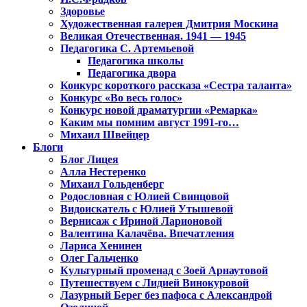
Здоровье
Художественная галерея Дмитрия Москина
Великая Отечественная. 1941 — 1945
Педагогика С. Артемьевой
Педагогика школы
Педагогика двора
Конкурс короткого рассказа «Сестра таланта»
Конкурс «Во весь голос»
Конкурс новой драматургии «Ремарка»
Каким мы помним август 1991-го…
Михаил Швейцер
Блоги
Блог Лицея
Алла Нестеренко
Михаил Гольденберг
Родословная с Юлией Свинцовой
Видоискатель с Юлией Утышевой
Вернисаж с Ириной Ларионовой
Валентина Калачёва. Впечатления
Лариса Хенинен
Олег Гальченко
Культурный променад с Зоей Арнаутовой
Путешествуем с Лидией Винокуровой
Лазурный Берег без пафоса с Александрой