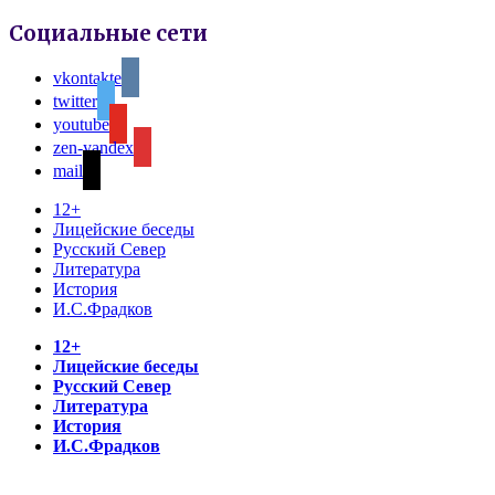
Социальные сети
vkontakte
twitter
youtube
zen-yandex
mail
12+
Лицейские беседы
Русский Север
Литература
История
И.С.Фрадков
12+
Лицейские беседы
Русский Север
Литература
История
И.С.Фрадков