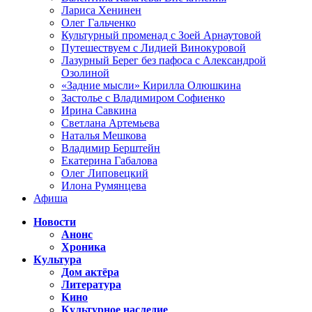
Лариса Хенинен
Олег Гальченко
Культурный променад с Зоей Арнаутовой
Путешествуем с Лидией Винокуровой
Лазурный Берег без пафоса с Александрой
Озолиной
«Задние мысли» Кирилла Олюшкина
Застолье с Владимиром Софиенко
Ирина Савкина
Светлана Артемьева
Наталья Мешкова
Владимир Берштейн
Екатерина Габалова
Олег Липовецкий
Илона Румянцева
Афиша
Новости
Анонс
Хроника
Культура
Дом актёра
Литература
Кино
Культурное наследие