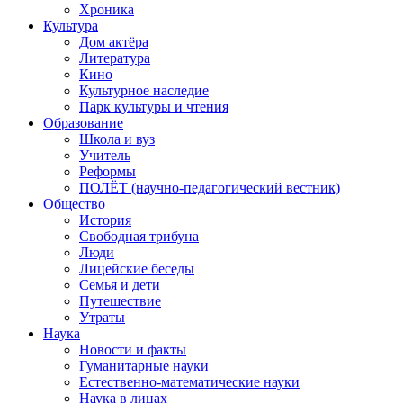
Хроника
Культура
Дом актёра
Литература
Кино
Культурное наследие
Парк культуры и чтения
Образование
Школа и вуз
Учитель
Реформы
ПОЛЁТ (научно-педагогический вестник)
Общество
История
Свободная трибуна
Люди
Лицейские беседы
Семья и дети
Путешествие
Утраты
Наука
Новости и факты
Гуманитарные науки
Естественно-математические науки
Наука в лицах