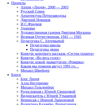
Проекты
Архив «Лицея». 2000 — 2003
Русский Север
Архитектура Петрозаводска
Дмитрий Новиков
И.С.Фрадков
Здоровье
Художественная галерея Дмитрия Москина
Великая Отечественная. 1941 — 1945
Педагогика С. Артемьевой
Педагогика школы
Педагогика двора
Конкурс короткого рассказа «Сестра таланта»
Конкурс «Во весь голос»
Конкурс новой драматургии «Ремарка»
Каким мы помним август 1991-го…
Михаил Швейцер
Блоги
Блог Лицея
Алла Нестеренко
Михаил Гольденберг
Родословная с Юлией Свинцовой
Видоискатель с Юлией Утышевой
Вернисаж с Ириной Ларионовой
Валентина Калачёва. Впечатления