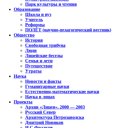
Парк культуры и чтения
Образование
Школа и вуз
Учитель
Реформы
ПОЛЁТ (научно-педагогический вестник)
Общество
История
Свободная трибуна
Люди
Лицейские беседы
Семья и дети
Путешествие
Утраты
Наука
Новости и факты
Гуманитарные науки
Естественно-математические науки
Наука в лицах
Проекты
Архив «Лицея». 2000 — 2003
Русский Север
Архитектура Петрозаводска
Дмитрий Новиков
И.С.Фрадков