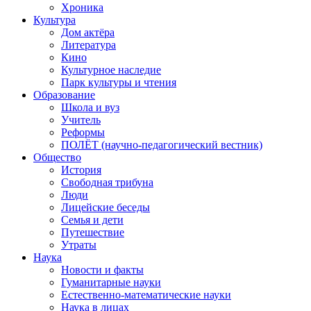
Хроника
Культура
Дом актёра
Литература
Кино
Культурное наследие
Парк культуры и чтения
Образование
Школа и вуз
Учитель
Реформы
ПОЛЁТ (научно-педагогический вестник)
Общество
История
Свободная трибуна
Люди
Лицейские беседы
Семья и дети
Путешествие
Утраты
Наука
Новости и факты
Гуманитарные науки
Естественно-математические науки
Наука в лицах