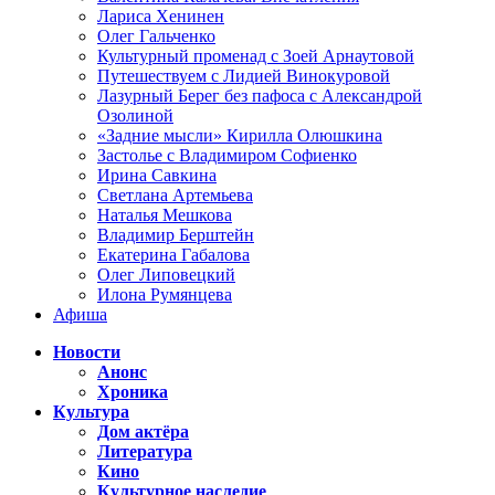
Лариса Хенинен
Олег Гальченко
Культурный променад с Зоей Арнаутовой
Путешествуем с Лидией Винокуровой
Лазурный Берег без пафоса с Александрой
Озолиной
«Задние мысли» Кирилла Олюшкина
Застолье с Владимиром Софиенко
Ирина Савкина
Светлана Артемьева
Наталья Мешкова
Владимир Берштейн
Екатерина Габалова
Олег Липовецкий
Илона Румянцева
Афиша
Новости
Анонс
Хроника
Культура
Дом актёра
Литература
Кино
Культурное наследие