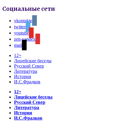
Социальные сети
vkontakte
twitter
youtube
zen-yandex
mail
12+
Лицейские беседы
Русский Север
Литература
История
И.С.Фрадков
12+
Лицейские беседы
Русский Север
Литература
История
И.С.Фрадков