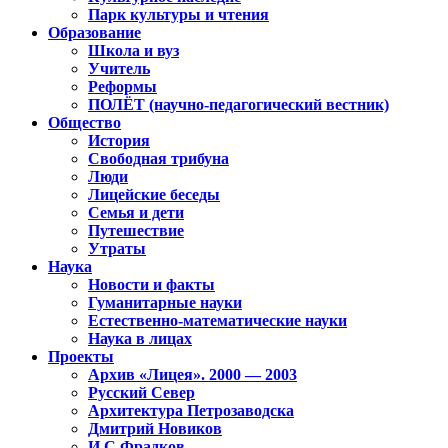
Парк культуры и чтения
Образование
Школа и вуз
Учитель
Реформы
ПОЛЁТ (научно-педагогический вестник)
Общество
История
Свободная трибуна
Люди
Лицейские беседы
Семья и дети
Путешествие
Утраты
Наука
Новости и факты
Гуманитарные науки
Естественно-математические науки
Наука в лицах
Проекты
Архив «Лицея». 2000 — 2003
Русский Север
Архитектура Петрозаводска
Дмитрий Новиков
И.С.Фрадков