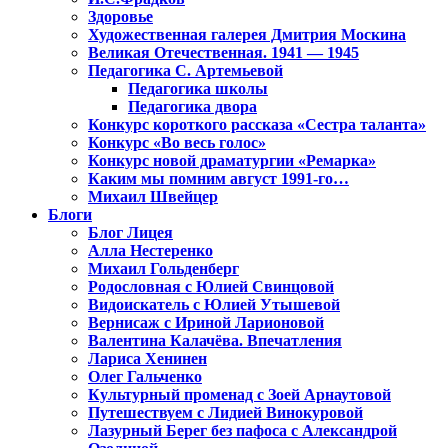
Здоровье
Художественная галерея Дмитрия Москина
Великая Отечественная. 1941 — 1945
Педагогика С. Артемьевой
Педагогика школы
Педагогика двора
Конкурс короткого рассказа «Сестра таланта»
Конкурс «Во весь голос»
Конкурс новой драматургии «Ремарка»
Каким мы помним август 1991-го…
Михаил Швейцер
Блоги
Блог Лицея
Алла Нестеренко
Михаил Гольденберг
Родословная с Юлией Свинцовой
Видоискатель с Юлией Утышевой
Вернисаж с Ириной Ларионовой
Валентина Калачёва. Впечатления
Лариса Хенинен
Олег Гальченко
Культурный променад с Зоей Арнаутовой
Путешествуем с Лидией Винокуровой
Лазурный Берег без пафоса с Александрой