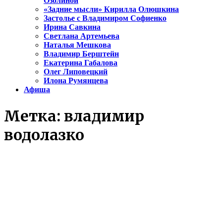
Озолиной
«Задние мысли» Кирилла Олюшкина
Застолье с Владимиром Софиенко
Ирина Савкина
Светлана Артемьева
Наталья Мешкова
Владимир Берштейн
Екатерина Габалова
Олег Липовецкий
Илона Румянцева
Афиша
Метка:
владимир
водолазко