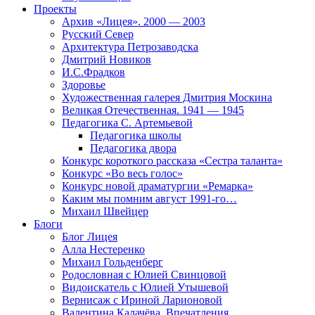
Проекты
Архив «Лицея». 2000 — 2003
Русский Север
Архитектура Петрозаводска
Дмитрий Новиков
И.С.Фрадков
Здоровье
Художественная галерея Дмитрия Москина
Великая Отечественная. 1941 — 1945
Педагогика С. Артемьевой
Педагогика школы
Педагогика двора
Конкурс короткого рассказа «Сестра таланта»
Конкурс «Во весь голос»
Конкурс новой драматургии «Ремарка»
Каким мы помним август 1991-го…
Михаил Швейцер
Блоги
Блог Лицея
Алла Нестеренко
Михаил Гольденберг
Родословная с Юлией Свинцовой
Видоискатель с Юлией Утышевой
Вернисаж с Ириной Ларионовой
Валентина Калачёва. Впечатления