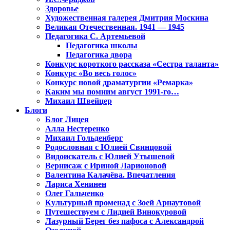
Здоровье
Художественная галерея Дмитрия Москина
Великая Отечественная. 1941 — 1945
Педагогика С. Артемьевой
Педагогика школы
Педагогика двора
Конкурс короткого рассказа «Сестра таланта»
Конкурс «Во весь голос»
Конкурс новой драматургии «Ремарка»
Каким мы помним август 1991-го…
Михаил Швейцер
Блоги
Блог Лицея
Алла Нестеренко
Михаил Гольденберг
Родословная с Юлией Свинцовой
Видоискатель с Юлией Утышевой
Вернисаж с Ириной Ларионовой
Валентина Калачёва. Впечатления
Лариса Хенинен
Олег Гальченко
Культурный променад с Зоей Арнаутовой
Путешествуем с Лидией Винокуровой
Лазурный Берег без пафоса с Александрой