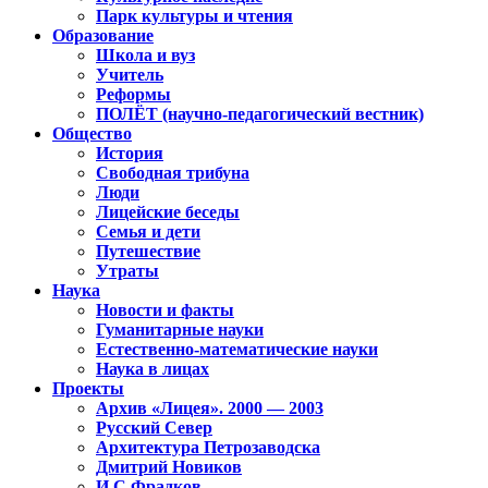
Парк культуры и чтения
Образование
Школа и вуз
Учитель
Реформы
ПОЛЁТ (научно-педагогический вестник)
Общество
История
Свободная трибуна
Люди
Лицейские беседы
Семья и дети
Путешествие
Утраты
Наука
Новости и факты
Гуманитарные науки
Естественно-математические науки
Наука в лицах
Проекты
Архив «Лицея». 2000 — 2003
Русский Север
Архитектура Петрозаводска
Дмитрий Новиков
И.С.Фрадков