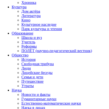
Хроника
Культура
Дом актёра
Литература
Кино
Культурное наследие
Парк культуры и чтения
Образование
Школа и вуз
Учитель
Реформы
ПОЛЁТ (научно-педагогический вестник)
Общество
История
Свободная трибуна
Люди
Лицейские беседы
Семья и дети
Путешествие
Утраты
Наука
Новости и факты
Гуманитарные науки
Естественно-математические науки
Наука в лицах