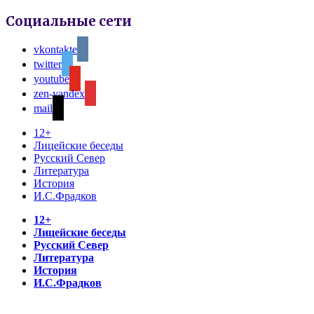
Социальные сети
vkontakte
twitter
youtube
zen-yandex
mail
12+
Лицейские беседы
Русский Север
Литература
История
И.С.Фрадков
12+
Лицейские беседы
Русский Север
Литература
История
И.С.Фрадков