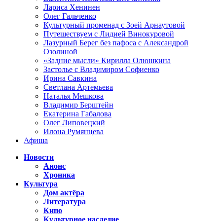
Лариса Хенинен
Олег Гальченко
Культурный променад с Зоей Арнаутовой
Путешествуем с Лидией Винокуровой
Лазурный Берег без пафоса с Александрой
Озолиной
«Задние мысли» Кирилла Олюшкина
Застолье с Владимиром Софиенко
Ирина Савкина
Светлана Артемьева
Наталья Мешкова
Владимир Берштейн
Екатерина Габалова
Олег Липовецкий
Илона Румянцева
Афиша
Новости
Анонс
Хроника
Культура
Дом актёра
Литература
Кино
Культурное наследие