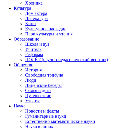
Хроника
Культура
Дом актёра
Литература
Кино
Культурное наследие
Парк культуры и чтения
Образование
Школа и вуз
Учитель
Реформы
ПОЛЁТ (научно-педагогический вестник)
Общество
История
Свободная трибуна
Люди
Лицейские беседы
Семья и дети
Путешествие
Утраты
Наука
Новости и факты
Гуманитарные науки
Естественно-математические науки
Наука в лицах