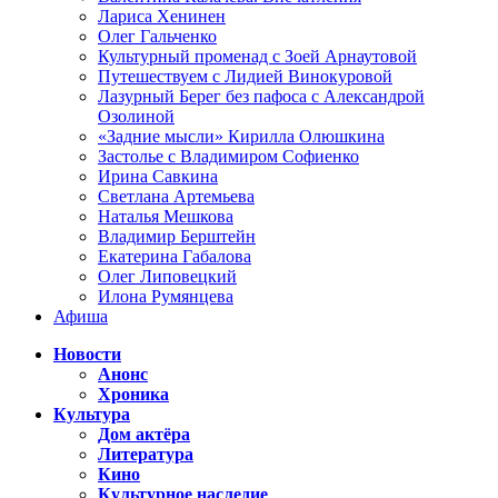
Лариса Хенинен
Олег Гальченко
Культурный променад с Зоей Арнаутовой
Путешествуем с Лидией Винокуровой
Лазурный Берег без пафоса с Александрой
Озолиной
«Задние мысли» Кирилла Олюшкина
Застолье с Владимиром Софиенко
Ирина Савкина
Светлана Артемьева
Наталья Мешкова
Владимир Берштейн
Екатерина Габалова
Олег Липовецкий
Илона Румянцева
Афиша
Новости
Анонс
Хроника
Культура
Дом актёра
Литература
Кино
Культурное наследие