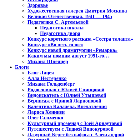
Здоровье
Художественная галерея Дмитрия Москина
Великая Отечественная. 1941 — 1945
Педагогика С. Артемьевой
Педагогика школы
Педагогика двора
Конкурс короткого рассказа «Сестра таланта»
Конкурс «Во весь голос»
Конкурс новой драматургии «Ремарка»
Каким мы помним август 1991-го…
Михаил Швейцер
Блоги
Блог Лицея
Алла Нестеренко
Михаил Гольденберг
Родословная с Юлией Свинцовой
Видоискатель с Юлией Утышевой
Вернисаж с Ириной Ларионовой
Валентина Калачёва. Впечатления
Лариса Хенинен
Олег Гальченко
Культурный променад с Зоей Арнаутовой
Путешествуем с Лидией Винокуровой
Лазурный Берег без пафоса с Александрой