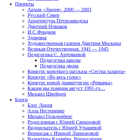
Проекты
Архив «Лицея». 2000 — 2003
Русский Север
Архитектура Петрозаводска
Дмитрий Новиков
И.С.Фрадков
Здоровье
Художественная галерея Дмитрия Москина
Великая Отечественная. 1941 — 1945
Педагогика С. Артемьевой
Педагогика школы
Педагогика двора
Конкурс короткого рассказа «Сестра таланта»
Конкурс «Во весь голос»
Конкурс новой драматургии «Ремарка»
Каким мы помним август 1991-го…
Михаил Швейцер
Блоги
Блог Лицея
Алла Нестеренко
Михаил Гольденберг
Родословная с Юлией Свинцовой
Видоискатель с Юлией Утышевой
Вернисаж с Ириной Ларионовой
Валентина Калачёва. Впечатления