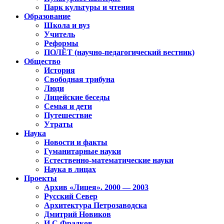
Парк культуры и чтения
Образование
Школа и вуз
Учитель
Реформы
ПОЛЁТ (научно-педагогический вестник)
Общество
История
Свободная трибуна
Люди
Лицейские беседы
Семья и дети
Путешествие
Утраты
Наука
Новости и факты
Гуманитарные науки
Естественно-математические науки
Наука в лицах
Проекты
Архив «Лицея». 2000 — 2003
Русский Север
Архитектура Петрозаводска
Дмитрий Новиков
И.С.Фрадков