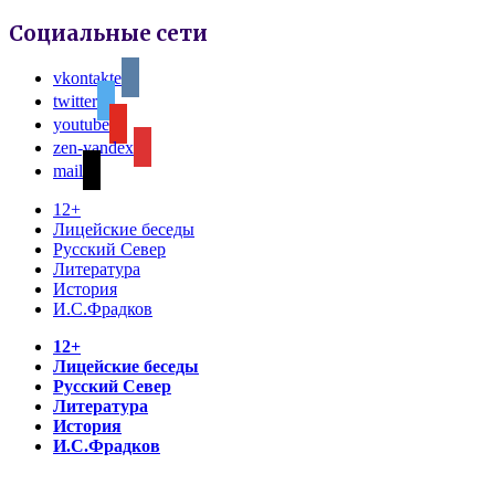
Социальные сети
vkontakte
twitter
youtube
zen-yandex
mail
12+
Лицейские беседы
Русский Север
Литература
История
И.С.Фрадков
12+
Лицейские беседы
Русский Север
Литература
История
И.С.Фрадков