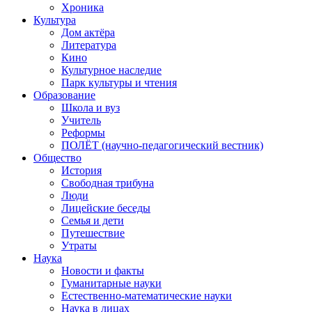
Хроника
Культура
Дом актёра
Литература
Кино
Культурное наследие
Парк культуры и чтения
Образование
Школа и вуз
Учитель
Реформы
ПОЛЁТ (научно-педагогический вестник)
Общество
История
Свободная трибуна
Люди
Лицейские беседы
Семья и дети
Путешествие
Утраты
Наука
Новости и факты
Гуманитарные науки
Естественно-математические науки
Наука в лицах