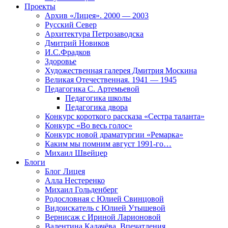
Проекты
Архив «Лицея». 2000 — 2003
Русский Север
Архитектура Петрозаводска
Дмитрий Новиков
И.С.Фрадков
Здоровье
Художественная галерея Дмитрия Москина
Великая Отечественная. 1941 — 1945
Педагогика С. Артемьевой
Педагогика школы
Педагогика двора
Конкурс короткого рассказа «Сестра таланта»
Конкурс «Во весь голос»
Конкурс новой драматургии «Ремарка»
Каким мы помним август 1991-го…
Михаил Швейцер
Блоги
Блог Лицея
Алла Нестеренко
Михаил Гольденберг
Родословная с Юлией Свинцовой
Видоискатель с Юлией Утышевой
Вернисаж с Ириной Ларионовой
Валентина Калачёва. Впечатления