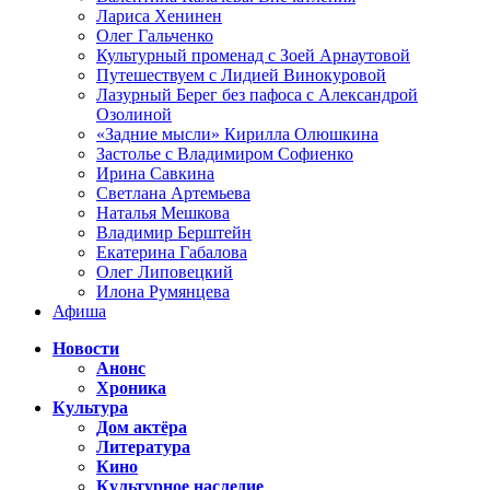
Лариса Хенинен
Олег Гальченко
Культурный променад с Зоей Арнаутовой
Путешествуем с Лидией Винокуровой
Лазурный Берег без пафоса с Александрой
Озолиной
«Задние мысли» Кирилла Олюшкина
Застолье с Владимиром Софиенко
Ирина Савкина
Светлана Артемьева
Наталья Мешкова
Владимир Берштейн
Екатерина Габалова
Олег Липовецкий
Илона Румянцева
Афиша
Новости
Анонс
Хроника
Культура
Дом актёра
Литература
Кино
Культурное наследие