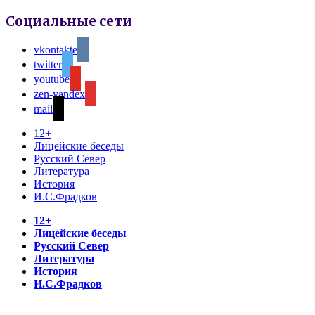
Социальные сети
vkontakte
twitter
youtube
zen-yandex
mail
12+
Лицейские беседы
Русский Север
Литература
История
И.С.Фрадков
12+
Лицейские беседы
Русский Север
Литература
История
И.С.Фрадков