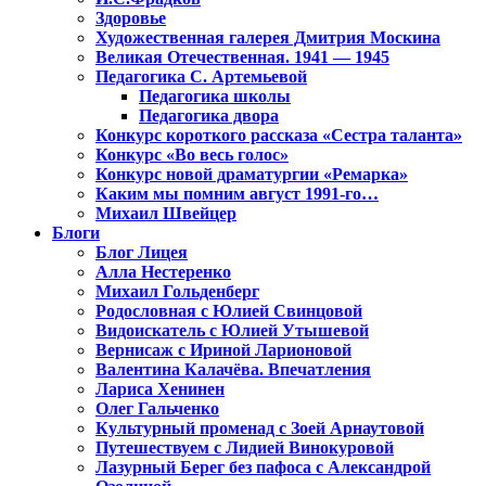
Здоровье
Художественная галерея Дмитрия Москина
Великая Отечественная. 1941 — 1945
Педагогика С. Артемьевой
Педагогика школы
Педагогика двора
Конкурс короткого рассказа «Сестра таланта»
Конкурс «Во весь голос»
Конкурс новой драматургии «Ремарка»
Каким мы помним август 1991-го…
Михаил Швейцер
Блоги
Блог Лицея
Алла Нестеренко
Михаил Гольденберг
Родословная с Юлией Свинцовой
Видоискатель с Юлией Утышевой
Вернисаж с Ириной Ларионовой
Валентина Калачёва. Впечатления
Лариса Хенинен
Олег Гальченко
Культурный променад с Зоей Арнаутовой
Путешествуем с Лидией Винокуровой
Лазурный Берег без пафоса с Александрой