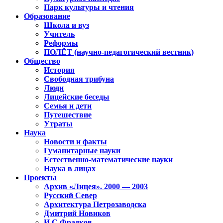
Парк культуры и чтения
Образование
Школа и вуз
Учитель
Реформы
ПОЛЁТ (научно-педагогический вестник)
Общество
История
Свободная трибуна
Люди
Лицейские беседы
Семья и дети
Путешествие
Утраты
Наука
Новости и факты
Гуманитарные науки
Естественно-математические науки
Наука в лицах
Проекты
Архив «Лицея». 2000 — 2003
Русский Север
Архитектура Петрозаводска
Дмитрий Новиков
И.С.Фрадков